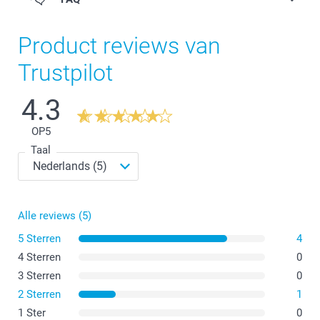
Houd je smartphone altijd binnen handbereik en veilig
Perfect voor outfits zonder zakken
Product reviews van
Trustpilot
4.3
OP
5
Taal
Alle reviews (5)
5 Sterren
4
4 Sterren
0
3 Sterren
0
Het flexibele hoesje is gemaakt van thermoplastisch
polyurethaan (TPU), wat elastisch, transparant en
2 Sterren
1
bestand is tegen olie, vet en slijtage.
1 Ster
0