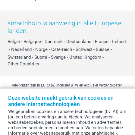
smartphoto is aanwezig in alle Europese
landen:
België
-
Belgique
-
Danmark
-
Deutschland
-
France
-
Ireland
-
Nederland
-
Norge
-
Österreich
-
Schweiz
-
Suisse
-
Switzerland
-
Suomi
-
Sverige
-
United Kingdom
-
Other Countries
Alle prijzen zijn in EURO (€) inclusief BTW en exclusief verzendkosten.
Deze website maakt gebruik van cookies en
andere internettechnologieën
© smartphoto group. Alle rechten voorbehouden
We gebruiken cookies en andere technologieën (bv. AI) om
smartphoto group NV.
Kwatrechtsteenweg 160, 9230 Wetteren, België
jou een betere ervaring aan te bieden. We analyseren
BTW-nummer BE 0405.706.755
websitebezoeken, personaliseren inhoud en advertenties
Ondernemingsnummer 0405.706.755.
en bieden sociale media functies aan. We delen bepaalde
Bankgegevens: IBAN BE71 2850 2711 5569 - BIC: GEBABEBB
informatie over websitegebruik met onze analytische -,