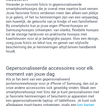
Vriendelijke groet!
Verander je mooiste foto's in gepersonaliseerde
Nathalie @smartphoto
smartphonehoesjes die je overal mee naartoe kunt nemen.
Jouw favoriete foto's verdienen meer dan alleen een plekje
in je galerij, of het nu herinneringen zijn van een verjaardag,
een huwelijk, de geboorte van je kindje of een familiefeest.
Bij smartphoto kun je jouw eigen iPhone-hoesjes en
Samsung-hoesjes ontwerpen: van slanke, flexibele hoesjes
tot de stevige hardcover en praktische hoesjes met
kaartsleuven voor al je belangrijke pasjes. Kies een design,
voeg jouw foto's en tekst toe, en geniet van stijlvolle
bescherming die je herinneringen altijd binnen handbereik
houdt.
Gepersonaliseerde accessoires voor elk
moment van jouw dag
Als je fan bent van een gepersonaliseerd
portemonneehoesje voor je iPhone of Samsung, dan zul je
onze andere accessoires ook geweldig vinden. Maak een
smartphonehoesje met foto dat je kunt personaliseren met
je favoriete herinneringen of bescherm je apparaten met
een gepersonaliseerde laptop- of tablethoes. Je kunt ook
alledaagse must-haves ontwerpen, zoals een
key hanger