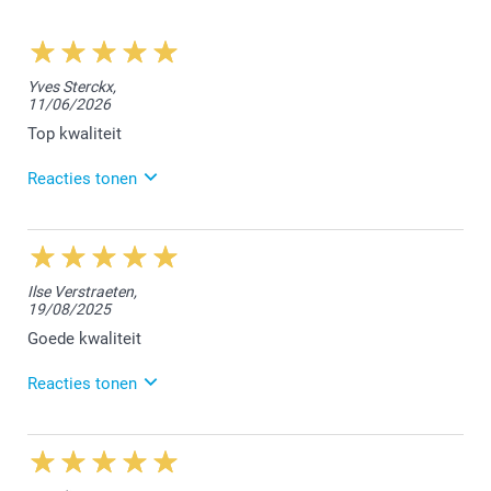
Zowel voor iPhone als Samsung zijn de hardcovers
gemaakt van duurzaam hard plastic dat sterke
bescherming biedt terwijl je smartphone slank blijft.
Het Samsung-portemonneehoesje is vervaardigd van
Yves Sterckx,
een synthetisch materiaal met een stijlvolle zwarte
11/06/2026
leren look, wat duurzaamheid en elegantie biedt.
Top kwaliteit
Het iPhone-portemonneehoesje combineert een stevige
beschermende basis met een slank en praktisch
Reacties tonen
portemonnee-design.
16/06/2026
11:48
Hallo Yves,
Ilse Verstraeten,
19/08/2025
We zijn erg blij dat je tevreden bent over de bestelde
Iphone cover. We kijken ernaar uit om jou in de
Goede kwaliteit
toekomst opnieuw te mogen verwerlkomen.
Reacties tonen
Vriendelijke groet!
Nathalie @smartphoto
20/08/2025
14:39
Hoi Ilse,