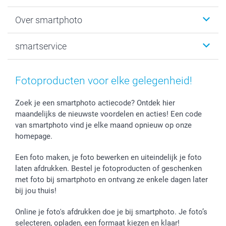
Fotoboeken
Kerst
Over smartphoto
Fotoprints, Fotoposter & Fotoalbum met fotoprints
Baby
Canvas & Wanddecoratie
Huwelijk
Over smartphoto
smartservice
MyNameBook
Communie- en Lentefeest
Duurzaamheid
Smartphone cases
Geschenken voor haar
Sitemap
Contacteer ons
Stickers en Etiketten
Geschenken voor hem
Voorwaarden
smartgarantie
Fotoproducten voor elke gelegenheid!
Fotokaders, Decoratie en Snoepjes
Afstuderen
Herroepingsrecht
smartbonus
Fotokalenders & Fotoagenda's
Moederdag
Klachtenregeling
Betalingsmogelijkheden
Zoek je een smartphoto actiecode? Ontdek hier
maandelijks de nieuwste voordelen en acties! Een code
Vaderdag
Wettelijke garantie
Grote bestellingen
van smartphoto vind je elke maand opnieuw op onze
Verjaardag
Privacybeleid
Levering
homepage.
Geboorte
Cookiebeleid
Mijn orderstatus
Prijslijst
smartfriends
Een foto maken, je foto bewerken en uiteindelijk je foto
Jobs & Stages
laten afdrukken. Bestel je fotoproducten of geschenken
met foto bij smartphoto en ontvang ze enkele dagen later
Investor Relations
bij jou thuis!
Online je foto's afdrukken doe je bij smartphoto. Je foto’s
selecteren, opladen, een formaat kiezen en klaar!