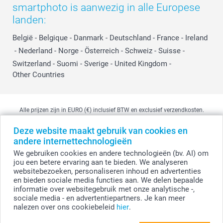
smartphoto is aanwezig in alle Europese
landen:
België
-
Belgique
-
Danmark
-
Deutschland
-
France
-
Ireland
-
Nederland
-
Norge
-
Österreich
-
Schweiz
-
Suisse
-
Switzerland
-
Suomi
-
Sverige
-
United Kingdom
-
Other Countries
Alle prijzen zijn in EURO (€) inclusief BTW en exclusief verzendkosten.
Deze website maakt gebruik van cookies en
andere internettechnologieën
© smartphoto group. Alle rechten voorbehouden
We gebruiken cookies en andere technologieën (bv. AI) om
smartphoto group NV.
Kwatrechtsteenweg 160, 9230 Wetteren, België
jou een betere ervaring aan te bieden. We analyseren
BTW-nummer BE 0405.706.755
websitebezoeken, personaliseren inhoud en advertenties
Ondernemingsnummer 0405.706.755.
en bieden sociale media functies aan. We delen bepaalde
Bankgegevens: IBAN BE71 2850 2711 5569 - BIC: GEBABEBB
informatie over websitegebruik met onze analytische -,
sociale media - en advertentiepartners. Je kan meer
nalezen over ons cookiebeleid
hier
.