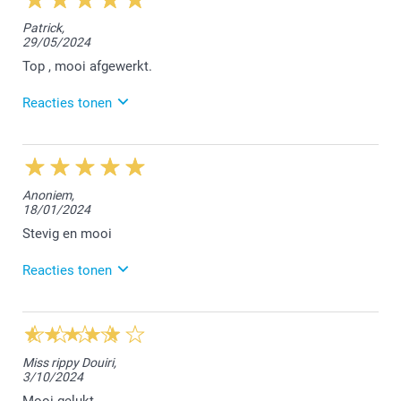
Patrick,
29/05/2024
Top , mooi afgewerkt.
Reacties tonen
30/05/2024
11:22
Hey Patrick,
Anoniem,
18/01/2024
Hartelijk dank voor jouw mooie woorden! We zijn blij
dat jouw bestelling naar wens was. Geniet ervan!
Stevig en mooi
Vriendelijke groeten,
Reacties tonen
Chana @smartphoto
23/01/2024
14:27
Beste Christl,
Miss rippy Douiri,
3/10/2024
Hartelijk dank voor jouw positieve review, wij zijn
hier erg blij mee :-)
Mooi gelukt