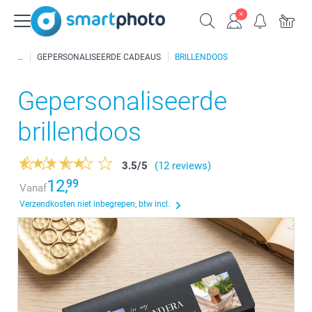
GEPERSONALISEERDE CADEAUS
BRILLENDOOS
Gepersonaliseerde
brillendoos
3.5
/
5
(12 reviews)
12,
99
Vanaf
Verzendkosten niet inbegrepen, btw incl.