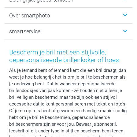
Fotogeschenken
Fotoboeken
Kerst
Over smartphoto
Fotoprints, Fotoposter & Fotoalbum met fotoprints
Baby
Canvas & Wanddecoratie
Huwelijk
Over smartphoto
smartservice
MyNameBook
Communie- en Lentefeest
Duurzaamheid
Smartphone cases
Geschenken voor haar
Sitemap
Contacteer ons
Stickers en Etiketten
Geschenken voor hem
Voorwaarden
smartgarantie
Bescherm je bril met een stijlvolle,
Fotokaders, Decoratie en Snoepjes
Afstuderen
Herroepingsrecht
smartbonus
gepersonaliseerde brillenkoker of hoes
Fotokalenders & Fotoagenda's
Moederdag
Klachtenregeling
Betalingsmogelijkheden
Als je iemand bent of iemand kent die een bril draagt, dan
Vaderdag
Wettelijke garantie
Grote bestellingen
weet je hoe belangrijk het is om je bril te beschermen als
Verjaardag
Privacybeleid
Levering
je onderweg bent. Dat is wanneer gepersonaliseerde
Geboorte
Cookiebeleid
Mijn orderstatus
brillendoosjes van pas komen - ze houden niet alleen je
Prijslijst
smartfriends
bril veilig en beschermd, maar ze zijn ook een stijlvol
accessoire dat je kunt personaliseren met tekst en foto's.
Jobs & Stages
Of je nu op reis bent of gewoon een handige manier nodig
Investor Relations
hebt om je bril te beschermen, gepersonaliseerde
brilbeschermers zijn er voor jou. Bewaar je zonnebril,
leesbril of elk ander type in stijl en bescherm hem tegen