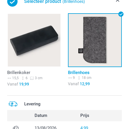
Selecteer product
(Brillenhoes)
Brillenkoker
Brillenhoes
9
18 cm
15,5
6
3 cm
Vanaf
12,99
Vanaf
19,99
Levering
Datum
Prijs
13/08/2026
4,99