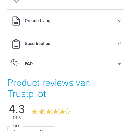
Alle prijzen zijn in EURO (€) inclusief BTW en exclusief
Omschrijving
verzendkosten.
Specificaties
FAQ
Product reviews van
Trustpilot
4.3
OP
5
Taal