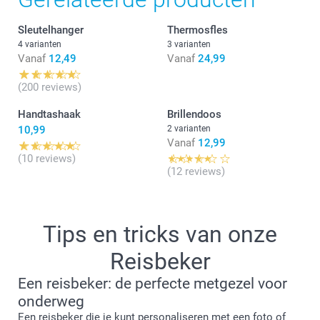
11:23
Dag Buldie,
Sleutelhanger
Thermosfles
Wat leuk dat je tevreden bent! Bedankt voor de
4 varianten
3 varianten
mooie feedback.
Vanaf
12,49
Vanaf
24,99
Met vriendelijke groet,
(200 reviews)
Lucie@smartphoto
Handtashaak
Brillendoos
10,99
2 varianten
Vanaf
12,99
(10 reviews)
(12 reviews)
Tips en tricks van onze
Reisbeker
Een reisbeker: de perfecte metgezel voor
onderweg
Een reisbeker die je kunt personaliseren met een foto of