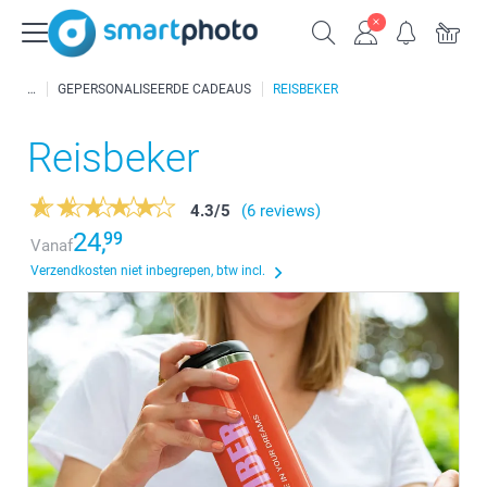
GEPERSONALISEERDE CADEAUS
REISBEKER
Reisbeker
4.3
/
5
(6 reviews)
24,
99
Vanaf
Verzendkosten niet inbegrepen, btw incl.