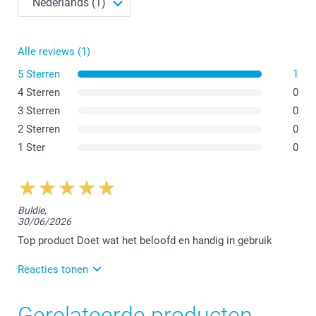
Alle reviews (1)
5 Sterren
1
4 Sterren
0
Vind hier meer informatie over het warmtebehoud van de
3 Sterren
0
reisbeker
2 Sterren
0
1 Ster
0
Buldie,
30/06/2026
Top product Doet wat het beloofd en handig in gebruik
Reacties tonen
2/07/2026
Gerelateerde producten