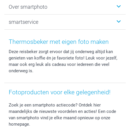
Fotoboeken
Kerst
Over smartphoto
Fotoprints, Fotoposter & Fotoalbum met fotoprints
Baby
Canvas & Wanddecoratie
Huwelijk
Over smartphoto
smartservice
MyNameBook
Communie- en Lentefeest
Duurzaamheid
Smartphone cases
Geschenken voor haar
Sitemap
Contacteer ons
Stickers en Etiketten
Geschenken voor hem
Voorwaarden
smartgarantie
Thermosbeker met eigen foto maken
Fotokaders, Decoratie en Snoepjes
Afstuderen
Herroepingsrecht
smartbonus
Deze reisbeker zorgt ervoor dat jij onderweg altijd kan
Fotokalenders & Fotoagenda's
Moederdag
Klachtenregeling
Betalingsmogelijkheden
genieten van koffie én je favoriete foto! Leuk voor jezelf,
Vaderdag
Wettelijke garantie
Grote bestellingen
maar ook erg leuk als cadeau voor iedereen die veel
Verjaardag
Privacybeleid
Levering
onderweg is.
Geboorte
Cookiebeleid
Mijn orderstatus
Prijslijst
smartfriends
Fotoproducten voor elke gelegenheid!
Jobs & Stages
Investor Relations
Zoek je een smartphoto actiecode? Ontdek hier
maandelijks de nieuwste voordelen en acties! Een code
van smartphoto vind je elke maand opnieuw op onze
homepage.