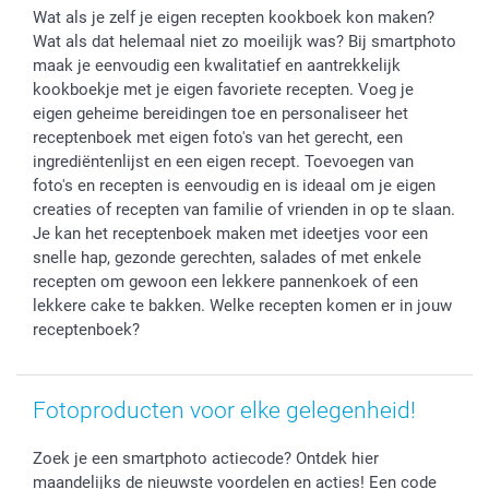
Wat als je zelf je eigen recepten kookboek kon maken?
Vaderdag
Wettelijke garantie
Grote bestellingen
Wat als dat helemaal niet zo moeilijk was? Bij smartphoto
Verjaardag
Privacybeleid
Levering
maak je eenvoudig een kwalitatief en aantrekkelijk
Geboorte
Cookiebeleid
Mijn orderstatus
kookboekje met je eigen favoriete recepten. Voeg je
Prijslijst
smartfriends
eigen geheime bereidingen toe en personaliseer het
receptenboek met eigen foto's van het gerecht, een
Jobs & Stages
ingrediëntenlijst en een eigen recept. Toevoegen van
Investor Relations
foto's en recepten is eenvoudig en is ideaal om je eigen
creaties of recepten van familie of vrienden in op te slaan.
Je kan het receptenboek maken met ideetjes voor een
snelle hap, gezonde gerechten, salades of met enkele
recepten om gewoon een lekkere pannenkoek of een
lekkere cake te bakken. Welke recepten komen er in jouw
receptenboek?
Fotoproducten voor elke gelegenheid!
Zoek je een smartphoto actiecode? Ontdek hier
maandelijks de nieuwste voordelen en acties! Een code