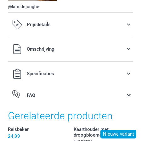
@kim.dejonghe
Prijsdetails
Alle prijzen zijn in EURO (€) inclusief BTW en exclusief
Omschrijving
verzendkosten.
Specificaties
FAQ
Gerelateerde producten
Reisbeker
Kaarthouder met
Nieuwe variant
droogbloemen
24,99