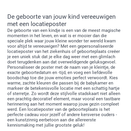
De geboorte van jouw kind vereeuwigen
met een locatieposter
De geboorte van een kindje is een van de meest magische
momenten in het leven, en wat is er mooier dan die
speciale plek waar jouw kleine wonder ter wereld kwam
voor altijd te vereeuwigen? Met een gepersonaliseerde
locatieposter van het ziekenhuis of geboorteplaats creëer
je een uniek stuk dat je elke dag weer met een glimlach
doet terugdenken aan dat overweldigende geluksgevoel.
Personaliseer de poster met de naam van je kleintje, de
exacte geboortedatum en -tijd, en voeg een liefdevolle
boodschap toe die jouw emoties perfect verwoordt. Kies
warme, zachte kleuren die passen bij de babykamer en
markeer de betekenisvolle locatie met een schattig hartje
of sterretje. Zo wordt deze stijlvolle stadskaart niet alleen
een prachtig decoratief element, maar vooral een tastbare
herinnering aan het moment waarop jouw gezin compleet
werd. Een locatieposter van de geboorteplaats is het
perfecte cadeau voor jezelf of andere kersverse ouders -
een kunstzinnig eerbetoon aan die allereerste
kennismaking met jullie grootste geluk!