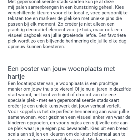
Met gepersonaliseerde stadskaarten kun je al deze
mijlpalen samenbrengen in een kunstzinnig geheel. Kies
verschillende kleuren voor elke locatie, voeg persoonlijke
teksten toe en markeer de plekken met unieke pins die
passen bij elk moment. Zo creëer je niet alleen een
prachtig decoratief element voor je huis, maar ook een
visueel dagboek van jullie groeiende liefde. Een favoriete
plek wordt zo een blijvende herinnering die jullie elke dag
opnieuw kunnen koesteren.
Een poster van jouw woonplaats met
hartje
Een locatieposter van je woonplaats is een prachtige
manier om jouw thuis te vieren! Of je nu al jaren in dezelfde
stad woont, net bent verhuisd of droomt van die ene
speciale plek - met een gepersonaliseerde stadskaart
creëer je een uniek kunstwerk dat jouw verhaal vertelt.
Voor koppels is het de perfecte herinnering aan waar jullie
samenwonen, voor gezinnen een visueel anker van waar de
kinderen opgroeien, en voor singles een stijlvolle ode aan
de plek waar je je eigen pad bewandelt. Kies uit een breed
scala aan stijlen en kleuren om de kaart helemaal aan te
passen aan jouw persoonlijke smaak. Markeer jouw