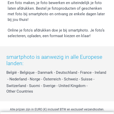
Prijslijst
smartfriends
Een foto maken, je foto bewerken en uiteindelijk je foto
Jobs & Stages
laten afdrukken. Bestel je fotoproducten of geschenken
met foto bij smartphoto en ontvang ze enkele dagen later
Investor Relations
bij jou thuis!
Online je foto's afdrukken doe je bij smartphoto. Je foto’s
selecteren, opladen, een formaat kiezen en klaar!
smartphoto is aanwezig in alle Europese
landen:
België
-
Belgique
-
Danmark
-
Deutschland
-
France
-
Ireland
-
Nederland
-
Norge
-
Österreich
-
Schweiz
-
Suisse
-
Switzerland
-
Suomi
-
Sverige
-
United Kingdom
-
Other Countries
Alle prijzen zijn in EURO (€) inclusief BTW en exclusief verzendkosten.