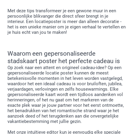
Met deze tips transformeer je een gewone muur in een
persoonlijke blikvanger die direct sfeer brengt in je
interieur. Een locatieposter is meer dan alleen decoratie -
het is een unieke manier om je eigen verhaal te vertellen en
je huis echt van jou te maken!
Waarom een gepersonaliseerde
stadskaart poster het perfecte cadeau is
Op zoek naar een attent en origineel cadeau-idee? Op een
gepersonaliseerde locatie poster kunnen de meest
betekenisvolle momenten in het leven worden vastgelegd,
waardoor het een ideaal cadeau is voor bruiloften, jubilea,
verjaardagen, verlovingen en zelfs housewarmings. Elke
gepersonaliseerde kaart wordt een tijdloos aandenken vol
herinneringen, of het nu gaat om het markeren van de
exacte plek waar je jouw partner voor het eerst ontmoette,
het benadrukken van het romantische strand waar je het
aanzoek deed of het terugdenken aan die onvergetelijke
vakantiebestemming met jullie gezin.
Met onze intuïtieve editor kun je eenvoudig elke speciale