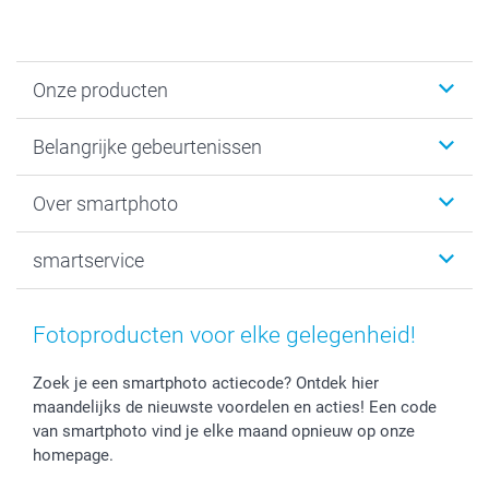
Onze producten
Kaartjes
Belangrijke gebeurtenissen
Fotogeschenken
Fotoboeken
Kerst
Over smartphoto
Fotoprints, Fotoposter & Fotoalbum met fotoprints
Baby
Canvas & Wanddecoratie
Huwelijk
Over smartphoto
smartservice
MyNameBook
Communie- en Lentefeest
Duurzaamheid
Smartphone cases
Geschenken voor haar
Sitemap
Contacteer ons
Stickers en Etiketten
Geschenken voor hem
Voorwaarden
smartgarantie
Fotoproducten voor elke gelegenheid!
Fotokaders, Decoratie en Snoepjes
Afstuderen
Herroepingsrecht
smartbonus
Fotokalenders & Fotoagenda's
Moederdag
Klachtenregeling
Betalingsmogelijkheden
Zoek je een smartphoto actiecode? Ontdek hier
maandelijks de nieuwste voordelen en acties! Een code
Vaderdag
Wettelijke garantie
Grote bestellingen
van smartphoto vind je elke maand opnieuw op onze
Verjaardag
Privacybeleid
Levering
homepage.
Geboorte
Cookiebeleid
Mijn orderstatus