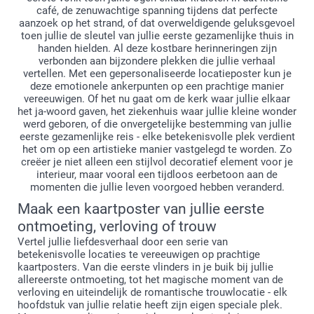
café, de zenuwachtige spanning tijdens dat perfecte
aanzoek op het strand, of dat overweldigende geluksgevoel
toen jullie de sleutel van jullie eerste gezamenlijke thuis in
handen hielden. Al deze kostbare herinneringen zijn
verbonden aan bijzondere plekken die jullie verhaal
vertellen. Met een gepersonaliseerde locatieposter kun je
deze emotionele ankerpunten op een prachtige manier
vereeuwigen. Of het nu gaat om de kerk waar jullie elkaar
het ja-woord gaven, het ziekenhuis waar jullie kleine wonder
werd geboren, of die onvergetelijke bestemming van jullie
eerste gezamenlijke reis - elke betekenisvolle plek verdient
het om op een artistieke manier vastgelegd te worden. Zo
creëer je niet alleen een stijlvol decoratief element voor je
interieur, maar vooral een tijdloos eerbetoon aan de
momenten die jullie leven voorgoed hebben veranderd.
Maak een kaartposter van jullie eerste
ontmoeting, verloving of trouw
Vertel jullie liefdesverhaal door een serie van
betekenisvolle locaties te vereeuwigen op prachtige
kaartposters. Van die eerste vlinders in je buik bij jullie
allereerste ontmoeting, tot het magische moment van de
verloving en uiteindelijk de romantische trouwlocatie - elk
hoofdstuk van jullie relatie heeft zijn eigen speciale plek.