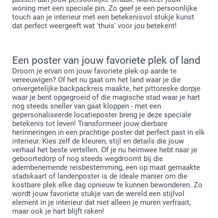
woning met een speciale pin. Zo geef je een persoonlijke
touch aan je interieur met een betekenisvol stukje kunst
dat perfect weergeeft wat 'thuis' voor jou betekent!
Een poster van jouw favoriete plek of land
Droom je ervan om jouw favoriete plek op aarde te
vereeuwigen? Of het nu gaat om het land waar je die
onvergetelijke backpackreis maakte, het pittoreske dorpje
waar je bent opgegroeid of die magische stad waar je hart
nog steeds sneller van gaat kloppen - met een
gepersonaliseerde locatieposter breng je deze speciale
betekenis tot leven! Transformeer jouw dierbare
herinneringen in een prachtige poster dat perfect past in elk
interieur. Kies zelf de kleuren, stijl en details die jouw
verhaal het beste vertellen. Of je nu heimwee hebt naar je
geboortedorp of nog steeds wegdroomt bij die
adembenemende reisbestemming, een op maat gemaakte
stadskaart of landenposter is de ideale manier om die
kostbare plek elke dag opnieuw te kunnen bewonderen. Zo
wordt jouw favoriete stukje van de wereld een stijlvol
element in je interieur dat niet alleen je muren verfraait,
maar ook je hart blijft raken!