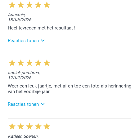
Annemie,
18/06/2026
Heel tevreden met het resultaat !
Reacties tonen
22/06/2026
12:26
Beste Annemie,
annick pombreu,
12/02/2026
Wat fijn om te horen dat je tevreden bent met het
resultaat. Bedankt!
Weer een leuk jaartje, met af en toe een foto als herinnering
van het voorbije jaar.
Met vriendelijke groeten,
Lucie@smartphoto
Reacties tonen
20/03/2026
12:41
Dag Annick,
Katleen Soenen,