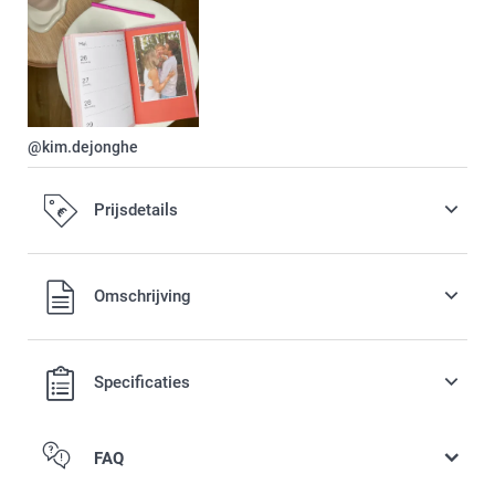
@kim.dejonghe
Prijsdetails
Alle prijzen zijn in EURO (€) inclusief BTW en exclusief
Omschrijving
verzendkosten.
Specificaties
FAQ