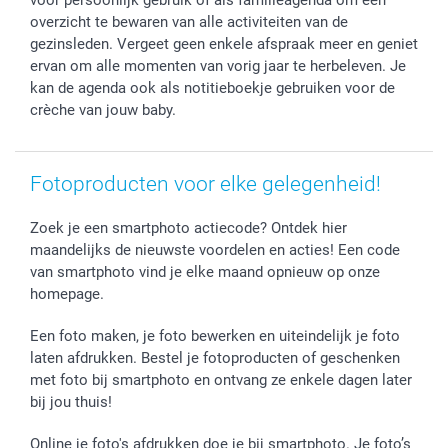
Vaderdag
Wettelijke garantie
Grote bestellingen
overzicht te bewaren van alle activiteiten van de
Verjaardag
Privacybeleid
Levering
gezinsleden. Vergeet geen enkele afspraak meer en geniet
Geboorte
Cookiebeleid
Mijn orderstatus
ervan om alle momenten van vorig jaar te herbeleven. Je
kan de agenda ook als notitieboekje gebruiken voor de
Prijslijst
smartfriends
crèche van jouw baby.
Jobs & Stages
Investor Relations
Fotoproducten voor elke gelegenheid!
Zoek je een smartphoto actiecode? Ontdek hier
maandelijks de nieuwste voordelen en acties! Een code
van smartphoto vind je elke maand opnieuw op onze
homepage.
Een foto maken, je foto bewerken en uiteindelijk je foto
laten afdrukken. Bestel je fotoproducten of geschenken
met foto bij smartphoto en ontvang ze enkele dagen later
bij jou thuis!
Online je foto's afdrukken doe je bij smartphoto. Je foto’s