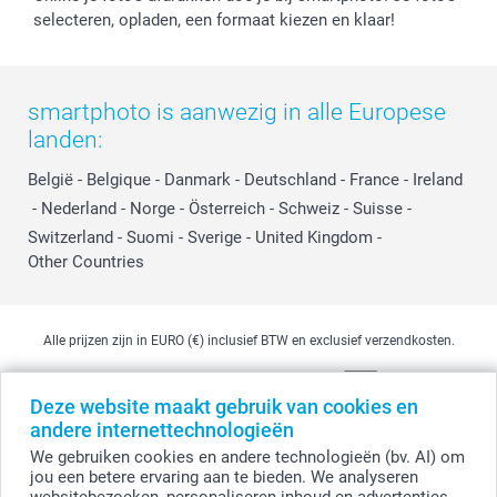
selecteren, opladen, een formaat kiezen en klaar!
smartphoto is aanwezig in alle Europese
landen:
België
-
Belgique
-
Danmark
-
Deutschland
-
France
-
Ireland
-
Nederland
-
Norge
-
Österreich
-
Schweiz
-
Suisse
-
Switzerland
-
Suomi
-
Sverige
-
United Kingdom
-
Other Countries
Alle prijzen zijn in EURO (€) inclusief BTW en exclusief verzendkosten.
Deze website maakt gebruik van cookies en
© smartphoto group. Alle rechten voorbehouden
andere internettechnologieën
smartphoto group NV.
Kwatrechtsteenweg 160, 9230 Wetteren, België
We gebruiken cookies en andere technologieën (bv. AI) om
BTW-nummer BE 0405.706.755
jou een betere ervaring aan te bieden. We analyseren
Ondernemingsnummer 0405.706.755.