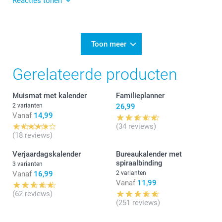
Reacties tonen
Nathalie @smartphoto
27/02/2026
14:11
Beste Charlotte,
Toon meer
Wij zijn heel blij met jouw feedback :-) Geniet van de
Gerelateerde producten
mooie fotomomenten.
Vriendelijke groet!
Muismat met kalender
Familieplanner
Nathalie @smartphoto
2 varianten
26,99
Vanaf
14,99
(34 reviews)
(18 reviews)
Verjaardagskalender
Bureaukalender met
spiraalbinding
3 varianten
Vanaf
16,99
2 varianten
Vanaf
11,99
(62 reviews)
(251 reviews)