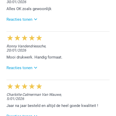
30/01/2026
Bedankt voor jouw mooie review. Geniet van de
leuke herinneringen het hele jaar door.
Alles OK zoals gewoonlijk
Hartelijke groet!
Reacties tonen
Nathalie @smartphoto
13/03/2026
14:37
Hallo Katleen,
Ronny Vandendriessche,
20/01/2026
Bedankt voor jouw review. het doet ons plezier dat je
tevreden bent over jouw bestelde agenda.
Mooi drukwerk. Handig formaat.
Hartelijke groet!
Reacties tonen
Nathalie @smartphoto
10/03/2026
15:20
Hallo Ronny,
Charlotte Calmerman Van Wauwe,
5/01/2026
Bedankt voor jouw mooie 5 sterren review. We
vonden het fijn jouw agenda te mogen afwerken.
Jaar na jaar besteld en altijd de heel goede kwaliteit !
Vriendelijke groet!