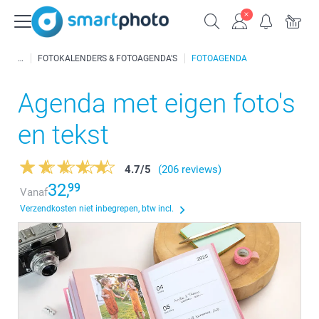
FOTOKALENDERS & FOTOAGENDA'S
FOTOAGENDA
Agenda met eigen foto's
en tekst
4.7
/
5
(206 reviews)
32,
99
Vanaf
Verzendkosten niet inbegrepen, btw incl.