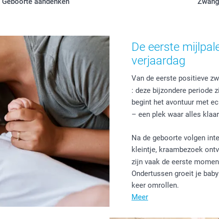
Geboorte aandenken
Zwang
De eerste mijlpa
verjaardag
Van de eerste positieve z
: deze bijzondere periode z
begint het avontuur met ec
– een plek waar alles klaa
Na de geboorte volgen int
kleintje, kraambezoek ont
zijn vaak de eerste moment
Ondertussen groeit je baby 
keer omrollen.
Meer