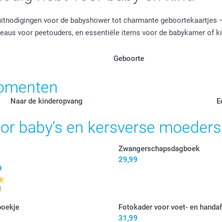
nodigingen voor de babyshower tot charmante geboortekaartjes – w
eaus voor peetouders, en essentiële items voor de babykamer of 
Geboorte
momenten
Naar de kinderopvang
E
oor baby's en kersverse moeders
Zwangerschapsdagboek
29,99
9
)
boekje
Fotokader voor voet- en handa
31,99