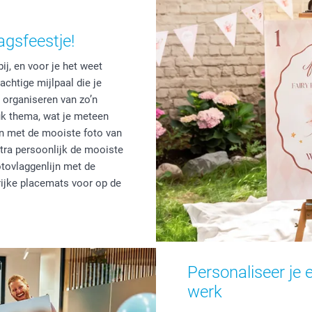
gsfeestje!
bij, en voor je het weet
rachtige mijlpaal die je
t organiseren van zo’n
euk thema, wat je meteen
en met de mooiste foto van
xtra persoonlijk de mooiste
otovlaggenlijn met de
ijke placemats voor op de
Personaliseer je 
werk