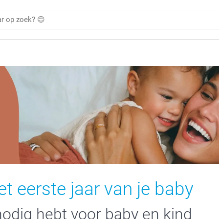
 eerste jaar van je baby
 nodig hebt voor baby en kind