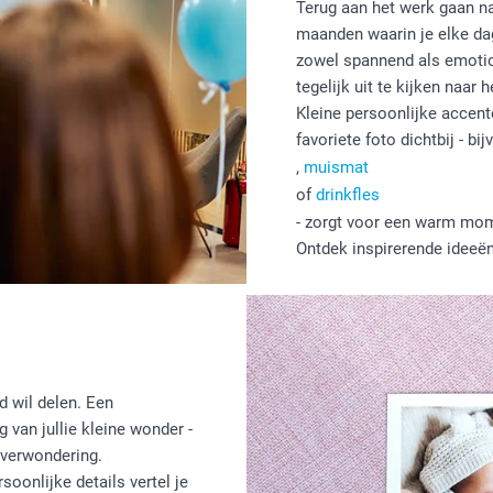
Terug aan het werk gaan na
maanden waarin je elke da
zowel spannend als emotion
tegelijk uit te kijken naar
Kleine persoonlijke accen
favoriete foto dichtbij - b
,
muismat
of
drinkfles
- zorgt voor een warm mome
Ontdek inspirerende ideeë
d wil delen. Een
 van jullie kleine wonder -
 verwondering.
oonlijke details vertel je