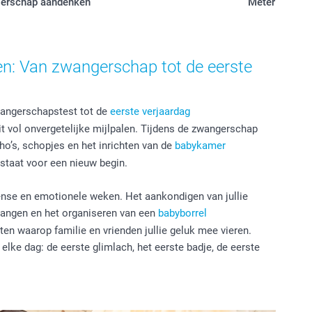
erschap aandenken
Meter en pete
len: Van zwangerschap tot de eerste
wangerschapstest tot de
eerste verjaardag
it vol onvergetelijke mijlpalen. Tijdens de zwangerschap
ho’s, schopjes en het inrichten van de
babykamer
rstaat voor een nieuw begin.
ense en emotionele weken. Het aankondigen van jullie
vangen en het organiseren van een
babyborrel
en waarop familie en vrienden jullie geluk mee vieren.
elke dag: de eerste glimlach, het eerste badje, de eerste