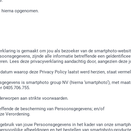
e.
g, hierna opgenomen.
verklaring is gemaakt om jou als bezoeker van de smartphoto-websit
onsgegevens, zijnde alle informatie betreffende een geïdentificeer
ren. Lees deze privacyverklaring aandachtig door, aangezien deze j
datum waarop deze Privacy Policy laatst werd herzien, staat vermel
sgegevens is smartphoto group NV (hierna ‘smartphoto’), met maat
er 0405.706.755.
erworpen aan strikte voorwaarden.
treffende de bescherming van Persoonsgegevens; en/of
eze Verordening.
 gebruik van jouw Persoonsgegevens in het kader van onze smartpho
persoonlijke afbeeldingen en het bestellen van smartphoto-producte