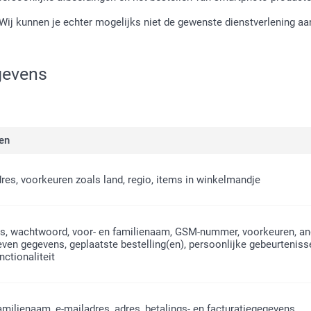
Wij kunnen je echter mogelijks niet de gewenste dienstverlening a
gevens
en
res, voorkeuren zoals land, regio, items in winkelmandje
s, wachtwoord, voor- en familienaam, GSM-nummer, voorkeuren, an
ven gegevens, geplaatste bestelling(en), persoonlijke gebeurteniss
nctionaliteit
amilienaam, e-mailadres, adres, betalings- en facturatiegegevens