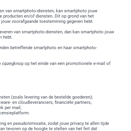
ren van smartphoto-diensten, kan smartphoto jouw
 producten en/of diensten. Dit op grond van het
or jouw voorafgaande toestemming gegeven hebt.
leveren van smartphoto-diensten, dan kan smartphoto jouw
n hebt.
nden betreffende smartphoto en haar smartphoto-
de opzegknop op het einde van een promotionele e-mail of
sten (zoals levering van de bestelde goederen);
are- en cloudleveranciers, financiële partners,
ek per mail;
censieplatform.
g en pseudonimisatie, zodat jouw privacy te allen tijde
n tevoren op de hoogte te stellen van het feit dat