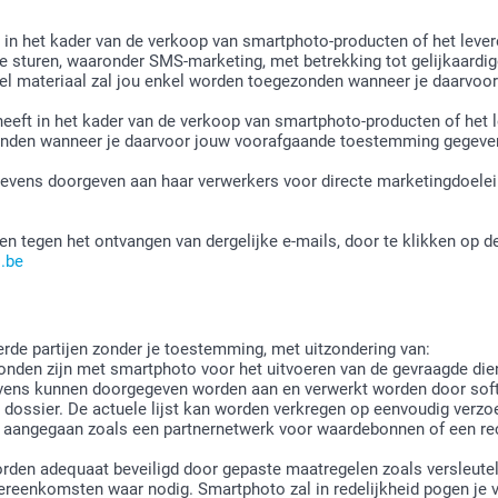
in het kader van de verkoop van smartphoto-producten of het leve
 sturen, waaronder SMS-marketing, met betrekking tot gelijkaardige
el materiaal zal jou enkel worden toegezonden wanneer je daarvo
eeft in het kader van de verkoop van smartphoto-producten of het 
inden wanneer je daarvoor jouw voorafgaande toestemming gegeve
ens doorgeven aan haar verwerkers voor directe marketingdoelei
ten tegen het ontvangen van dergelijke e-mails, door te klikken op 
.be
de partijen zonder je toestemming, met uitzondering van:
onden zijn met smartphoto voor het uitvoeren van de gevraagde dien
gevens kunnen doorgegeven worden aan en verwerkt worden door softw
w dossier. De actuele lijst kan worden verkregen op eenvoudig verzo
aangegaan zoals een partnernetwerk voor waardebonnen of een re
den adequaat beveiligd door gepaste maatregelen zoals versleutelin
reenkomsten waar nodig. Smartphoto zal in redelijkheid pogen je va