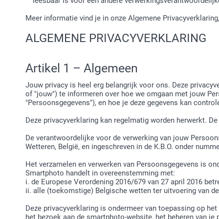
leesbaar is voor een andere verwerkingsverantwoordelijk
Meer informatie vind je in onze Algemene Privacyverklarin
ALGEMENE PRIVACYVERKLARING
Artikel 1 – Algemeen
Jouw privacy is heel erg belangrijk voor ons. Deze privacy
of "jouw") te informeren over hoe we omgaan met jouw Perso
"Persoonsgegevens"), en hoe je deze gegevens kan controle
Deze privacyverklaring kan regelmatig worden herwerkt. De 
De verantwoordelijke voor de verwerking van jouw Persoon
Wetteren, België, en ingeschreven in de K.B.O. onder numm
Het verzamelen en verwerken van Persoonsgegevens is ond
Smartphoto handelt in overeenstemming met:
i. de Europese Verordening 2016/679 van 27 april 2016 be
ii. alle (toekomstige) Belgische wetten ter uitvoering van d
Deze privacyverklaring is ondermeer van toepassing op het
het bezoek aan de smartphoto-website, het beheren van je 