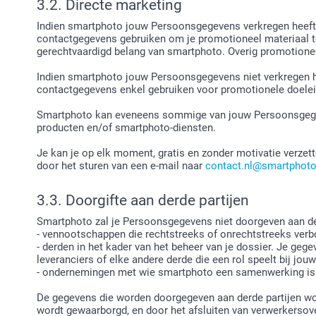
3.2. Directe marketing
Indien smartphoto jouw Persoonsgegevens verkregen heeft 
contactgegevens gebruiken om je promotioneel materiaal te
gerechtvaardigd belang van smartphoto. Overig promotione
Indien smartphoto jouw Persoonsgegevens niet verkregen h
contactgegevens enkel gebruiken voor promotionele doele
Smartphoto kan eveneens sommige van jouw Persoonsgegev
producten en/of smartphoto-diensten.
Je kan je op elk moment, gratis en zonder motivatie verzet
door het sturen van een e-mail naar
contact.nl@smartphoto
3.3. Doorgifte aan derde partijen
Smartphoto zal je Persoonsgegevens niet doorgeven aan der
- vennootschappen die rechtstreeks of onrechtstreeks verb
- derden in het kader van het beheer van je dossier. Je ge
leveranciers of elke andere derde die een rol speelt bij jou
- ondernemingen met wie smartphoto een samenwerking is 
De gegevens die worden doorgegeven aan derde partijen wor
wordt gewaarborgd, en door het afsluiten van verwerkersove