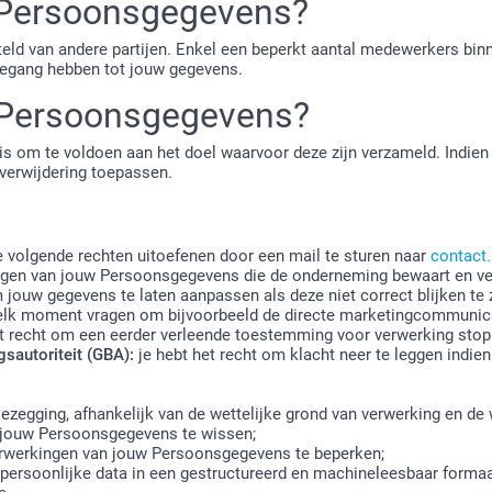
w Persoonsgegevens?
ld van andere partijen. Enkel een beperkt aantal medewerkers bin
toegang hebben tot jouw gegevens.
 Persoonsgegevens?
s om te voldoen aan het doel waarvoor deze zijn verzameld. Indien
verwijdering toepassen.
 volgende rechten uitoefenen door een mail te sturen naar
contact
ragen van jouw Persoonsgegevens die de onderneming bewaart en ve
 jouw gegevens te laten aanpassen als deze niet correct blijken te z
elk moment vragen om bijvoorbeeld de directe marketingcommunicat
t recht om een eerder verleende toestemming voor verwerking stop 
sautoriteit (GBA):
je hebt het recht om klacht neer te leggen indi
zegging, afhankelijk van de wettelijke grond van verwerking en de 
jouw Persoonsgegevens te wissen;
rwerkingen van jouw Persoonsgegevens te beperken;
persoonlijke data in een gestructureerd en machineleesbaar formaa