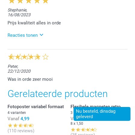
Stephanie,
16/08/2023
Prijs kwaliteit alles in orde
Reacties tonen
17/08/2023
12:40
Dag Stephanie,
Peter,
22/12/2020
Bedankt voor jouw super sympathieke beoordeling.
😊 Maak er nog een 'foto-creatieve' zomer van!
Was in orde zeer mooi
Dankbare groeten,
Gerelateerde producten
Chana @smartphoto
Fotoposter variabel formaat
Flexibele magneten retro
Nu besteld, dinsdag
4 varianten
3 varianten
geleverd
Vanaf
4,99
Vanaf
16,80
8 x 1,50
(110 reviews)
(35 reviews)