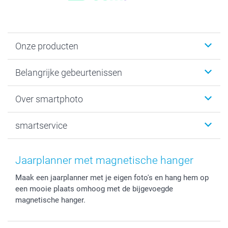
Onze producten
Kaartjes
Belangrijke gebeurtenissen
Fotogeschenken
Fotoboeken
Kerst
Over smartphoto
Fotoprints, Fotoposter & Fotoalbum met fotoprints
Baby
Canvas & Wanddecoratie
Huwelijk
Over smartphoto
smartservice
MyNameBook
Communie- en Lentefeest
Duurzaamheid
Smartphone cases
Geschenken voor haar
Sitemap
Contacteer ons
Stickers en Etiketten
Geschenken voor hem
Voorwaarden
smartgarantie
Jaarplanner met magnetische hanger
Fotokaders, Decoratie en Snoepjes
Afstuderen
Herroepingsrecht
smartbonus
Maak een jaarplanner met je eigen foto's en hang hem op
Fotokalenders & Fotoagenda's
Moederdag
Klachtenregeling
Betalingsmogelijkheden
een mooie plaats omhoog met de bijgevoegde
Vaderdag
Wettelijke garantie
Grote bestellingen
magnetische hanger.
Verjaardag
Privacybeleid
Levering
Geboorte
Cookiebeleid
Mijn orderstatus