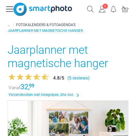
FOTOKALENDERS & FOTOAGENDA'S
JAARPLANNER MET MAGNETISCHE HANGER
Jaarplanner met
magnetische hanger
4.8
/
5
(5 reviews)
32,
99
Vanaf
Verzendkosten niet inbegrepen, btw incl.