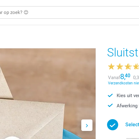
Sluits
8,
40
Vanaf
0,
Verzendkosten niet
Kies uit v
Afwerking 
Selec