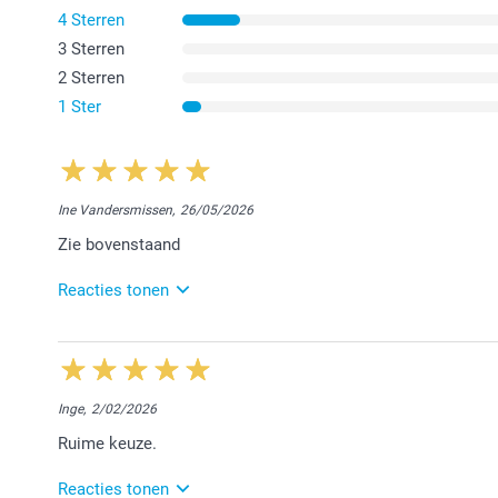
4 Sterren
3 Sterren
2 Sterren
1 Ster
Ine Vandersmissen,
26/05/2026
Zie bovenstaand
Reacties tonen
4/06/2026
11:43
Beste Ine,
Inge,
2/02/2026
Bedankt voor jouw review. We kijken ernaar uit om 
Ruime keuze.
verwelkomen.
Hartelijke groet!
Reacties tonen