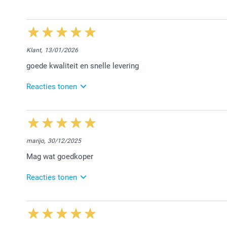
Nathalie @smartphoto
17/03/2026
14:03
Beste Inge,
Klant,
13/01/2026
Bedankt voor jouw mooie 5 sterren review. Fijn om te
goede kwaliteit en snelle levering
stickers.
Vriendelijke groet!
Reacties tonen
Nathalie @smartphoto
10/03/2026
13:41
Beste,
marijo,
30/12/2025
Hartelijk dank voor jouw mooie review. We vonden he
Mag wat goedkoper
Vriendelijke groet!
Nathalie @smartphoto
Reacties tonen
16/02/2026
14:37
Dag Marielle,