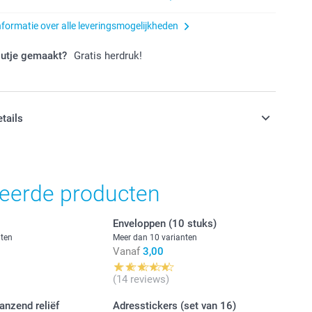
nformatie over alle leveringsmogelijkheden
outje gemaakt?
Gratis herdruk!
etails
jn in EURO (€) inclusief BTW en exclusief verzendkosten.
teerde producten
Enveloppen (10 stuks)
nten
Meer dan 10 varianten
Vanaf
3,00
(14 reviews)
anzend reliëf
Adresstickers (set van 16)