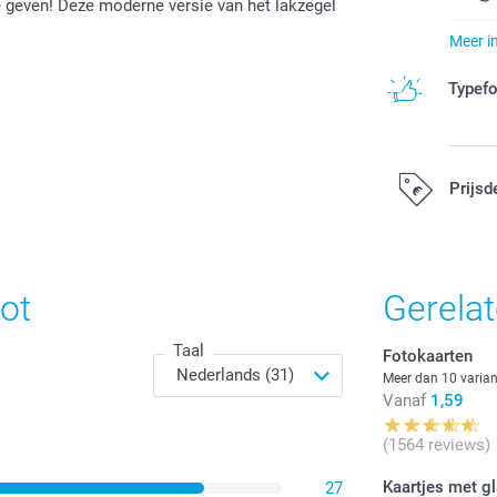
te geven! Deze moderne versie van het lakzegel
Meer i
Typef
Prijsd
Alle prijzen zi
ot
Gerela
Taal
Fotokaarten
Meer dan 10 varia
Vanaf
1,59
(1564 reviews)
Kaartjes met gl
27