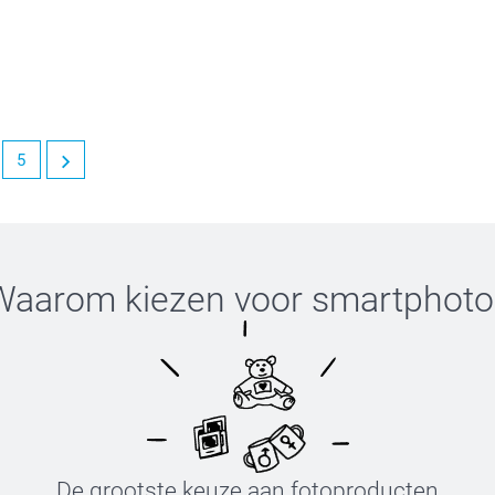
ij het maken van een keuze. We streven ernaar
 Houd zeker onze nieuwsbrieven en website in
ten.
5
it stickers. We vonden het fijn jouw bestelling
Waarom kiezen voor
smartphoto
De grootste keuze aan fotoproducten