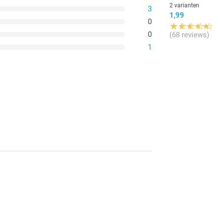
2 varianten
3
1,99
0
0
(68 reviews)
1
jou in de toekomst opnieuw te mogen