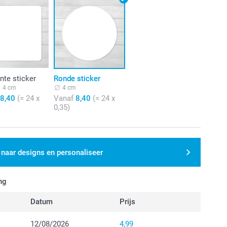
nte sticker
Ronde sticker
4 cm
4 cm
8,40
(= 24 x
Vanaf
8,40
(= 24 x
0,35)
 naar designs en personaliseer
ng
Datum
Prijs
12/08/2026
4,99