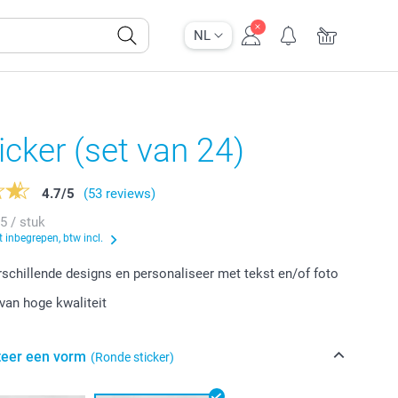
NL
ticker (set van 24)
4.7
/
5
(53 reviews)
35 / stuk
 inbegrepen, btw incl.
erschillende designs en personaliseer met tekst en/of foto
van hoge kwaliteit
teer een vorm
(Ronde sticker)