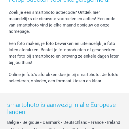
Fotokaders, Decoratie en Snoepjes
Afstuderen
Herroepingsrecht
smartbonus
Fotokalenders & Fotoagenda's
Moederdag
Klachtenregeling
Betalingsmogelijkheden
Zoek je een smartphoto actiecode? Ontdek hier
maandelijks de nieuwste voordelen en acties! Een code
Vaderdag
Wettelijke garantie
Grote bestellingen
van smartphoto vind je elke maand opnieuw op onze
Verjaardag
Privacybeleid
Levering
homepage.
Geboorte
Cookiebeleid
Mijn orderstatus
Prijslijst
smartfriends
Een foto maken, je foto bewerken en uiteindelijk je foto
Jobs & Stages
laten afdrukken. Bestel je fotoproducten of geschenken
met foto bij smartphoto en ontvang ze enkele dagen later
Investor Relations
bij jou thuis!
Online je foto's afdrukken doe je bij smartphoto. Je foto’s
selecteren, opladen, een formaat kiezen en klaar!
smartphoto is aanwezig in alle Europese
landen:
België
-
Belgique
-
Danmark
-
Deutschland
-
France
-
Ireland