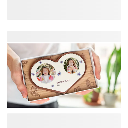
innemen. Ze zijn een mentor, een vriend, een beschermer en
een vertrouwelinge in één. Eer de doopmeter in je leven met
een cadeau dat uitdrukt hoezeer je hun aanwezigheid
waardeert. Onze geschenken zijn met liefde ontworpen, het
enige wat nog ontbreekt is jouw finishing touch zodat je
jouw meter of die van je kind een uniek en
gepersonaliseerd geschenk kan geven!
We kunnen niet trotser zijn op onze kleintjes als ze hun
eerste communie vieren. Dit soort gebeurtenissen blijven