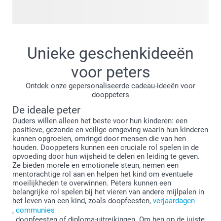
ons altijd bij en zijn altijd een feest om met de hele familie
te vieren, inclusief de peter en meter! Ongetwijfeld heb je
enkele mooie foto's van deze vreugdevolle gebeurtenis en
wat is een betere manier om deze herinneringen bij de hand
Unieke geschenkideeën
te houden dan een gepersonaliseerd cadeau te maken? Het
is een geweldig cadeau voor de trotse doopmeter of
voor peters
dooppeter van je kind en je kunt er zeker van zijn dat ze het
Ontdek onze gepersonaliseerde cadeau-ideeën voor
met plezier ergens mooi zullen ophangen.
dooppeters
De ideale peter
Ouders willen alleen het beste voor hun kinderen: een
positieve, gezonde en veilige omgeving waarin hun kinderen
kunnen opgroeien, omringd door mensen die van hen
houden. Dooppeters kunnen een cruciale rol spelen in de
opvoeding door hun wijsheid te delen en leiding te geven.
Ze bieden morele en emotionele steun, nemen een
mentorachtige rol aan en helpen het kind om eventuele
moeilijkheden te overwinnen. Peters kunnen een
belangrijke rol spelen bij het vieren van andere mijlpalen in
het leven van een kind, zoals doopfeesten,
verjaardagen
,
communies
, doopfeesten of diploma-uitreikingen. Om hen op de juiste