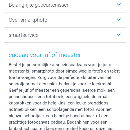
Belangrijke gebeurtenissen
Fotogeschenken
Fotoboeken
Kerst
Over smartphoto
Fotoprints, Fotoposter & Fotoalbum met fotoprints
Baby
Canvas & Wanddecoratie
Huwelijk
Over smartphoto
smartservice
MyNameBook
Communie- en Lentefeest
Duurzaamheid
Smartphone cases
Geschenken voor haar
Sitemap
Contacteer ons
Stickers en Etiketten
Geschenken voor hem
Voorwaarden
smartgarantie
cadeau voor juf of meester
Fotokaders, Decoratie en Snoepjes
Afstuderen
Herroepingsrecht
smartbonus
Bestel je persoonlijke afscheidscadeaus voor je juf of
Fotokalenders & Fotoagenda's
Moederdag
Klachtenregeling
Betalingsmogelijkheden
meester bij smartphoto door simpelweg je foto’s en tekst
Vaderdag
Wettelijke garantie
Grote bestellingen
toe te voegen. Zorg voor de perfecte afsluiter van het
Verjaardag
Privacybeleid
Levering
schooljaar met een uniek bedankje voor je leerkracht!
Geboorte
Cookiebeleid
Mijn orderstatus
Geef je juf of meester een gepersonaliseerde mok, een
pennenhouder, een fotoboek, een originele deurmat,
Prijslijst
smartfriends
kapstokken voor de hele klas, een leuke brooddoos,
Jobs & Stages
notitieblokken, een schoolagenda met foto’s voor het
Investor Relations
nieuwe schooljaar, een handige handtashaak of een
prachtige fotocanvas cadeau. Bedank hen voor een
fantastisch jaar en kies een creatief kado uit onze lijst