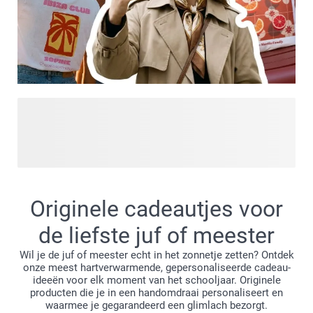
Op zoek naar meer inspiratie? Ontdek onze Designs for You
en laat je inspireren door de nieuwste trends en
persoonlijkheid-gedreven designs, allemaal op één plek.
Van bold statements tot zachte aesthetics - vind een stijl
die matcht met jouw vibe en maak ’m helemaal van jou.
Alledaagse producten, maar dan met designs die je écht
Originele cadeautjes voor
leuk vindt.
de liefste juf of meester
Wil je de juf of meester echt in het zonnetje zetten? Ontdek
onze meest hartverwarmende, gepersonaliseerde cadeau-
ideeën voor elk moment van het schooljaar. Originele
producten die je in een handomdraai personaliseert en
waarmee je gegarandeerd een glimlach bezorgt.