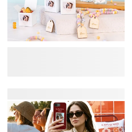
tot
, er is voor ieder wat wils!
Ontdek onze gepersonaliseerde traktaties om uit te delen
op school! Deze uitdeelcadeautjes zijn perfect om uit te
delen bij bijzondere gelegenheden, zoals de laatste
schooldag of een verjaardag. Met deze traktaties ga je
iedereen zeker verrassen!