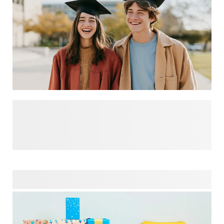
Geslaagd? Dat verdient meer dan een snelle proficiat!
Afstuderen is zo’n mijlpaal waar trots, opluchting en een
flinke dosis toekomstkriebels samenkomen. Met een
persoonlijk afstudeercadeau geef je niet alleen iets moois,
maar ook een herinnering aan alles wat eraan voorafging:
het harde werk, de late avonden en de mensen die mee
supporteren. Zo wordt jouw cadeau een warm duwtje in de
rug voor het volgende hoofdstuk.