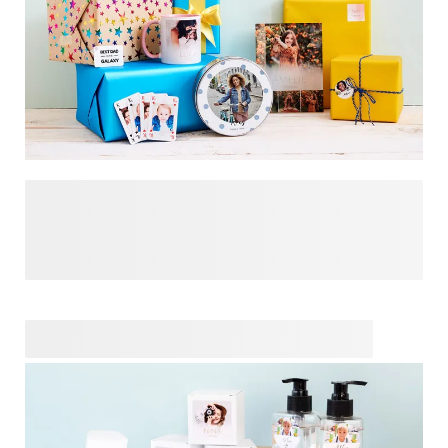
Gepersonaliseerde cadeaus zijn betekenisvolle cadeaus, zo
veel is duidelijk. Je steekt er tijd om het geschenk
persoonlijk te maken, wat ervoor zorgt dat de ontvanger
een echt uniek cadeau ontvangt en zich zeker gewaardeerd
voelt. Een gepersonaliseerde attentie zorgt bij voor een
glimlach bij iedereen, jong of oud, man of vrouw. Of het nu
gaat om een cadeautje voor kinderen of voor grootouders,
iedereen vindt het leuk om een uniek, gepersonaliseerd
cadeau te mogen ontvangen. Van
tot
, en van