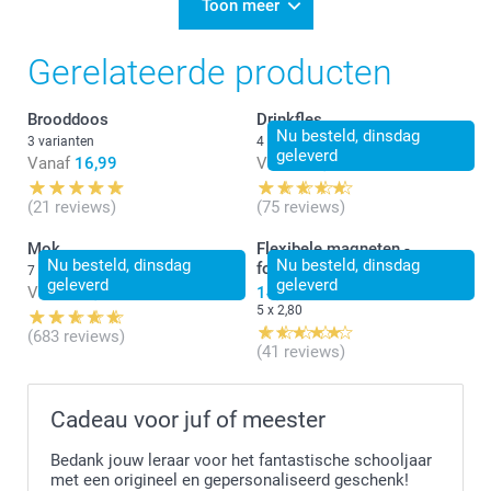
Toon meer
Gerelateerde producten
Brooddoos
Drinkfles
Nu besteld, dinsdag
3 varianten
4 varianten
geleverd
Vanaf
16,99
Vanaf
24,99
(21 reviews)
(75 reviews)
Mok
Flexibele magneten -
Nu besteld, dinsdag
Nu besteld, dinsdag
fotostrip
7 varianten
geleverd
geleverd
Vanaf
11,99
14,00
5 x 2,80
(683 reviews)
(41 reviews)
Cadeau voor juf of meester
Bedank jouw leraar voor het fantastische schooljaar
met een origineel en gepersonaliseerd geschenk!