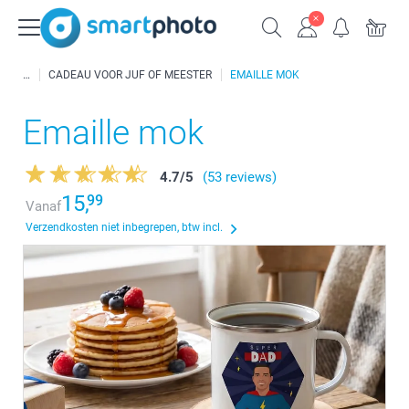
CADEAU VOOR JUF OF MEESTER
EMAILLE MOK
Emaille mok
4.7
/
5
(53 reviews)
15,
99
Vanaf
Verzendkosten niet inbegrepen, btw incl.