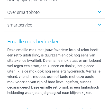
Fotogeschenken
Fotoboeken
Kerst
Over smartphoto
Fotoprints, Fotoposter & Fotoalbum met fotoprints
Baby
Canvas & Wanddecoratie
Huwelijk
Over smartphoto
smartservice
MyNameBook
Communie- en Lentefeest
Duurzaamheid
Smartphone cases
Geschenken voor haar
Sitemap
Contacteer ons
Stickers en Etiketten
Geschenken voor hem
Voorwaarden
smartgarantie
Emaille mok bedrukken
Fotokaders, Decoratie en Snoepjes
Afstuderen
Herroepingsrecht
smartbonus
Deze emaille mok met jouw favoriete foto of tekst heeft
Fotokalenders & Fotoagenda's
Moederdag
Klachtenregeling
Betalingsmogelijkheden
een retro uitstraling, is duurzaam en ook nog eens van
Vaderdag
Wettelijke garantie
Grote bestellingen
uitstekende kwaliteit. De emaille mok staat er om bekend
Verjaardag
Privacybeleid
Levering
wel tegen een stootje te kunnen en dankzij het gladde
Geboorte
Cookiebeleid
Mijn orderstatus
uiterlijk is de mok ook nog eens erg hygiënisch. Verras je
vriend, vriendin, moeder, oom of tante met deze coole
Prijslijst
smartfriends
mok voorzien van zijn of haar lievelingsfoto, succes
Jobs & Stages
gegarandeerd! Deze emaille retro mok is een fantastisch
Investor Relations
hebbeding waar je altijd graag zal naar blijven kijken.