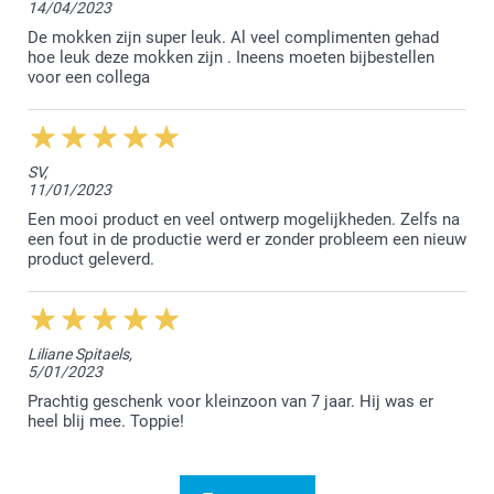
14/04/2023
We zijn erg blij dat je tevreden bent met de bestelde
producten en we kijken ernaar uit om jou in de
De mokken zijn super leuk. Al veel complimenten gehad
toekomst opnieuw te mogen verwelkomen.
hoe leuk deze mokken zijn . Ineens moeten bijbestellen
voor een collega
Vriendelijke groet!
Nathalie @smartphoto
SV,
11/01/2023
Een mooi product en veel ontwerp mogelijkheden. Zelfs na
een fout in de productie werd er zonder probleem een nieuw
product geleverd.
Liliane Spitaels,
5/01/2023
Prachtig geschenk voor kleinzoon van 7 jaar. Hij was er
heel blij mee. Toppie!