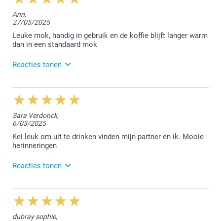
Ann,
27/05/2025
Leuke mok, handig in gebruik en de koffie blijft langer warm
dan in een standaard mok
Reacties tonen
3/06/2025
13:56
Dag Ann,
Sara Verdonck,
6/03/2025
Bedankt voor jouw positieve feedback op Trustpilot.
We vonden het fijn jouw mok te mogen afwerken.
Kei leuk om uit te drinken vinden mijn partner en ik. Mooie
herinneringen
Hartelijke groet!
Nathalie @smartphoto
Reacties tonen
7/03/2025
11:38
Beste Sara,
dubray sophie,