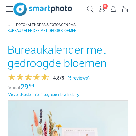
FOTOKALENDERS & FOTOAGENDA'S
BUREAUKALENDER MET DROOGBLOEMEN
Bureaukalender met
gedroogde bloemen
4.8
/
5
(5 reviews)
29,
99
Vanaf
Verzendkosten niet inbegrepen, btw incl.