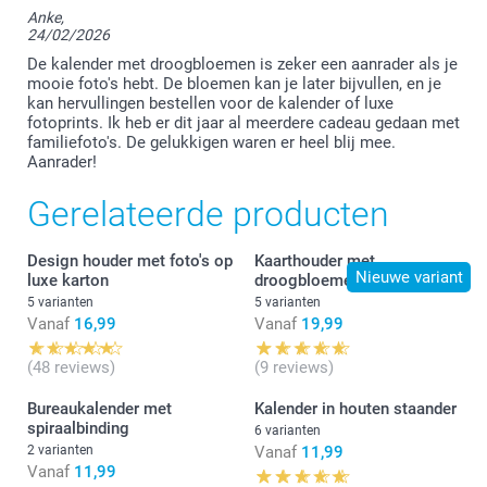
Anke,
24/02/2026
Bedankt voor jouw lovende woorden, hier zijn we
heel erg blij mee :-)
De kalender met droogbloemen is zeker een aanrader als je
We vonden het fijn jouw bestelling te mogen
mooie foto's hebt. De bloemen kan je later bijvullen, en je
afwerken.
kan hervullingen bestellen voor de kalender of luxe
fotoprints. Ik heb er dit jaar al meerdere cadeau gedaan met
Vriendelijke groet!
familiefoto's. De gelukkigen waren er heel blij mee.
Nathalie @smartphoto
Aanrader!
Gerelateerde producten
Design houder met foto's op
Kaarthouder met
Nieuwe variant
luxe karton
droogbloemen
5 varianten
5 varianten
Vanaf
16,99
Vanaf
19,99
(48 reviews)
(9 reviews)
Bureaukalender met
Kalender in houten staander
spiraalbinding
6 varianten
2 varianten
Vanaf
11,99
Vanaf
11,99