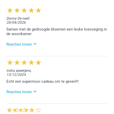
Danny De neef,
20/04/2026
Samen met de gedroogde bloemen een leuke toevoeging in
de woonkamer
Reacties tonen
5/05/2026
14:21
Beste Danny,
Indra speetjens,
13/12/2024
Hartelijk dank voor jouw mooie feedback. Geniet van
de fijne herinneringen.
Echt een supermooi cadeau om te geven!!!
Nog een prettige dag!
Reacties tonen
Nathalie @smartphoto
19/12/2024
11:25
Beste Indra,