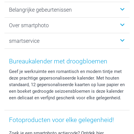
Kaartjes
Belangrijke gebeurtenissen
Fotogeschenken
Fotoboeken
Kerst
Over smartphoto
Fotoprints, Fotoposter & Fotoalbum met fotoprints
Baby
Canvas & Wanddecoratie
Huwelijk
Over smartphoto
smartservice
MyNameBook
Communie- en Lentefeest
Duurzaamheid
Smartphone cases
Geschenken voor haar
Sitemap
Contacteer ons
Stickers en Etiketten
Geschenken voor hem
Voorwaarden
smartgarantie
Bureaukalender met droogbloemen
Fotokaders, Decoratie en Snoepjes
Afstuderen
Herroepingsrecht
smartbonus
Geef je werkruimte een romantisch en modern tintje met
Fotokalenders & Fotoagenda's
Moederdag
Klachtenregeling
Betalingsmogelijkheden
deze prachtige gepersonaliseerde kalender. Met houten
Vaderdag
Wettelijke garantie
Grote bestellingen
standaard, 12 gepersonaliseerde kaarten op luxe papier en
Verjaardag
Privacybeleid
Levering
een boeket gedroogde seizoensbloemen is deze kalender
Geboorte
Cookiebeleid
Mijn orderstatus
een delicaat en verfijnd geschenk voor elke gelegenheid.
Prijslijst
smartfriends
Jobs & Stages
Fotoproducten voor elke gelegenheid!
Investor Relations
Zoek je een smartphoto actiecode? Ontdek hier