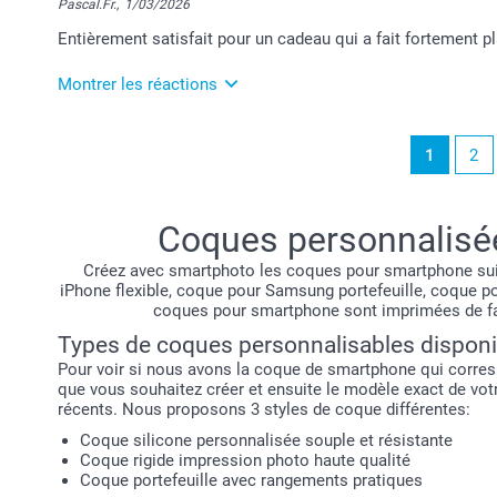
Merci pour votre belle évaluation et confiance.
Pascal.Fr.,
1/03/2026
Bien cordialement,
Entièrement satisfait pour un cadeau qui a fait fortement pla
Lucie@smartphoto
Montrer les réactions
3/03/2026
1
2
11:37
Nous sommes ravis que votre expérience ait été à la
votre appréciation positive.
Nous restons à votre service,
Coques personnalisée
Laila@Smartphoto
Créez avec smartphoto les coques pour smartphone suiv
iPhone flexible, coque pour Samsung portefeuille, coque 
coques pour smartphone sont imprimées de faç
Types de coques personnalisables disponi
Pour voir si nous avons la coque de smartphone qui corresp
que vous souhaitez créer et ensuite le modèle exact de vot
récents. Nous proposons 3 styles de coque différentes:
Coque silicone personnalisée souple et résistante
Coque rigide impression photo haute qualité
Coque portefeuille avec rangements pratiques