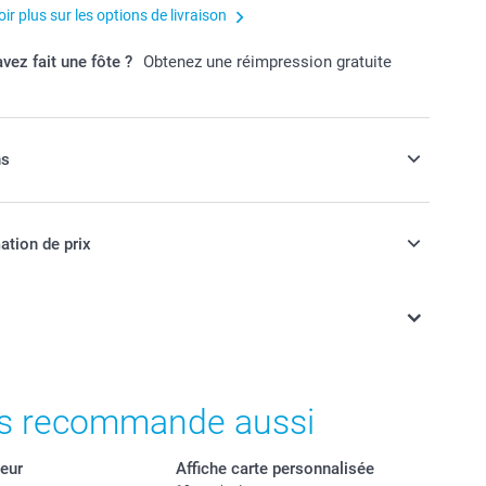
ir plus sur les options de livraison
vez fait une fôte ?
Obtenez une réimpression gratuite
ns
votre coque avec un cordon de téléphone
ation de prix
ont en EURO (€), TVA incluse et hors frais de port.
t prix des options
s recommande aussi
croisé, réglable en longueur
 universelle avec toute coque de téléphone
eur
Affiche carte personnalisée
téléphone à portée de main et en sécurité à tout moment