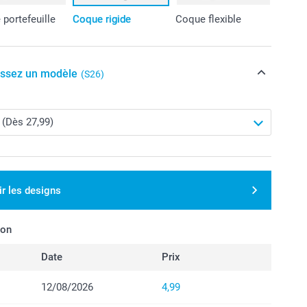
portefeuille
Coque rigide
Coque flexible
issez un modèle
(S26)
ir les designs
son
Date
Prix
12/08/2026
4,99