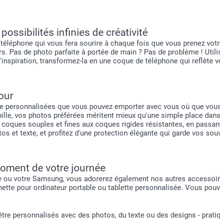
ssibilités infinies de créativité
de téléphone qui vous fera sourire à chaque fois que vous prenez v
rs. Pas de photo parfaite à portée de main ? Pas de problème ! Util
'inspiration, transformez-la en une coque de téléphone qui reflète 
our
personnalisées que vous pouvez emporter avec vous où que vous all
mille, vos photos préférées méritent mieux qu'une simple place dan
 coques souples et fines aux coques rigides résistantes, en passa
os et texte, et profitez d'une protection élégante qui garde vos sou
oment de votre journée
e ou votre Samsung, vous adorerez également nos autres accessoi
hette pour ordinateur portable ou tablette personnalisée. Vous pou
tre personnalisés avec des photos, du texte ou des designs - pratiq