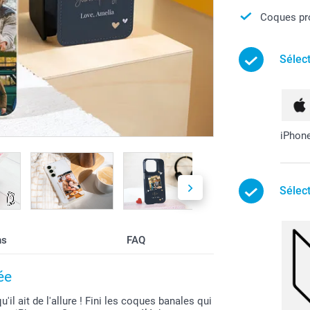
Coques pro
Sélec
iPhon
Sélec
ns
FAQ
ée
l ait de l'allure ! Fini les coques banales qui