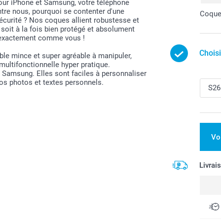
our iPhone et Samsung, votre téléphone
entre nous, pourquoi se contenter d'une
Coque 
sécurité ? Nos coques allient robustesse et
oit à la fois bien protégé et absolument
– exactement comme vous !
Chois
ble mince et super agréable à manipuler,
 multifonctionnelle hyper pratique.
Samsung. Elles sont faciles à personnaliser
os photos et textes personnels.
Vo
Livrai