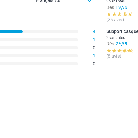
3 variantes
Parfait pour
Dès
19,99
(25 avis)
Support casque
4
2 variantes
1
Dès
29,99
0
1
(8 avis)
0
La coque
(TPU), qu
graisse e
Les coqu
partir d'
solide t
La coque
synthétiq
La coque
robuste 