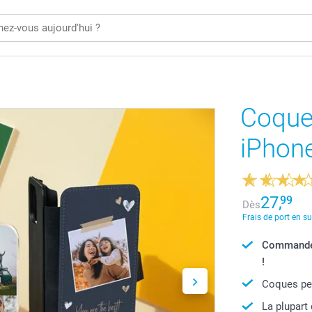
Coque
iPhon
27,
99
Dès
Frais de port en s
Commandé 
!
Coques per
La plupart