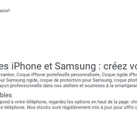
isir!
 hauteur de vos attentes Pascal. Merci pour
s iPhone et Samsung : créez vo
antes: Coque iPhone portefeuille personnalisée, Coque rigide iPh
pour Samsung rigide, coque de protection pour Samsung, coque ph
on professionnelle dans nos ateliers et soumises à la smartgaran
bles
ond à votre téléphone, regardez les options en haut de la page: ch
re téléphone. Nos stocks sont régulièrement mis à jour pour offrir