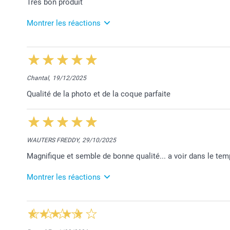
Très bon produit
Montrer les réactions
5/03/2026
13:22
Merci pour votre chouette retour Olivia.
Nous sommes ravis que votre commande réponde à 
Chantal,
19/12/2025
Toujours à votre disposition,
Qualité de la photo et de la coque parfaite
Laila@Smartphoto
WAUTERS FREDDY,
29/10/2025
Magnifique et semble de bonne qualité... a voir dans le te
Montrer les réactions
30/10/2025
14:38
Bonjour Freddy,