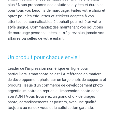
Communion
Vie privée
Modes de livraison
plus ! Nous proposons des solutions stylées et durables
Saint-Valentin
Gestion des cookies
Grandes Quantités
pour tous vos besoins de marquage. Faites votre choix et
Vacances
Tarifs
Statut de ma commande
optez pour les étiquettes et stickers adaptés à vos
attentes, personnalisables à souhait pour refléter votre
Investisseurs
style unique. Commandez dès maintenant vos solutions
Droit de rétractation
de marquage personnalisées, et n’égarez plus jamais vos
affaires ou celles de votre enfant.
Un produit pour chaque envie !
Leader de l'impression numérique en ligne pour
particuliers, smartphoto.be est LA référence en matière
de développement photo sur un large choix de supports et
produits. Issue d'un commerce de développement photo
argentique, notre entreprise a l'impression photo dans
son ADN ! Vous trouverez un grand choix de tirages
photo, agrandissements et posters, avec une qualité
toujours au rendez-vous et la satisfaction garantie.