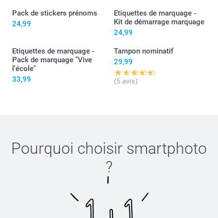
Merci et belle journée!
Pack de stickers prénoms
Etiquettes de marquage -
Kit de démarrage marquage
Bien à vous,
24,99
Lucie@smartphoto
24,99
Etiquettes de marquage -
Tampon nominatif
Pack de marquage "Vive
29,99
l'école"
33,99
(5 avis)
Pourquoi choisir
smartphoto
?