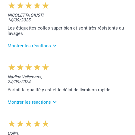
09:33
Je vous remercie pour votre avis positif, Sara!
NICOLETTA GIUSTI,
Bien cordialement,
14/09/2025
Lucie@smartphoto
Les étiquettes colles super bien et sont très résistants au
lavages
étiquettes thermocollantes
Montrer les réactions
15/09/2025
09:37
Bonjour Nicoletta,
Nadine Vellemans,
Nous sommes très heureux de vous savoir satisfaite
24/09/2024
de vos étiquettes.
Merci et belle journée!
Parfait la qualité y est et le délai de livraison rapide
Bien à vous,
Lucie@smartphoto
Montrer les réactions
24/09/2024
13:52
Bonjour Nadine,
Collin,