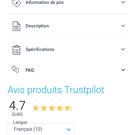
Information de prix
Tous les prix sont en EURO (€), TVA incluse et hors frais de
Description
port.
Spécifications
FAQ
Avis produits Trustpilot
4.7
SUR
5
Langue