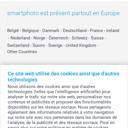
smartphoto est présent partout en Europe
:
België
-
Belgique
-
Danmark
-
Deutschland
-
France
-
Ireland
-
Nederland
-
Norge
-
Österreich
-
Schweiz
-
Suisse
-
Switzerland
-
Suomi
-
Sverige
-
United Kingdom
-
Other Countries
Tous les prix sont en EURO (€), TVA incluse et hors frais de port.
Ce site web utilise des cookies ainsi que d'autres
technologies
Nous utilisons des cookies ainsi que d'autres
technologies (telles que l'intelligence artificielle) pour
© smartphoto group. Tous droits réservés
analyser le trafic sur notre site web, personnaliser nos
smartphoto group SA.
Siège social : Kwatrechtsteenweg 160, 9230 Wetteren, Belgique
contenus et publicités et proposer des fonctionnalités
Numéro de TVA BE 0405.706.755
disponibles sur les réseaux sociaux. Nous partageons
Numéro d'entreprise 0405.706.755.
également des informations relatives à votre navigation
Coordonnées bancaires: IBAN BE71 2850 2711 5569 - BIC: GEBABEBB
sur notre site avec nos partenaires dans les domaines de
l'analyse, de la publicité et des réseaux sociaux. Pour en
savoir plus sur notre politique en matière de cookies,