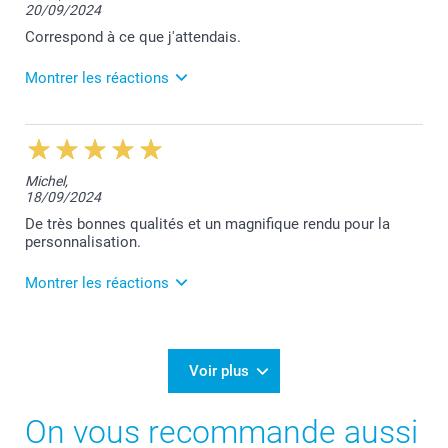
20/09/2024
Nous sommes très heureux de vous savoir satisfaite
de nos services.
Correspond à ce que j'attendais.
Merci et belle journée!
Montrer les réactions
Bien à vous,
Lucie@smartphoto
23/09/2024
11:42
Bonjour,
Michel,
18/09/2024
Nous sommes ravis de vous savoir satisfait de nos
services.
De très bonnes qualités et un magnifique rendu pour la
personnalisation.
Merci et belle journée!
Montrer les réactions
Bien à vous,
Lucie@smartphoto
20/09/2024
10:11
Bonjour Michel,
Voir plus
Nous sommes ravis de vous savoir satisfait de nos
On vous recommande aussi
services.