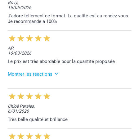
Bovy,
16/05/2026
J'adore tellement ce format. La qualité est au rendez-vous.
Je recommande a 100%
AP,
16/03/2026
Le prix est très abordable pour la quantité proposée
Montrer les réactions
17/03/2026
09:02
Bonjour Alice,
Chloé Perales,
6/01/2026
Je vous remercie pour votre belle évaluation.
Cela fait très plaisir!
Très belle qualité et brillance
Bonne journée,
Lucie@smartphoto