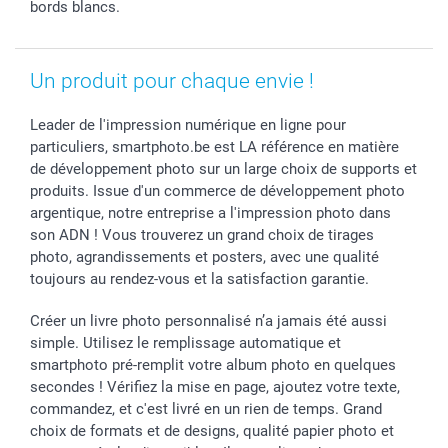
Saint-Valentin
Gestion des cookies
Grandes Quantités
bords blancs.
Vacances
Tarifs
Statut de ma commande
Investisseurs
Un produit pour chaque envie !
Droit de rétractation
Leader de l'impression numérique en ligne pour
particuliers, smartphoto.be est LA référence en matière
de développement photo sur un large choix de supports et
produits. Issue d'un commerce de développement photo
argentique, notre entreprise a l'impression photo dans
son ADN ! Vous trouverez un grand choix de tirages
photo, agrandissements et posters, avec une qualité
toujours au rendez-vous et la satisfaction garantie.
Créer un livre photo personnalisé n’a jamais été aussi
simple. Utilisez le remplissage automatique et
smartphoto pré-remplit votre album photo en quelques
secondes ! Vérifiez la mise en page, ajoutez votre texte,
commandez, et c'est livré en un rien de temps. Grand
choix de formats et de designs, qualité papier photo et