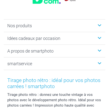
Nos produits
Faire-part & Cartes
Idées cadeaux par occasion
Cadeaux photo
Livre photo
Noël
A propos de smartphoto
Tirage photo & agrandissement
Anniversaire
Photo sur toile, Poster & Pêle-mêle
Mariage
Qui sommes-nous ?
smartservice
MyNameBook
Fin d'études
Durabilité
Coques smartphone
Fête des Mères
Plan du site
Contact
Stickers & Etiquettes
Naissance & baptême
Conditions
smartgarantie
Tirage photo rétro : idéal pour vos photos
Cadres photo, accessoires déco & bonbons
Fête des Pères
Droit de rétraction
smartbonus
carrées ! smartphoto
Calendrier photos & Agendas photo
Toussaint
Plaintes
smartfriends
Tirage photo rétro : donnez une touche vintage à vos
Dénicheur d'idées cadeau
Rentrée des classes
Conditions générales
Modes de paiement
photos avec le développement photo rétro. Idéal pour vos
Communion
Vie privée
Modes de livraison
photos carrées ! Impression photo haute qualité avec