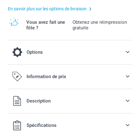
En savoir plus sur les options de livraison
Vous avez fait une
Obtenez une réimpression
fôte ?
gratuite
Options
Effets de couleur
Information de prix
Offert
Tous les prix sont en EURO (€), TVA incluse et hors frais de
Description
port.
Noir & Blanc
Sepia
Spécifications