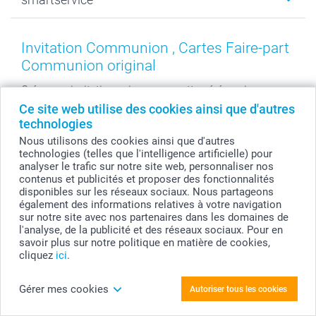
MyNameBook
Fin d'études
Durabilité
Coques smartphone
Fête des Mères
Plan du site
Contact
Stickers & Etiquettes
Naissance & baptême
Conditions
smartgarantie
Invitation Communion , Cartes Faire-part
Cadres photo, accessoires déco & bonbons
Fête des Pères
Droit de rétraction
smartbonus
Communion original
Calendrier photos & Agendas photo
Toussaint
Plaintes
smartfriends
Créez une invitation unique pour cette cérémonie
Dénicheur d'idées cadeau
Rentrée des classes
Conditions générales
Modes de paiement
importante dans la vie de votre enfant. Notre vaste
Ce site web utilise des cookies ainsi que d'autres
Communion
Vie privée
Modes de livraison
collection de cartes de communion vous aide à
technologies
Saint-Valentin
Gestion des cookies
Grandes Quantités
accompagner ce moment spécial avec style. Choisissez
Nous utilisons des cookies ainsi que d'autres
Vacances
Tarifs
Statut de ma commande
un design qui reflète parfaitement la personnalité de votre
technologies (telles que l'intelligence artificielle) pour
analyser le trafic sur notre site web, personnaliser nos
enfant et ajoutez les détails qui précisent l'heure et le
Investisseurs
contenus et publicités et proposer des fonctionnalités
lieu. Chaque carte devient ainsi bien plus qu'une simple
Droit de rétractation
disponibles sur les réseaux sociaux. Nous partageons
invitation, un support qui donne à l'évènement toute son
également des informations relatives à votre navigation
importance symbolique, et qui gardera vivant le souvenir
sur notre site avec nos partenaires dans les domaines de
de cette journée exceptionnelle pour les années à venir.
l'analyse, de la publicité et des réseaux sociaux. Pour en
savoir plus sur notre politique en matière de cookies,
cliquez
ici
.
Un produit pour chaque envie !
Gérer mes cookies
Autoriser tous les cookies
Leader de l'impression numérique en ligne pour