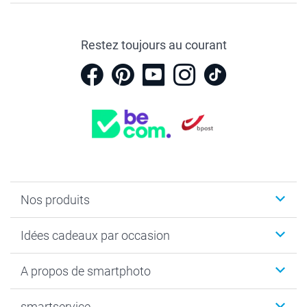
Restez toujours au courant
Nos produits
Faire-part & Cartes
Idées cadeaux par occasion
Cadeaux photo
Livre photo
Noël
A propos de smartphoto
Tirage photo & agrandissement
Anniversaire
Photo sur toile, Poster & Pêle-mêle
Mariage
Qui sommes-nous ?
smartservice