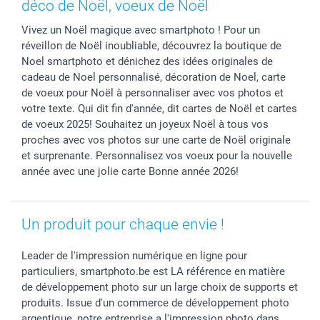
Cadres photo, accessoires déco & bonbons
Fête des Pères
Droit de rétraction
smartbonus
déco de Noël, voeux de Noël
Calendrier photos & Agendas photo
Toussaint
Plaintes
smartfriends
Vivez un Noël magique avec smartphoto ! Pour un
Dénicheur d'idées cadeau
Rentrée des classes
Conditions générales
Modes de paiement
réveillon de Noël inoubliable, découvrez la boutique de
Communion
Vie privée
Modes de livraison
Noel smartphoto et dénichez des idées originales de
Saint-Valentin
Gestion des cookies
Grandes Quantités
cadeau de Noel personnalisé, décoration de Noel, carte
Vacances
Tarifs
Statut de ma commande
de voeux pour Noël à personnaliser avec vos photos et
votre texte. Qui dit fin d'année, dit cartes de Noël et cartes
Investisseurs
de voeux 2025! Souhaitez un joyeux Noël à tous vos
Droit de rétractation
proches avec vos photos sur une carte de Noël originale
et surprenante. Personnalisez vos voeux pour la nouvelle
année avec une jolie carte Bonne année 2026!
Un produit pour chaque envie !
Leader de l'impression numérique en ligne pour
particuliers, smartphoto.be est LA référence en matière
de développement photo sur un large choix de supports et
produits. Issue d'un commerce de développement photo
argentique, notre entreprise a l'impression photo dans