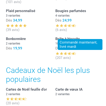
(101 avis)
Plaid personnalisé
Bougies parfumées
3 variantes
4 variantes
Dès
34,99
Dès
24,99
(39 avis)
(6 avis)
Bonbonnière
Boîte à biscuits
Commandé maintenant,
2 variantes
10 variantes
livré mardi
Dès
19,99
Dès
22,99
(207 avis)
Cadeaux de Noël les plus
populaires
Cartes de Noël feuille d'or
Carte de vœux IA
2 variantes
2 variantes
(20 avis)