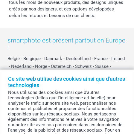
tous les mois de nouveaux produits, des designs uniques
créés par nos designers, et des options développées
selon les retours et besoins de nos clients.
smartphoto est présent partout en Europe
:
België
-
Belgique
-
Danmark
-
Deutschland
-
France
-
Ireland
-
Nederland
-
Norge
-
Österreich
-
Schweiz
-
Suisse
-
Switzerland
-
Suomi
-
Sverige
-
United Kingdom
-
Ce site web utilise des cookies ainsi que d'autres
Other Countries
technologies
Nous utilisons des cookies ainsi que d'autres
technologies (telles que l'intelligence artificielle) pour
Tous les prix sont en EURO (€), TVA incluse et hors frais de port.
analyser le trafic sur notre site web, personnaliser nos
contenus et publicités et proposer des fonctionnalités
disponibles sur les réseaux sociaux. Nous partageons
également des informations relatives à votre navigation
sur notre site avec nos partenaires dans les domaines de
© smartphoto group. Tous droits réservés
smartphoto group SA.
l'analyse, de la publicité et des réseaux sociaux. Pour en
Siège social : Kwatrechtsteenweg 160, 9230 Wetteren, Belgique