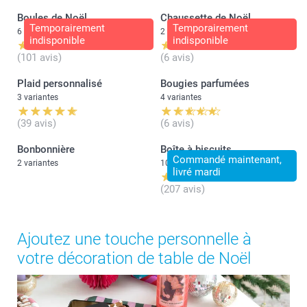
Boules de Noël
Chaussette de Noël
Temporairement
Temporairement
6 variantes
2 variantes
indisponible
indisponible
(101 avis)
(6 avis)
Plaid personnalisé
Bougies parfumées
3 variantes
4 variantes
(39 avis)
(6 avis)
Bonbonnière
Boîte à biscuits
Commandé maintenant,
2 variantes
10 variantes
livré mardi
(207 avis)
Ajoutez une touche personnelle à
votre décoration de table de Noël