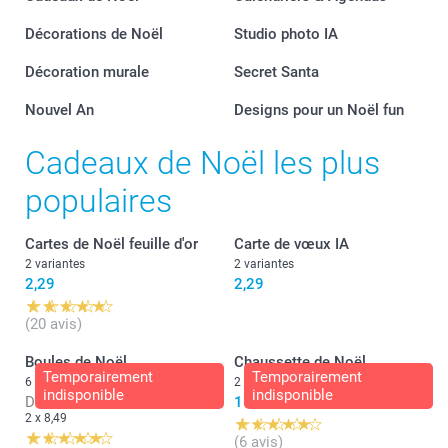
Décorations de Noël
Studio photo IA
Décoration murale
Secret Santa
Nouvel An
Designs pour un Noël fun
Cadeaux de Noël les plus
populaires
Cartes de Noël feuille d'or
Carte de vœux IA
2 variantes
2 variantes
2,29
2,29
(20 avis)
Boules de Noël
Chaussette de Noël
Temporairement
Temporairement
6 variantes
2 variantes
indisponible
indisponible
Dès
16,98
16,99
2 x 8,49
(6 avis)