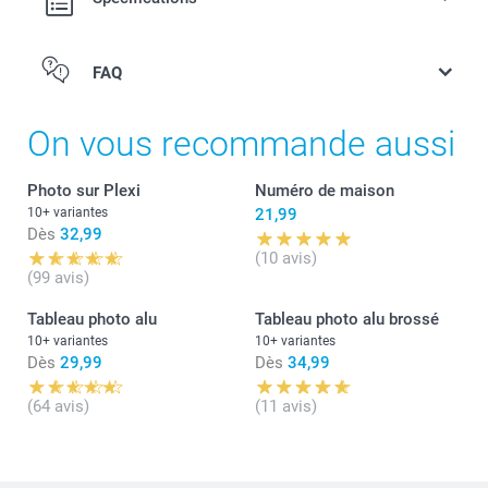
FAQ
Photo sur Plexi
On vous recommande aussi
Plaque de maison
Photo Forex
Photo sur Plexi
Numéro de maison
Photo sur Aluminium
10+ variantes
21,99
Dès
32,99
(10 avis)
(99 avis)
Tableau photo alu
Tableau photo alu brossé
10+ variantes
10+ variantes
Dès
29,99
Dès
34,99
(64 avis)
(11 avis)