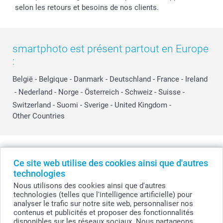
selon les retours et besoins de nos clients.
smartphoto est présent partout en Europe
:
België
-
Belgique
-
Danmark
-
Deutschland
-
France
-
Ireland
-
Nederland
-
Norge
-
Österreich
-
Schweiz
-
Suisse
-
Switzerland
-
Suomi
-
Sverige
-
United Kingdom
-
Other Countries
Tous les prix sont en EURO (€), TVA incluse et hors frais de port.
Ce site web utilise des cookies ainsi que d'autres
technologies
Nous utilisons des cookies ainsi que d'autres
© smartphoto group. Tous droits réservés
technologies (telles que l'intelligence artificielle) pour
smartphoto group SA.
Siège social : Kwatrechtsteenweg 160, 9230 Wetteren, Belgique
analyser le trafic sur notre site web, personnaliser nos
Numéro de TVA BE 0405.706.755
contenus et publicités et proposer des fonctionnalités
Numéro d'entreprise 0405.706.755.
disponibles sur les réseaux sociaux. Nous partageons
Coordonnées bancaires: IBAN BE71 2850 2711 5569 - BIC: GEBABEBB