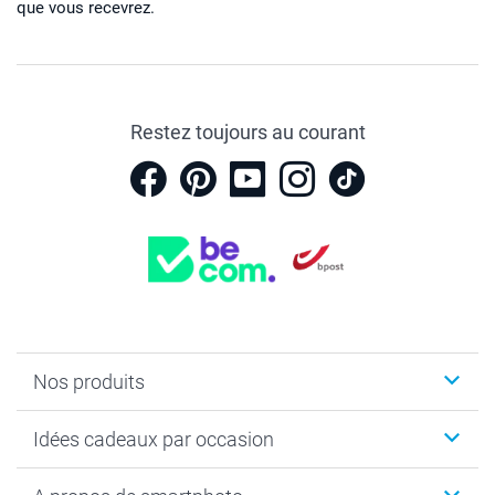
que vous recevrez.
Restez toujours au courant
Nos produits
Faire-part & Cartes
Idées cadeaux par occasion
Cadeaux photo
Livre photo
Noël