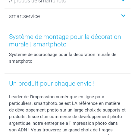
A propos de smartphoto
Tirage photo & agrandissement
Anniversaire
Photo sur toile, Poster & Pêle-mêle
Mariage
Qui sommes-nous ?
smartservice
MyNameBook
Fin d'études
Durabilité
Coques smartphone
Fête des Mères
Plan du site
Contact
Stickers & Etiquettes
Naissance & baptême
Conditions
smartgarantie
Système de montage pour la décoration
Cadres photo, accessoires déco & bonbons
Fête des Pères
Droit de rétraction
smartbonus
murale | smartphoto
Calendrier photos & Agendas photo
Toussaint
Plaintes
smartfriends
Système de accrochage pour la décoration murale de
Dénicheur d'idées cadeau
Rentrée des classes
Conditions générales
Modes de paiement
smartphoto
Communion
Vie privée
Modes de livraison
Saint-Valentin
Gestion des cookies
Grandes Quantités
Vacances
Tarifs
Statut de ma commande
Un produit pour chaque envie !
Investisseurs
Droit de rétractation
Leader de l'impression numérique en ligne pour
particuliers, smartphoto.be est LA référence en matière
de développement photo sur un large choix de supports et
produits. Issue d'un commerce de développement photo
argentique, notre entreprise a l'impression photo dans
son ADN ! Vous trouverez un grand choix de tirages