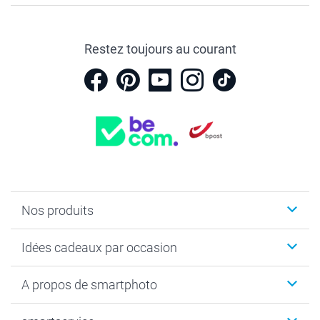
Restez toujours au courant
Nos produits
Faire-part & Cartes
Idées cadeaux par occasion
Cadeaux photo
Livre photo
Noël
A propos de smartphoto
Tirage photo & agrandissement
Anniversaire
Photo sur toile, Poster & Pêle-mêle
Mariage
Qui sommes-nous ?