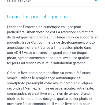
smartservice
MyNameBook
Fin d'études
Durabilité
Coques smartphone
Fête des Mères
Plan du site
Contact
Stickers & Etiquettes
Naissance & baptême
Conditions
smartgarantie
Un produit pour chaque envie !
Cadres photo, accessoires déco & bonbons
Fête des Pères
Droit de rétraction
smartbonus
Calendrier photos & Agendas photo
Toussaint
Plaintes
smartfriends
Leader de l'impression numérique en ligne pour
particuliers, smartphoto.be est LA référence en matière
Dénicheur d'idées cadeau
Rentrée des classes
Conditions générales
Modes de paiement
de développement photo sur un large choix de supports et
Communion
Vie privée
Modes de livraison
produits. Issue d'un commerce de développement photo
Saint-Valentin
Gestion des cookies
Grandes Quantités
argentique, notre entreprise a l'impression photo dans
Vacances
Tarifs
Statut de ma commande
son ADN ! Vous trouverez un grand choix de tirages
Investisseurs
photo, agrandissements et posters, avec une qualité
toujours au rendez-vous et la satisfaction garantie.
Droit de rétractation
Créer un livre photo personnalisé n’a jamais été aussi
simple. Utilisez le remplissage automatique et
smartphoto pré-remplit votre album photo en quelques
secondes ! Vérifiez la mise en page, ajoutez votre texte,
commandez, et c'est livré en un rien de temps. Grand
choix de formats et de designs, qualité papier photo et
ouverture à plat disponibles. Il y a un livre photo pour