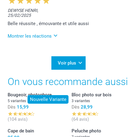
Je vous remercie pour votre belle évaluation,
DEWYSE HENRI,
Aurélie.
25/02/2025
J'espère que votre cadeau fera son effet.
Bien à vous,
Belle réussite , émouvante et utile aussi
Lucie@smartphoto
Montrer les réactions
11/03/2025
11:21
Merci pour votre super commentaire Henry. Votre
Voir plus
satisfaction reste notre plus belle récompense.
Nous restons à votre service,
On vous recommande aussi
Laila@Smartphoto
Bougeoir, photophore
Bloc photo sur bois
Nouvelle Variante
5 variantes
3 variantes
Dès
15,99
Dès
28,99
(104 avis)
(64 avis)
Cape de bain
Peluche photo
7 variantes