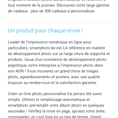
Saint-Valentin
Gestion des cookies
Grandes Quantités
tout moment de la journée. Découvrez notre large gamme
Vacances
Tarifs
Statut de ma commande
de cadeaux : plus de 500 cadeaux à personnaliser.
Investisseurs
Droit de rétractation
Un produit pour chaque envie !
Leader de l'impression numérique en ligne pour
particuliers, smartphoto.be est LA référence en matière
de développement photo sur un large choix de supports et
produits. Issue d'un commerce de développement photo
argentique, notre entreprise a l'impression photo dans
son ADN ! Vous trouverez un grand choix de tirages
photo, agrandissements et posters, avec une qualité
toujours au rendez-vous et la satisfaction garantie.
Créer un livre photo personnalisé n’a jamais été aussi
simple. Utilisez le remplissage automatique et
smartphoto pré-remplit votre album photo en quelques
secondes ! Vérifiez la mise en page, ajoutez votre texte,
commandez, et c'est livré en un rien de temps. Grand