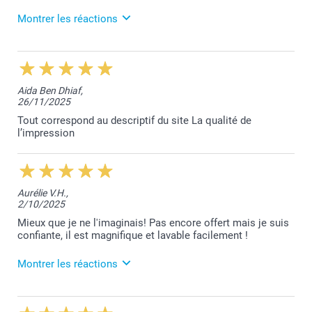
Montrer les réactions
5/03/2026
13:27
Nous vous remercions sincèrement pour votre
Aida Ben Dhiaf,
retour d'éxpérience et sommes heureux que votre
26/11/2025
produit ait répondu à vos attentes Anne.
Toujours à votre service,
Tout correspond au descriptif du site La qualité de
Laila@Smartphoto
l’impression
Aurélie V.H.,
2/10/2025
Mieux que je ne l'imaginais! Pas encore offert mais je suis
confiante, il est magnifique et lavable facilement !
Montrer les réactions
9/10/2025
10:53