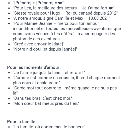
"[Prénom] + [Prénom] = ❤️"
"Pour Léa, la meilleure des sœurs – Je t’aime fort ❤️"
"Sieste royale pour Hugo – Roi du canapé depuis 2012"
"À notre amour, signé Camille et Max – 10.08.2021"
"Pour Mamie Jeanne – merci pour ton amour
inconditionnel et toutes les merveilleuses aventures que
nous avons vécues à tes côtés." - à accompagner des
photos de ces aventures
"Créé avec amour le [date]"
"Notre nid douillet depuis [année]"
Pour les moments d'amour :
"Je t'aime jusqu'à la lune... et retour !"
"L'amour est comme un coussin, il rend chaque moment
plus doux et chaleureux."
"Garde-moi tout contre toi, même quand je ne suis pas
là"
"Dans tes bras, c’est chez moi."
"Mon cœur bat mieux près du tien."
Pour la famille :
"La famille, où commence le bonheur"