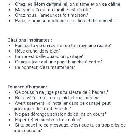
"Chez les [Nom de famille], on s'aime et on se câline"
"Maison = là où ma famille est réunie."
"Chez nous, l’amour est fait maison."
"Papa, fournisseur officiel de câlins et de conseils."
Citations inspirantes :
"Fais de ta vie un rêve, et de ton rêve une réalité"
"Rêve grand, dors bien."
"La vie est belle quand on partage"
"Chaque jour est une page blanche à écrire."
"Le bonheur, c’est maintenant."
Touches d'humour :
"Ce coussin ne juge pas ta sieste de 3 heures."
"Réservé à : moi, mon plaid, et mes séries."
"Avertissement : s'installer dans ce canapé peut
provoquer des ronflements."
"Ne pas déranger, session de câlins en cours"
"Expert(e) en siestes et en câlins"
"Si tu peux lire ce message, c’est que tu es trop près de
mon coussin."