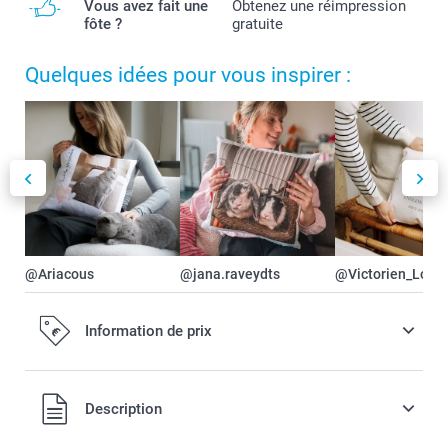
Vous avez fait une
Obtenez une réimpression
fôte ?
gratuite
Quelques idées pour vous inspirer :
@Ariacous
@jana.raveydts
@Victorien_Lorie
Information de prix
Tous les prix sont en EURO (€), TVA incluse et hors frais de
Description
port.