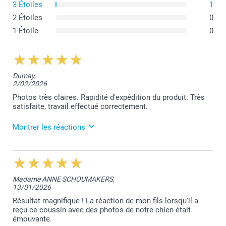
3 Étoiles
1
2 Étoiles
0
1 Étoile
0
Dumay,
2/02/2026
Photos très claires. Rapidité d'expédition du produit. Très
satisfaite, travail effectué correctement.
Montrer les réactions
3/03/2026
13:22
Votre commentaire nous fait très plaisir, merci
Madame ANNE SCHOUMAKERS,
beaucoup Angélique. Nous sommes enchantés que
13/01/2026
notre travail réponde à vos attentes.
À votre service,
Résultat magnifique ! La réaction de mon fils lorsqu'il a
Laila@Smartphoto
reçu ce coussin avec des photos de notre chien était
émouvante.