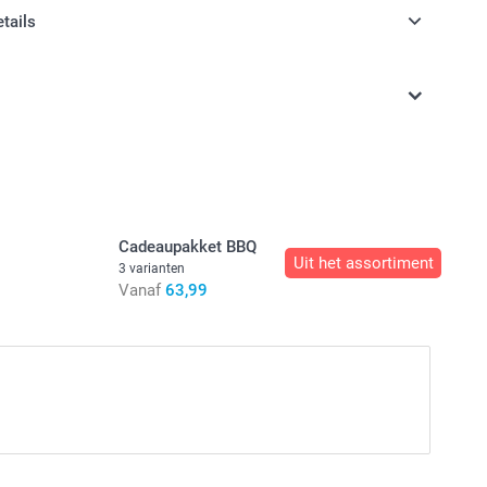
etails
jn in EURO (€) inclusief BTW en exclusief verzendkosten.
Cadeaupakket BBQ
Uit het assortiment
3 varianten
Vanaf
63,99