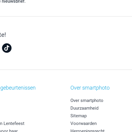
e nieuwsbrief.
te!
 gebeurtenissen
Over smartphoto
Over smartphoto
Duurzaamheid
Sitemap
n Lentefeest
Voorwaarden
oor haar
Herroepingsrecht