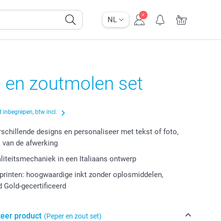
NL
 en zoutmolen set
 inbegrepen, btw incl.
erschillende designs en personaliseer met tekst of foto,
k van de afwerking
aliteitsmechaniek in een Italiaans ontwerp
rinten: hoogwaardige inkt zonder oplosmiddelen,
 Gold-gecertificeerd
teer product
(Peper en zout set)