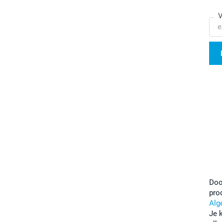
V
Doo
pro
Alg
Je 