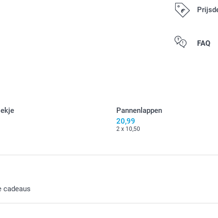
Prijsd
Alle prijzen zi
FAQ
ekje
Pannenlappen
20,99
2 x 10,50
de cadeaus