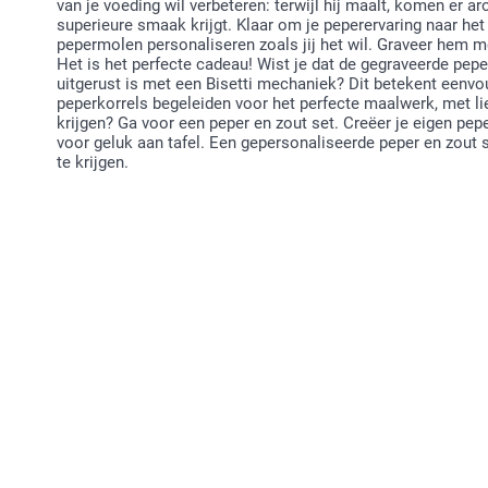
van je voeding wil verbeteren: terwijl hij maalt, komen er a
superieure smaak krijgt. Klaar om je peperervaring naar het 
pepermolen personaliseren zoals jij het wil. Graveer hem m
Het is het perfecte cadeau! Wist je dat de gegraveerde pep
uitgerust is met een Bisetti mechaniek? Dit betekent eenvou
peperkorrels begeleiden voor het perfecte maalwerk, met lief
krijgen? Ga voor een peper en zout set. Creëer je eigen p
voor geluk aan tafel. Een gepersonaliseerde peper en zout 
te krijgen.