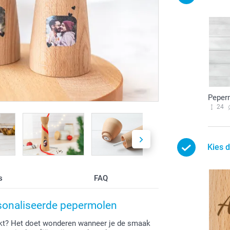
Peper
24
Kies 
s
FAQ
sonaliseerde pepermolen
aakt? Het doet wonderen wanneer je de smaak