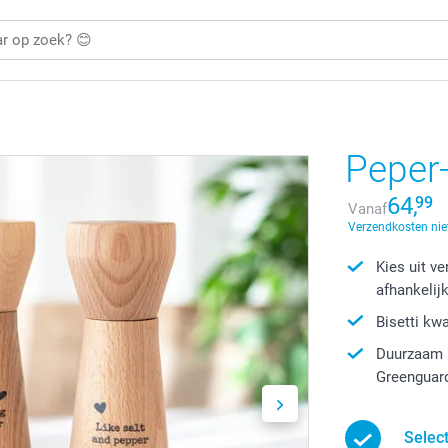
Peper-
64,
99
Vanaf
Verzendkosten niet
Kies uit v
afhankelij
Bisetti kw
Duurzaam p
Greenguard
Selec