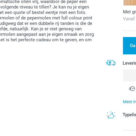
romatische oliën vrij, waardoor de peper een
volgende niveau te tillen? Je kan nu je eigen
Met gr
et een quote of bestel eentje met een foto.
ermolen of de pepermolen met full colour print
Vanaf
digweg dat er een dubbele rij tanden is die de
de, natuurlijk. Kan je er niet genoeg van
epermolen aangepast aan je eigen smaak en zorg
set is het perfecte cadeau om te geven, en om
Ga
Leveri
Meer i
Typef