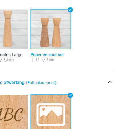
molen Large
Peper en zout set
6,4 cm
18
6 cm
de afwerking
(Full colour print)