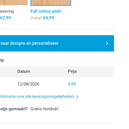
avering
Full colour print
62,99
Vanaf
64,99
 naar designs en personaliseer
ng
Datum
Prijs
12/08/2026
4,99
nformatie over alle leveringsmogelijkheden
outje gemaakt?
Gratis herdruk!