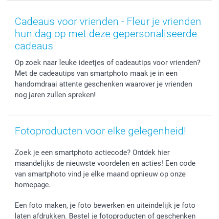
Smartphone cases
Geschenken voor haar
Sitemap
Contacteer ons
Stickers en Etiketten
Geschenken voor hem
Voorwaarden
smartgarantie
Cadeaus voor vrienden - Fleur je vrienden
Fotokaders, Decoratie en Snoepjes
Afstuderen
Herroepingsrecht
smartbonus
hun dag op met deze gepersonaliseerde
Fotokalenders & Fotoagenda's
Moederdag
Klachtenregeling
Betalingsmogelijkheden
cadeaus
Vaderdag
Wettelijke garantie
Grote bestellingen
Op zoek naar leuke ideetjes of cadeautips voor vrienden?
Verjaardag
Privacybeleid
Levering
Met de cadeautips van smartphoto maak je in een
Geboorte
Cookiebeleid
Mijn orderstatus
handomdraai attente geschenken waarover je vrienden
Prijslijst
smartfriends
nog jaren zullen spreken!
Jobs & Stages
Investor Relations
Fotoproducten voor elke gelegenheid!
Zoek je een smartphoto actiecode? Ontdek hier
maandelijks de nieuwste voordelen en acties! Een code
van smartphoto vind je elke maand opnieuw op onze
homepage.
Een foto maken, je foto bewerken en uiteindelijk je foto
laten afdrukken. Bestel je fotoproducten of geschenken