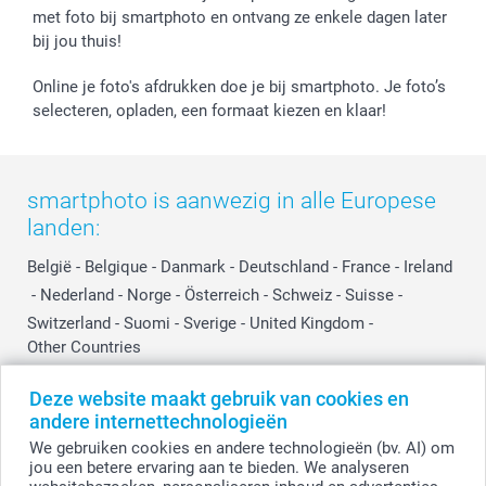
met foto bij smartphoto en ontvang ze enkele dagen later
bij jou thuis!
Online je foto's afdrukken doe je bij smartphoto. Je foto’s
selecteren, opladen, een formaat kiezen en klaar!
smartphoto is aanwezig in alle Europese
landen:
België
-
Belgique
-
Danmark
-
Deutschland
-
France
-
Ireland
-
Nederland
-
Norge
-
Österreich
-
Schweiz
-
Suisse
-
Switzerland
-
Suomi
-
Sverige
-
United Kingdom
-
Other Countries
Deze website maakt gebruik van cookies en
andere internettechnologieën
Alle prijzen zijn in EURO (€) inclusief BTW en exclusief verzendkosten.
We gebruiken cookies en andere technologieën (bv. AI) om
jou een betere ervaring aan te bieden. We analyseren