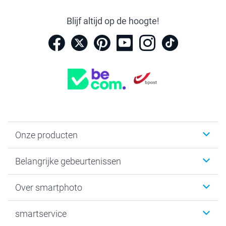
Blijf altijd op de hoogte!
Onze producten
Kaartjes
Belangrijke gebeurtenissen
Fotogeschenken
Fotoboeken
Kerst
Over smartphoto
Fotoprints, Fotoposter & Fotoalbum met fotoprints
Baby
Canvas & Wanddecoratie
Huwelijk
Over smartphoto
smartservice
MyNameBook
Communie- en Lentefeest
Duurzaamheid