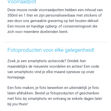
Voorraadpot
Fotokaders, Decoratie en Snoepjes
Afstuderen
Herroepingsrecht
smartbonus
Deze mooie ronde voorraadpotten hebben een inhoud van
Fotokalenders & Fotoagenda's
Moederdag
Klachtenregeling
Betalingsmogelijkheden
350ml en 1 liter en zijn personaliseerbaar met stickers of
Vaderdag
Wettelijke garantie
Grote bestellingen
een door ons gemaakte gravering op het houten deksel.
Verjaardag
Privacybeleid
Levering
Een mooie en handige opberg- of conserveringsset die
Geboorte
Cookiebeleid
Mijn orderstatus
zich voor meerdere doeleinden leent.
Prijslijst
smartfriends
Jobs & Stages
Fotoproducten voor elke gelegenheid!
Investor Relations
Zoek je een smartphoto actiecode? Ontdek hier
maandelijks de nieuwste voordelen en acties! Een code
van smartphoto vind je elke maand opnieuw op onze
homepage.
Een foto maken, je foto bewerken en uiteindelijk je foto
laten afdrukken. Bestel je fotoproducten of geschenken
met foto bij smartphoto en ontvang ze enkele dagen later
bij jou thuis!