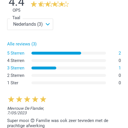
4.4
Afmetingen kleine pot:
OP
5
Taal
Afmetingen grote pot:
Alle reviews (3)
5 Sterren
2
4 Sterren
0
3 Sterren
1
2 Sterren
0
1 Ster
0
Mevrouw De Flander,
7/05/2023
Super mooi 😍 Familie was ook zeer tevreden met de
prachtige afwerking