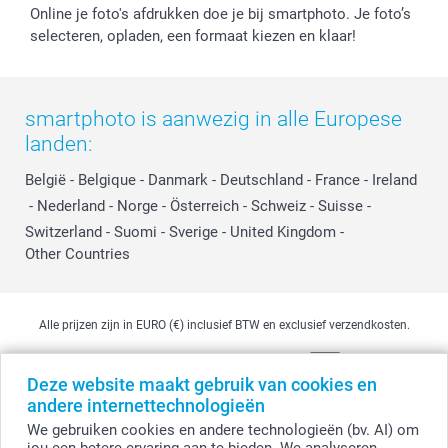
Online je foto's afdrukken doe je bij smartphoto. Je foto’s
selecteren, opladen, een formaat kiezen en klaar!
smartphoto is aanwezig in alle Europese
landen:
België
-
Belgique
-
Danmark
-
Deutschland
-
France
-
Ireland
-
Nederland
-
Norge
-
Österreich
-
Schweiz
-
Suisse
-
Switzerland
-
Suomi
-
Sverige
-
United Kingdom
-
Other Countries
Alle prijzen zijn in EURO (€) inclusief BTW en exclusief verzendkosten.
Deze website maakt gebruik van cookies en
© smartphoto group. Alle rechten voorbehouden
andere internettechnologieën
smartphoto group NV.
Kwatrechtsteenweg 160, 9230 Wetteren, België
We gebruiken cookies en andere technologieën (bv. AI) om
BTW-nummer BE 0405.706.755