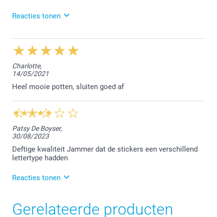
Reacties tonen
19/05/2023
14:00
Beste,
Charlotte,
14/05/2021
Zo leuk om te horen dat jij en je familie zeer
tevreden zijn met de prachtige afwerking van onze
Heel mooie potten, sluiten goed af
doosjes. We vonden het fijn jouw bestelling te
mogen afwerken.
Hartelijke groet!
Nathalie @smartphoto
Patsy De Boyser,
30/08/2023
Deftige kwaliteit Jammer dat de stickers een verschillend
lettertype hadden
Reacties tonen
1/09/2023
Gerelateerde producten
13:49