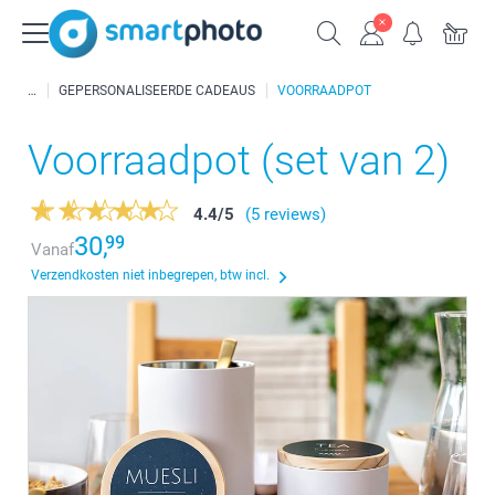
GEPERSONALISEERDE CADEAUS
VOORRAADPOT
Voorraadpot (set van 2)
4.4
/
5
(5 reviews)
30,
99
Vanaf
Verzendkosten niet inbegrepen, btw incl.