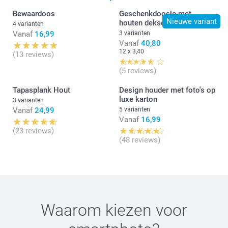
Beste Patsy,
Bewaardoos
Geschenkdoosje met
Bedankt voor jouw review. Ik ben jouw creatie
Nieuwe variant
houten deksel
4 varianten
onmiddellijk gaan nakijken en zie dat je zelf een
Vanaf
16,99
3 varianten
ontwerp gemaakt hebt met verschillende lettertypes.
Vanaf
40,80
Je kan ook altijd een vaste lay-out kiezen op onze
12 x 3,40
(13 reviews)
site en dan zelf de lettertypes aanpassen. Ik stuur
jou ook nog persoonlijk een mail met meer uitleg.
(5 reviews)
Hartelijke groet!
Tapasplank Hout
Design houder met foto's op
Nathalie @smartphoto
luxe karton
3 varianten
Vanaf
24,99
5 varianten
Vanaf
16,99
(23 reviews)
(48 reviews)
Waarom kiezen voor