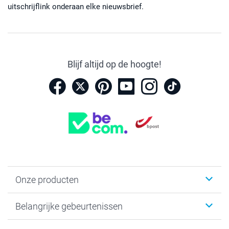
uitschrijflink onderaan elke nieuwsbrief.
Blijf altijd op de hoogte!
Onze producten
Kaartjes
Belangrijke gebeurtenissen
Fotogeschenken
Fotoboeken
Kerst