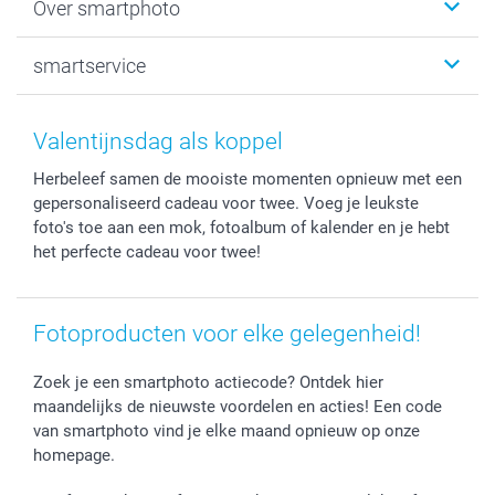
Over smartphoto
Fotoprints, Fotoposter & Fotoalbum met fotoprints
Baby
Canvas & Wanddecoratie
Huwelijk
Over smartphoto
smartservice
MyNameBook
Communie- en Lentefeest
Duurzaamheid
Smartphone cases
Geschenken voor haar
Sitemap
Contacteer ons
Stickers en Etiketten
Geschenken voor hem
Voorwaarden
smartgarantie
Valentijnsdag als koppel
Fotokaders, Decoratie en Snoepjes
Afstuderen
Herroepingsrecht
smartbonus
Herbeleef samen de mooiste momenten opnieuw met een
Fotokalenders & Fotoagenda's
Moederdag
Klachtenregeling
Betalingsmogelijkheden
gepersonaliseerd cadeau voor twee. Voeg je leukste
Vaderdag
Wettelijke garantie
Grote bestellingen
foto's toe aan een mok, fotoalbum of kalender en je hebt
Verjaardag
Privacybeleid
Levering
het perfecte cadeau voor twee!
Geboorte
Cookiebeleid
Mijn orderstatus
Prijslijst
smartfriends
Fotoproducten voor elke gelegenheid!
Jobs & Stages
Investor Relations
Zoek je een smartphoto actiecode? Ontdek hier
maandelijks de nieuwste voordelen en acties! Een code
van smartphoto vind je elke maand opnieuw op onze
homepage.