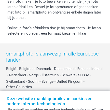
Een foto maken, je foto bewerken en uiteindelijk je foto
laten afdrukken. Bestel je fotoproducten of geschenken
met foto bij smartphoto en ontvang ze enkele dagen later
bij jou thuis!
Online je foto's afdrukken doe je bij smartphoto. Je foto’s
selecteren, opladen, een formaat kiezen en klaar!
smartphoto is aanwezig in alle Europese
landen:
België
-
Belgique
-
Danmark
-
Deutschland
-
France
-
Ireland
-
Nederland
-
Norge
-
Österreich
-
Schweiz
-
Suisse
-
Switzerland
-
Suomi
-
Sverige
-
United Kingdom
-
Other Countries
Deze website maakt gebruik van cookies en
andere internettechnologieën
Alle prijzen zijn in EURO (€) inclusief BTW en exclusief verzendkosten.
We gebruiken cookies en andere technologieën (bv. AI) om