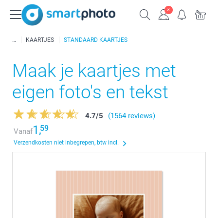
KAARTJES
STANDAARD KAARTJES
Maak je kaartjes met
eigen foto's en tekst
4.7
/
5
(1564 reviews)
1,
59
Vanaf
Verzendkosten niet inbegrepen, btw incl.