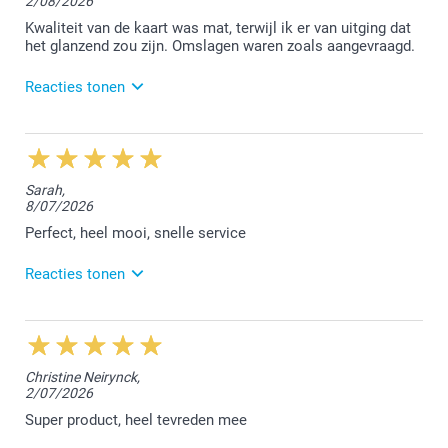
2/08/2026
Kwaliteit van de kaart was mat, terwijl ik er van uitging dat
het glanzend zou zijn. Omslagen waren zoals aangevraagd.
Reacties tonen
3/08/2026
14:47
Beste,
Sarah,
8/07/2026
Bedankt voor jouw review. Ik ben dit voor jou gaan
nakijken en zie dat je gekozen hebt voor de optie
Perfect, heel mooi, snelle service
"parelmoer". Dit is geen glanzende afwerking-zie
foto's op onze site. Als je vragen of opmerkingen
Reacties tonen
mag, mag je altijd contact opnemen met onze
klantendienst.
10/07/2026
Nog een prettige dag!
12:12
Nathalie @smartphoto
Beste Sarah,
Christine Neirynck,
2/07/2026
Wat fijn om te lezen dat je tevreden bent over de
bestelde kaarten. Bedankt voor jouw positieve
Super product, heel tevreden mee
feedback en tot een volgende keer!