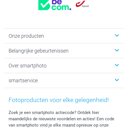
Onze producten
Kaartjes
Belangrijke gebeurtenissen
Fotogeschenken
Fotoboeken
Kerst
Over smartphoto
Fotoprints, Fotoposter & Fotoalbum met fotoprints
Baby
Canvas & Wanddecoratie
Huwelijk
Over smartphoto
smartservice
MyNameBook
Communie- en Lentefeest
Duurzaamheid
Smartphone cases
Geschenken voor haar
Sitemap
Contacteer ons
Stickers en Etiketten
Geschenken voor hem
Voorwaarden
smartgarantie
Fotoproducten voor elke gelegenheid!
Fotokaders, Decoratie en Snoepjes
Afstuderen
Herroepingsrecht
smartbonus
Fotokalenders & Fotoagenda's
Moederdag
Klachtenregeling
Betalingsmogelijkheden
Zoek je een smartphoto actiecode? Ontdek hier
maandelijks de nieuwste voordelen en acties! Een code
Vaderdag
Wettelijke garantie
Grote bestellingen
van smartphoto vind je elke maand opnieuw op onze
Verjaardag
Privacybeleid
Levering