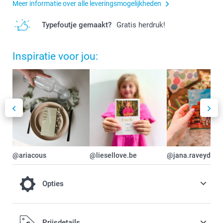
Meer informatie over alle leveringsmogelijkheden
Typefoutje gemaakt?
Gratis herdruk!
Inspiratie voor jou:
@ariacous
@liesellove.be
@jana.raveydts
Opties
Maak je kaartje nog mooier met stevig mat
Prijsdetails