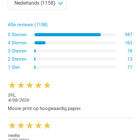
Wit (voorgeselecteerd)
50+
Vanaf
1,09
Donkerrood
Lavendel
Alle reviews (1158)
Eco-bruin
5 Sterren
947
Enveloppen van 160g
4 Sterren
163
3 Sterren
18
Stevig Wit
2 Sterren
13
Glinsterende enveloppen 120 g
1 Ster
17
Glinsterend Goud
Glinsterend Zilver
Glinsterend Wit
Glinsterend Blauw
SYL,
4/08/2026
Alle enveloppen hebben een puntklep
Mooie print op hoogwaardig papier.
neske,