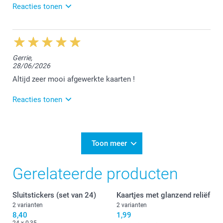
Reacties tonen
Nathalie @smartphoto
7/07/2026
11:07
Dag Christine,
Gerrie,
28/06/2026
Bedankt voor jouw mooie 5 sterren review, hier zijn
we heel erg blij mee :-) We vonden het fijn jouw
Altijd zeer mooi afgewerkte kaarten !
bestelling te mogen afwerken.
Reacties tonen
Hartelijke groet!
Nathalie @smartphoto
2/07/2026
11:26
Dag Mariane,
Toon meer
Bedankt voor de mooie reactie! Fijn dat je tevreden
Gerelateerde producten
bent met de fotokaarten.
Met vriendelijke groeten,
Sluitstickers (set van 24)
Kaartjes met glanzend reliëf
Lucie@smartphoto
2 varianten
2 varianten
8,40
1,99