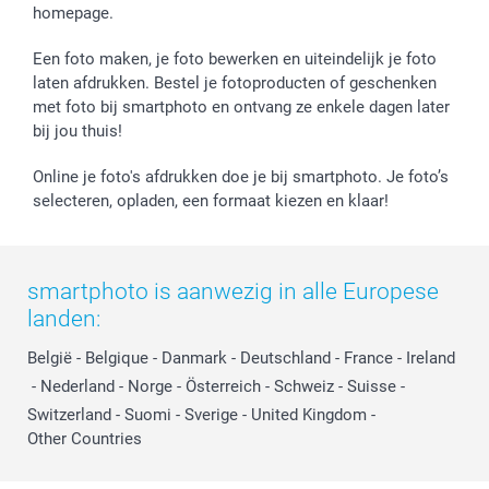
homepage.
Geboorte
Cookiebeleid
Mijn orderstatus
Prijslijst
smartfriends
Een foto maken, je foto bewerken en uiteindelijk je foto
Jobs & Stages
laten afdrukken. Bestel je fotoproducten of geschenken
met foto bij smartphoto en ontvang ze enkele dagen later
Investor Relations
bij jou thuis!
Online je foto's afdrukken doe je bij smartphoto. Je foto’s
selecteren, opladen, een formaat kiezen en klaar!
smartphoto is aanwezig in alle Europese
landen:
België
-
Belgique
-
Danmark
-
Deutschland
-
France
-
Ireland
-
Nederland
-
Norge
-
Österreich
-
Schweiz
-
Suisse
-
Switzerland
-
Suomi
-
Sverige
-
United Kingdom
-
Other Countries