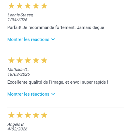
12:24
Nous sommes ravis de vous savoir satisfaite de vos
Leonie Stasse,
faire-part, Julie. Merci beaucoup!
1/04/2026
Bien à vous,
Parfait! Je recommande fortement. Jamais déçue
Lucie@smartphoto
Montrer les réactions
7/04/2026
12:58
Quel plaisir de vous lire, merci pour votre
Mathilde O.,
recommandation, Leonie.
18/03/2026
Belle journée!
Excellente qualité de l'image, et envoi super rapide !
Bien à vous,
Montrer les réactions
Lucie@smartphoto
19/03/2026
11:58
Bonjour Mathilde,
Angelo B,
4/02/2026
Nous sommes très heureux de vous savoir satisfaite