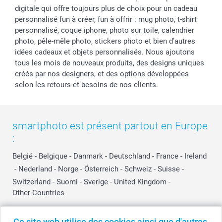
digitale qui offre toujours plus de choix pour un cadeau
personnalisé fun à créer, fun à offrir : mug photo, t-shirt
personnalisé, coque iphone, photo sur toile, calendrier
photo, pêle-mêle photo, stickers photo et bien d’autres
idées cadeaux et objets personnalisés. Nous ajoutons
tous les mois de nouveaux produits, des designs uniques
créés par nos designers, et des options développées
selon les retours et besoins de nos clients.
smartphoto est présent partout en Europe
:
België
-
Belgique
-
Danmark
-
Deutschland
-
France
-
Ireland
-
Nederland
-
Norge
-
Österreich
-
Schweiz
-
Suisse
-
Switzerland
-
Suomi
-
Sverige
-
United Kingdom
-
Other Countries
Ce site web utilise des cookies ainsi que d'autres