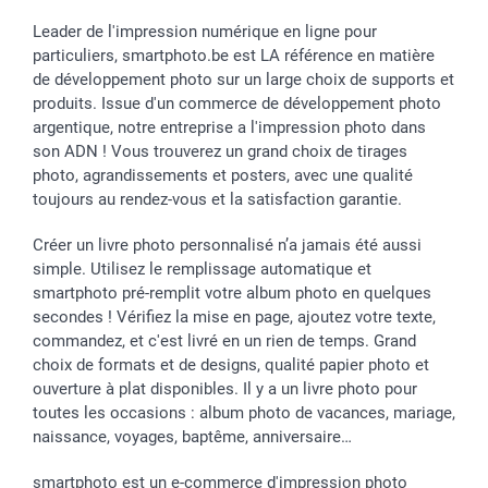
Cadres photo, accessoires déco & bonbons
Fête des Pères
Droit de rétraction
smartbonus
Calendrier photos & Agendas photo
Toussaint
Plaintes
smartfriends
Leader de l'impression numérique en ligne pour
particuliers, smartphoto.be est LA référence en matière
Dénicheur d'idées cadeau
Rentrée des classes
Conditions générales
Modes de paiement
de développement photo sur un large choix de supports et
Communion
Vie privée
Modes de livraison
produits. Issue d'un commerce de développement photo
Saint-Valentin
Gestion des cookies
Grandes Quantités
argentique, notre entreprise a l'impression photo dans
Vacances
Tarifs
Statut de ma commande
son ADN ! Vous trouverez un grand choix de tirages
Investisseurs
photo, agrandissements et posters, avec une qualité
toujours au rendez-vous et la satisfaction garantie.
Droit de rétractation
Créer un livre photo personnalisé n’a jamais été aussi
simple. Utilisez le remplissage automatique et
smartphoto pré-remplit votre album photo en quelques
secondes ! Vérifiez la mise en page, ajoutez votre texte,
commandez, et c'est livré en un rien de temps. Grand
choix de formats et de designs, qualité papier photo et
ouverture à plat disponibles. Il y a un livre photo pour
toutes les occasions : album photo de vacances, mariage,
naissance, voyages, baptême, anniversaire…
smartphoto est un e-commerce d'impression photo