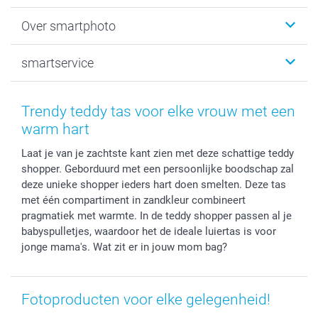
Fotoboeken
Kerst
Over smartphoto
Fotoprints, Fotoposter & Fotoalbum met fotoprints
Baby
Canvas & Wanddecoratie
Huwelijk
Over smartphoto
smartservice
MyNameBook
Communie- en Lentefeest
Duurzaamheid
Smartphone cases
Geschenken voor haar
Sitemap
Contacteer ons
Stickers en Etiketten
Geschenken voor hem
Voorwaarden
smartgarantie
Trendy teddy tas voor elke vrouw met een
Fotokaders, Decoratie en Snoepjes
Afstuderen
Herroepingsrecht
smartbonus
warm hart
Fotokalenders & Fotoagenda's
Moederdag
Klachtenregeling
Betalingsmogelijkheden
Laat je van je zachtste kant zien met deze schattige teddy
Vaderdag
Wettelijke garantie
Grote bestellingen
shopper. Geborduurd met een persoonlijke boodschap zal
Verjaardag
Privacybeleid
Levering
deze unieke shopper ieders hart doen smelten. Deze tas
Geboorte
Cookiebeleid
Mijn orderstatus
met één compartiment in zandkleur combineert
Prijslijst
smartfriends
pragmatiek met warmte. In de teddy shopper passen al je
babyspulletjes, waardoor het de ideale luiertas is voor
Jobs & Stages
jonge mama's. Wat zit er in jouw mom bag?
Investor Relations
Fotoproducten voor elke gelegenheid!