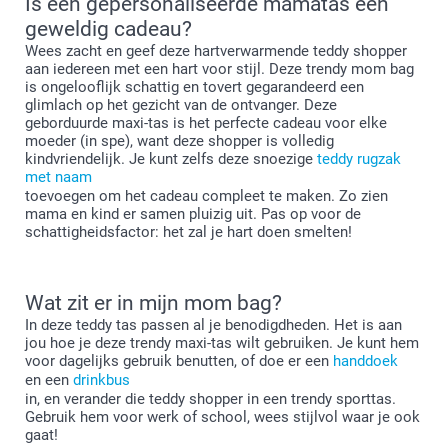
Is een gepersonaliseerde mamatas een
geweldig cadeau?
Wees zacht en geef deze hartverwarmende teddy shopper
aan iedereen met een hart voor stijl. Deze trendy mom bag
is ongelooflijk schattig en tovert gegarandeerd een
glimlach op het gezicht van de ontvanger. Deze
geborduurde maxi-tas is het perfecte cadeau voor elke
moeder (in spe), want deze shopper is volledig
kindvriendelijk. Je kunt zelfs deze snoezige
teddy rugzak
met naam
toevoegen om het cadeau compleet te maken. Zo zien
mama en kind er samen pluizig uit. Pas op voor de
schattigheidsfactor: het zal je hart doen smelten!
Wat zit er in mijn mom bag?
In deze teddy tas passen al je benodigdheden. Het is aan
jou hoe je deze trendy maxi-tas wilt gebruiken. Je kunt hem
voor dagelijks gebruik benutten, of doe er een
handdoek
en een
drinkbus
in, en verander die teddy shopper in een trendy sporttas.
Gebruik hem voor werk of school, wees stijlvol waar je ook
gaat!