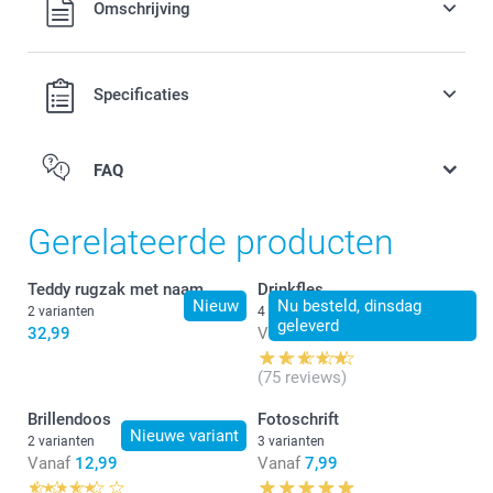
Omschrijving
verzendkosten.
Specificaties
FAQ
Gerelateerde producten
Teddy rugzak met naam
Drinkfles
Nieuw
Nu besteld, dinsdag
2 varianten
4 varianten
geleverd
32,99
Vanaf
24,99
(75 reviews)
Brillendoos
Fotoschrift
Nieuwe variant
2 varianten
3 varianten
Vanaf
12,99
Vanaf
7,99