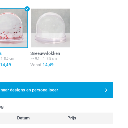
s
Sneeuwvlokken
8,5 cm
9,1
7,5 cm
14,49
Vanaf
14,49
 naar designs en personaliseer
ng
Datum
Prijs