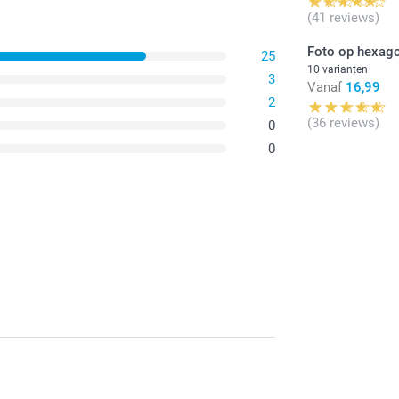
(41 reviews)
Foto op hexag
25
10 varianten
3
Vanaf
16,99
2
(36 reviews)
0
0