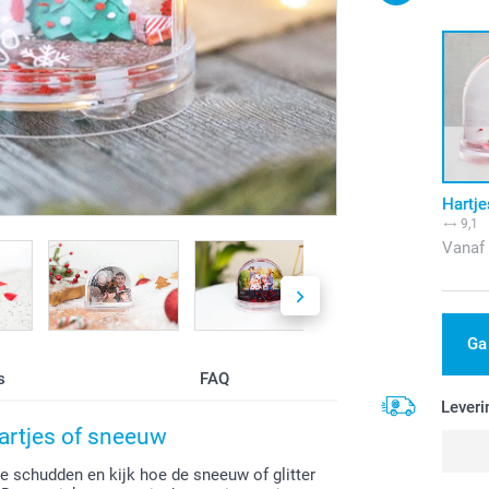
Hartje
9,1
Vanaf
Ga
s
FAQ
Leveri
hartjes of sneeuw
e schudden en kijk hoe de sneeuw of glitter