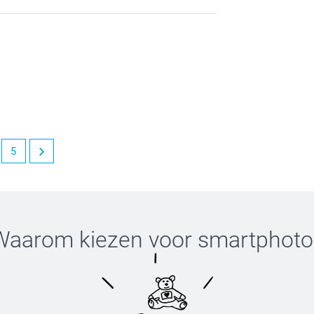
en het fantastisch te vernemen dat je
 graag tot een volgende keer!
5
n. We kijken ernaar uit om jou in te toekomst
Waarom kiezen voor
smartphoto