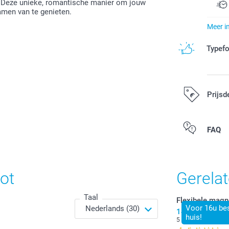
. Deze unieke, romantische manier om jouw
amen van te genieten.
Meer i
Typef
Prijsd
Alle prijzen zi
FAQ
ot
Gerela
Taal
Flexibele magne
Voor 16u bes
14,00
huis!
5 x 2,80