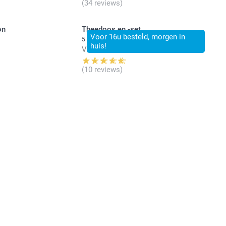
(34 reviews)
on
Theedoos en -set
Voor 16u besteld, morgen in
5 varianten
huis!
Vanaf
26,99
(10 reviews)