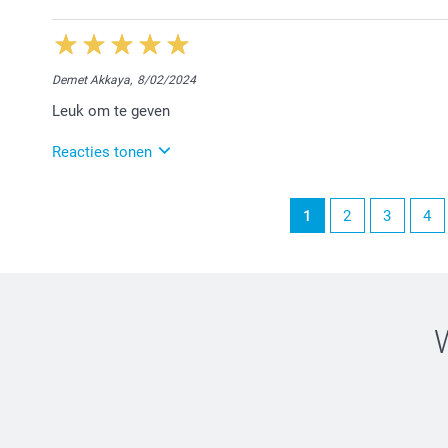
22/01/2025
14:37
Hi Yasmin,
Demet Akkaya,
8/02/2024
Bedankt voor deze waardevolle feedback :-) ! We vind
Leuk om te geven
tevreden bent over onze producten en diensten. Heel
Gastvrije groeten en beste wensen,
Reacties tonen
Chana @smartphoto
9/02/2024
1
2
3
4
14:48
Hallo Akkaya,
We vonden het fijn jouw producten te mogen afwerke
opnieuw te mogen verwelkomen.
Vriendelijke groet!
Nathalie @smartphoto