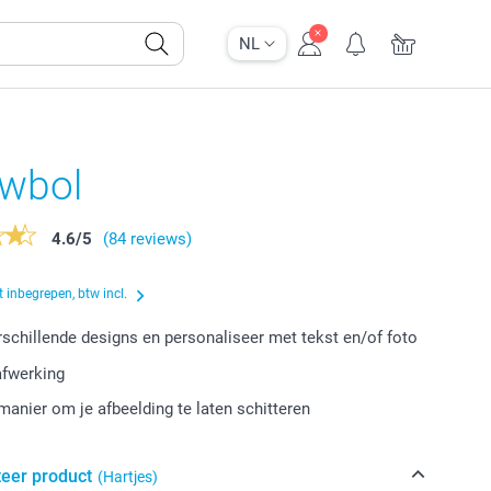
NL
wbol
4.6
/
5
(84 reviews)
 inbegrepen, btw incl.
erschillende designs en personaliseer met tekst en/of foto
afwerking
manier om je afbeelding te laten schitteren
teer product
(Hartjes)