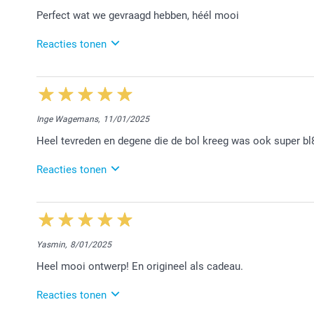
We zijn blij met jouw positieve feedback. We vonden 
Perfect wat we gevraagd hebben, héél mooi
Vriendelijke groet!
Nathalie @smartphoto
Reacties tonen
22/01/2025
15:01
Dag Guy,
Inge Wagemans,
11/01/2025
Hartelijk dank voor jouw eerlijke, lieve woorden. H
Heel tevreden en degene die de bol kreeg was ook super bl8
helpen met hun fotocreaties. Geniet ervan!
Vriendelijke groeten en beste wensen,
Reacties tonen
Chana @smartphoto
17/01/2025
12:06
15:24
Hallo Inge,
graag gedaan en dankuwel, Chana
Yasmin,
8/01/2025
Bedankt voor jouw leuke reactie op Trustpilot :-)
Heel mooi ontwerp! En origineel als cadeau.
We vonden het fijn de bol voor jou te mogen afwerke
Hartelijke groet!
Reacties tonen
Nathalie @smartphoto