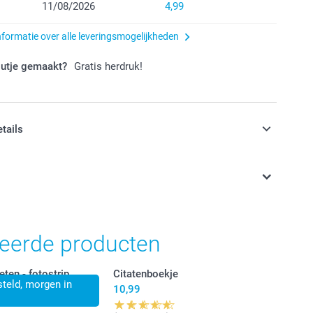
11/08/2026
4,99
nformatie over alle leveringsmogelijkheden
outje gemaakt?
Gratis herdruk!
etails
jn in EURO (€) inclusief BTW en exclusief verzendkosten.
teerde producten
ten - fotostrip
Citatenboekje
teld, morgen in
10,99