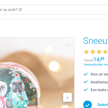
Sneeu
14,
49
Vanaf
Verzendkosten niet
Kies uit v
Kwaliteits
Een leuke 
Selec