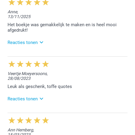
Anne,
13/11/2025
Het boekje was gemakkelijk te maken en is heel mooi
afgedrukt!
Reacties tonen
24/11/2025
14:15
Dag Anne,
Veertje Moeyersoons,
28/08/2023
Hartelijk dank voor jouw mooie feedback. Ik wens je
nog heel veel leuke fotomomenten toe.
Leuk als geschenk, toffe quotes
Vriendelijke groet!
Reacties tonen
Nathalie @smartphoto
29/08/2023
13:58
Dag Veertje,
Ann Hemberg,
15/03/2023