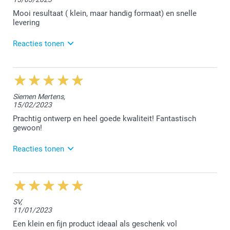
Wat fijn om te lezen dat je fan bent van ons
'citatenboekje'. We vonden het heel erg fijn jouw
Mooi resultaat ( klein, maar handig formaat) en snelle
bestelling te mogen afwerken.
levering
Vriendelijke groet!
Reacties tonen
Nathalie @smartphoto
16/03/2023
14:13
Beste Ann,
Siemen Mertens,
15/02/2023
Bedankt voor jouw positieve feedback. Klanten zoals
jij zijn onze motivatie.
Prachtig ontwerp en heel goede kwaliteit! Fantastisch
gewoon!
Fijne groet!
Nathalie @smartphoto
Reacties tonen
16/02/2023
15:15
Dag Siemen,
SV,
11/01/2023
Wat een leuke reactie dat je ons geeft op Trustpilot.
Blij te horen dat je het ontwerp van het citatenboekje
Een klein en fijn product ideaal als geschenk vol