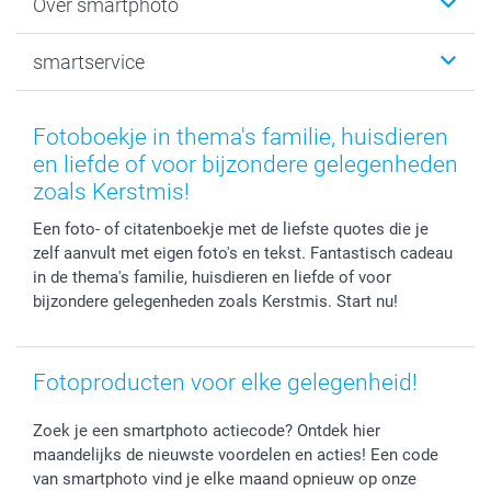
Over smartphoto
Fotoprints, Fotoposter & Fotoalbum met fotoprints
Baby
Canvas & Wanddecoratie
Huwelijk
Over smartphoto
smartservice
MyNameBook
Communie- en Lentefeest
Duurzaamheid
Smartphone cases
Geschenken voor haar
Sitemap
Contacteer ons
Stickers en Etiketten
Geschenken voor hem
Voorwaarden
smartgarantie
Fotoboekje in thema's familie, huisdieren
Fotokaders, Decoratie en Snoepjes
Afstuderen
Herroepingsrecht
smartbonus
en liefde of voor bijzondere gelegenheden
Fotokalenders & Fotoagenda's
Moederdag
Klachtenregeling
Betalingsmogelijkheden
zoals Kerstmis!
Vaderdag
Wettelijke garantie
Grote bestellingen
Een foto- of citatenboekje met de liefste quotes die je
Verjaardag
Privacybeleid
Levering
zelf aanvult met eigen foto's en tekst. Fantastisch cadeau
Geboorte
Cookiebeleid
Mijn orderstatus
in de thema's familie, huisdieren en liefde of voor
Prijslijst
smartfriends
bijzondere gelegenheden zoals Kerstmis. Start nu!
Jobs & Stages
Investor Relations
Fotoproducten voor elke gelegenheid!
Zoek je een smartphoto actiecode? Ontdek hier
maandelijks de nieuwste voordelen en acties! Een code
van smartphoto vind je elke maand opnieuw op onze