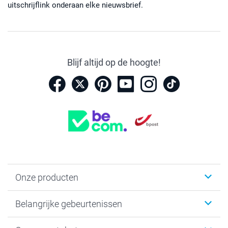
uitschrijflink onderaan elke nieuwsbrief.
Blijf altijd op de hoogte!
Onze producten
Kaartjes
Belangrijke gebeurtenissen
Fotogeschenken
Fotoboeken
Kerst