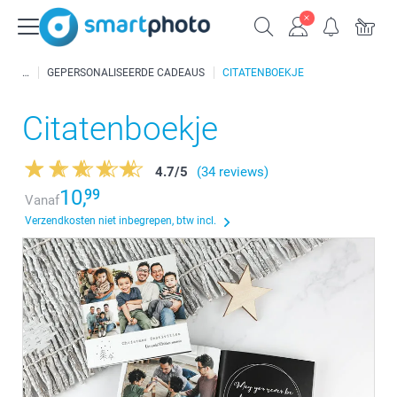
GEPERSONALISEERDE CADEAUS
CITATENBOEKJE
Citatenboekje
4.7
/
5
(34 reviews)
10,
99
Vanaf
Verzendkosten niet inbegrepen, btw incl.