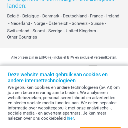
landen:
België
-
Belgique
-
Danmark
-
Deutschland
-
France
-
Ireland
-
Nederland
-
Norge
-
Österreich
-
Schweiz
-
Suisse
-
Switzerland
-
Suomi
-
Sverige
-
United Kingdom
-
Other Countries
Alle prijzen zijn in EURO (€) inclusief BTW en exclusief verzendkosten.
Deze website maakt gebruik van cookies en
© smartphoto group. Alle rechten voorbehouden
andere internettechnologieën
smartphoto group NV.
Kwatrechtsteenweg 160, 9230 Wetteren, België
We gebruiken cookies en andere technologieën (bv. AI) om
BTW-nummer BE 0405.706.755
jou een betere ervaring aan te bieden. We analyseren
Ondernemingsnummer 0405.706.755.
websitebezoeken, personaliseren inhoud en advertenties
Bankgegevens: IBAN BE71 2850 2711 5569 - BIC: GEBABEBB
en bieden sociale media functies aan. We delen bepaalde
informatie over websitegebruik met onze analytische -,
sociale media - en advertentiepartners. Je kan meer
nalezen over ons cookiebeleid
hier
.
Personaliseer je Peper en zout set met full
colour print