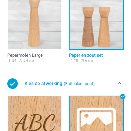
Pepermolen Large
Peper en zout set
24
6,4 cm
18
6 cm
Kies de afwerking
(Full colour print)