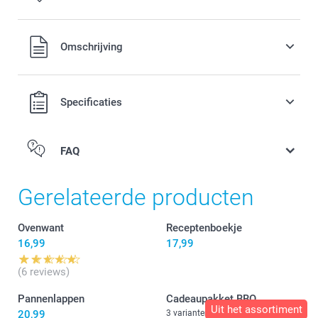
Alle prijzen zijn in EURO (€) inclusief BTW en exclusief
Omschrijving
verzendkosten.
Specificaties
FAQ
Gerelateerde producten
Ovenwant
Receptenboekje
16,99
17,99
(6 reviews)
Pannenlappen
Cadeaupakket BBQ
Uit het assortiment
20,99
3 varianten