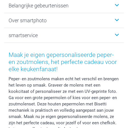
Kaartjes
Belangrijke gebeurtenissen
Fotogeschenken
Fotoboeken
Kerst
Over smartphoto
Fotoprints, Fotoposter & Fotoalbum met fotoprints
Baby
Canvas & Wanddecoratie
Huwelijk
Over smartphoto
smartservice
MyNameBook
Communie- en Lentefeest
Duurzaamheid
Smartphone cases
Geschenken voor haar
Sitemap
Contacteer ons
Stickers en Etiketten
Geschenken voor hem
Voorwaarden
smartgarantie
Maak je eigen gepersonaliseerde peper-
Fotokaders, Decoratie en Snoepjes
Afstuderen
Herroepingsrecht
smartbonus
en zoutmolens, het perfecte cadeau voor
Fotokalenders & Fotoagenda's
Moederdag
Klachtenregeling
Betalingsmogelijkheden
elke keukenfanaat!
Vaderdag
Wettelijke garantie
Grote bestellingen
Peper- en zoutmolens maken echt het verschil en brengen
Verjaardag
Privacybeleid
Levering
het leven op smaak. Graveer de molens met een
Geboorte
Cookiebeleid
Mijn orderstatus
kookcitaat of personaliseer ze met een UV-geprinte foto.
Prijslijst
smartfriends
Ga voor een grote pepermolen of kies voor een peper- en
zoutmolenset. Deze houten pepermolen met Bisetti
Jobs & Stages
mechaniek is praktisch en volledig aangepast aan jouw
Investor Relations
smaak. Maak nu je eigen gepersonaliseerde molens, ze
zijn het perfecte cadeau, voor jezelf of voor een chefkok.