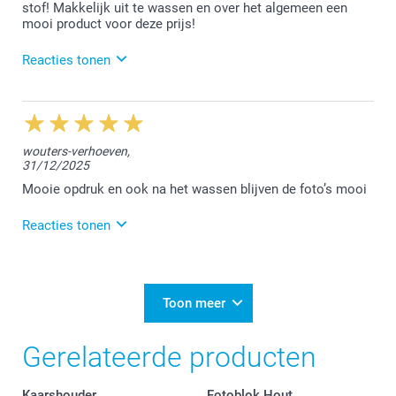
stof! Makkelijk uit te wassen en over het algemeen een
Vriendelijke groet!
mooi product voor deze prijs!
Nathalie @smartphoto
Reacties tonen
10/03/2026
13:42
Beste Nienke,
wouters-verhoeven,
31/12/2025
Heel leuk om te lezen dat je tevreden bent over je
bestelde kussen. We kijken ernaar uit om jou in te
Mooie opdruk en ook na het wassen blijven de foto’s mooi
toekomst opnieuw te mogen verwelkomen.
Reacties tonen
Vriendelijke groet!
Nathalie @smartphoto
17/02/2026
13:38
Dag Suzy,
Toon meer
Het doet ons plezier te lezen dat je tevreden bent
Gerelateerde producten
over het bestelde kussen. Geniet er van!
Vriendelijke groet!
Kaarshouder
Fotoblok Hout