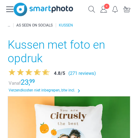
AS SEEN ON SOCIALS
KUSSEN
Kussen met foto en
opdruk
4.8
/
5
(271 reviews)
23,
99
Vanaf
Verzendkosten niet inbegrepen, btw incl.