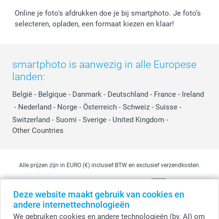
Online je foto's afdrukken doe je bij smartphoto. Je foto’s
selecteren, opladen, een formaat kiezen en klaar!
smartphoto is aanwezig in alle Europese
landen:
België
-
Belgique
-
Danmark
-
Deutschland
-
France
-
Ireland
-
Nederland
-
Norge
-
Österreich
-
Schweiz
-
Suisse
-
Switzerland
-
Suomi
-
Sverige
-
United Kingdom
-
Other Countries
Alle prijzen zijn in EURO (€) inclusief BTW en exclusief verzendkosten.
Deze website maakt gebruik van cookies en
© smartphoto group. Alle rechten voorbehouden
andere internettechnologieën
smartphoto group NV.
Kwatrechtsteenweg 160, 9230 Wetteren, België
We gebruiken cookies en andere technologieën (bv. AI) om