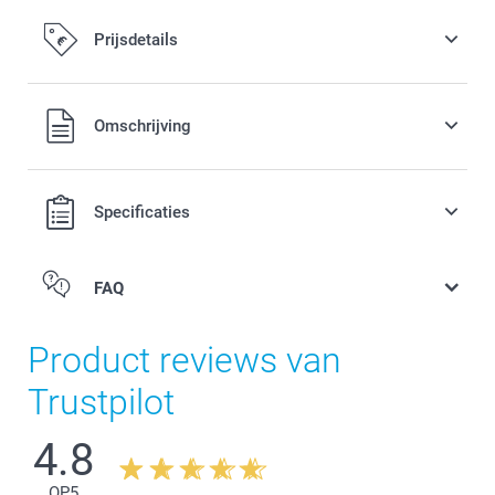
Prijsdetails
Alle prijzen zijn in EURO (€) inclusief BTW en exclusief
Omschrijving
verzendkosten.
Specificaties
FAQ
Product reviews van
Trustpilot
4.8
OP
5