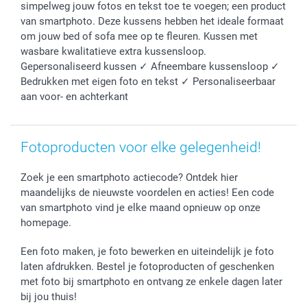
simpelweg jouw fotos en tekst toe te voegen; een product
Verjaardag
Privacybeleid
Levering
van smartphoto. Deze kussens hebben het ideale formaat
Geboorte
Cookiebeleid
Mijn orderstatus
om jouw bed of sofa mee op te fleuren. Kussen met
Prijslijst
smartfriends
wasbare kwalitatieve extra kussensloop.
Gepersonaliseerd kussen ✓ Afneembare kussensloop ✓
Jobs & Stages
Bedrukken met eigen foto en tekst ✓ Personaliseerbaar
Investor Relations
aan voor- en achterkant
Fotoproducten voor elke gelegenheid!
Zoek je een smartphoto actiecode? Ontdek hier
maandelijks de nieuwste voordelen en acties! Een code
van smartphoto vind je elke maand opnieuw op onze
homepage.
Een foto maken, je foto bewerken en uiteindelijk je foto
laten afdrukken. Bestel je fotoproducten of geschenken
met foto bij smartphoto en ontvang ze enkele dagen later
bij jou thuis!