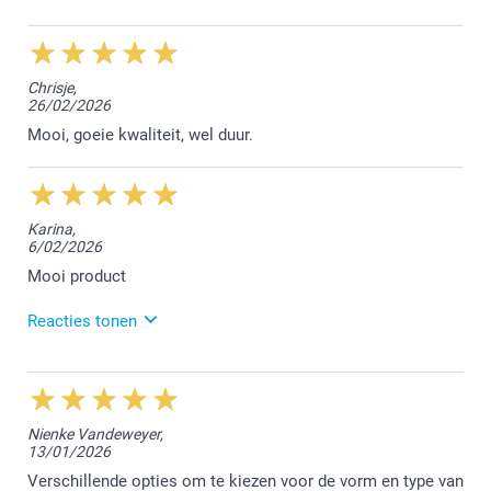
20/03/2026
13:04
Hallo Guido,
Chrisje,
26/02/2026
Bedankt voor jouw positieve feedback :-) We vonden
het fijn jouw bestelling te mogen afwerken.
Mooi, goeie kwaliteit, wel duur.
Hartelijke groet!
Nathalie @smartphoto
Karina,
6/02/2026
Mooi product
Reacties tonen
20/03/2026
12:32
Hallo Karina,
Nienke Vandeweyer,
13/01/2026
Bedankt voor jouw positieve feedback op Trustpilot.
We kijken uit naar jouw volgende bestelling.
Verschillende opties om te kiezen voor de vorm en type van