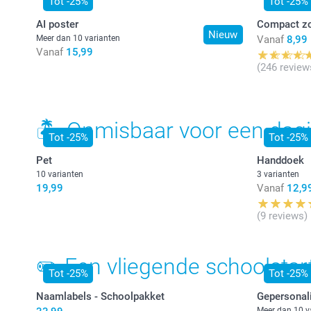
Tot -25%
Tot -25%
AI poster
Compact z
Nieuw
Meer dan 10 varianten
Vanaf
8,99
Vanaf
15,99
(246 review
🏝 Onmisbaar voor een dagj
Tot -25%
Tot -25%
Pet
Handdoek
10 varianten
3 varianten
19,99
Vanaf
12,9
(9 reviews)
✏️ Een vliegende schoolstart
Tot -25%
Tot -25%
Naamlabels - Schoolpakket
Gepersonal
Meer dan 10 v