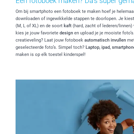
Een fotoboek maken? Da’s super gemak
Om bij smartphoto een fotoboek te maken hoef je helemaa
downloaden of ingewikkelde stappen te doorlopen. Je kies
(M, L of XL) en de soort
kaft
(hard, zacht of lederen/linnen)
kies je jouw favoriete
design
en upload je je mooiste foto’s.
creatieveling? Laat jouw fotoboek
automatisch invullen
met
geselecteerde foto’s. Simpel toch?
Laptop, ipad, smartphon
maken is op elk toestel kinderspel!