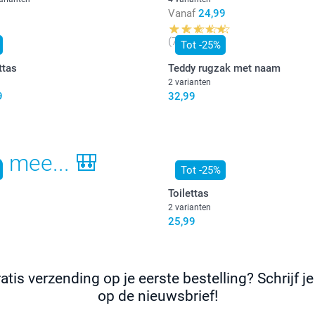
Vanaf
24,99
(75 reviews)
Tot -25%
ttas
Teddy rugzak met naam
2 varianten
9
32,99
 mee... 🎒
Tot -25%
Toilettas
2 varianten
25,99
atis verzending op je eerste bestelling? Schrijf je
op de nieuwsbrief!