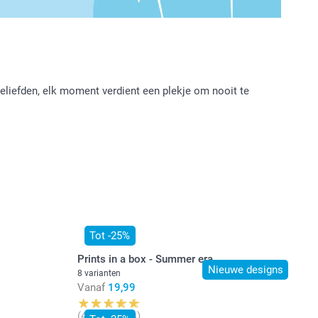
 geliefden, elk moment verdient een plekje om nooit te
Tot -25%
Prints in a box - Summer era
Nieuwe designs
8 varianten
Vanaf
19,99
(446 reviews)