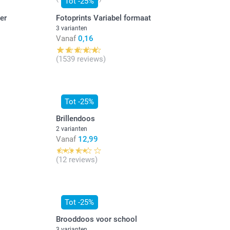
Tot -25%
er
Fotoprints Variabel formaat
3 varianten
Vanaf
0,16
(1539 reviews)
Tot -25%
Brillendoos
2 varianten
Vanaf
12,99
(12 reviews)
Tot -25%
Brooddoos voor school
3 varianten