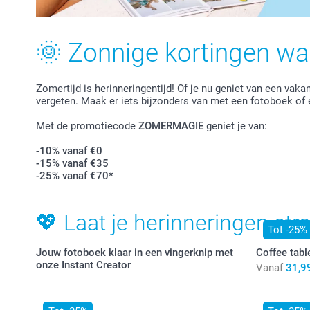
🌞 Zonnige kortingen wa
Zomertijd is herinneringentijd! Of je nu geniet van een vaka
vergeten. Maak er iets bijzonders van met een fotoboek of 
Met de promotiecode
ZOMERMAGIE
geniet je van:
-10% vanaf €0
-15% vanaf €35
-25% vanaf €70*
💖 Laat je herinneringen str
Tot -25%
Jouw fotoboek klaar in een vingerknip met
Coffee tabl
onze Instant Creator
Vanaf
31,9