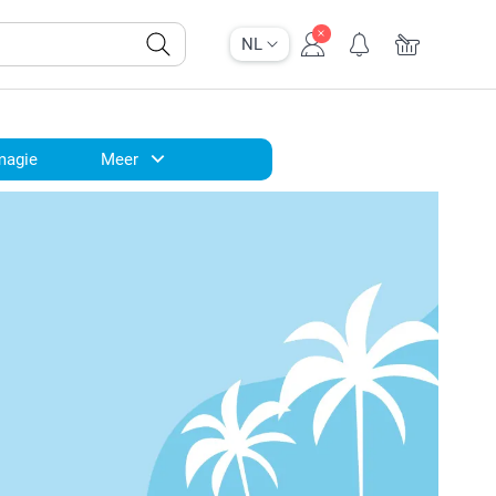
NL
magie
Meer