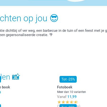
chten op jou 😎
ntie dichtbij of ver weg, een barbecue in de tuin of een feest met je
een gepersonaliseerde creatie. 🌴
alen 📸
Tot -25%
e book
Fotoboek
9
Meer dan 10 varianten
Vanaf
11,99
(2808 reviews)