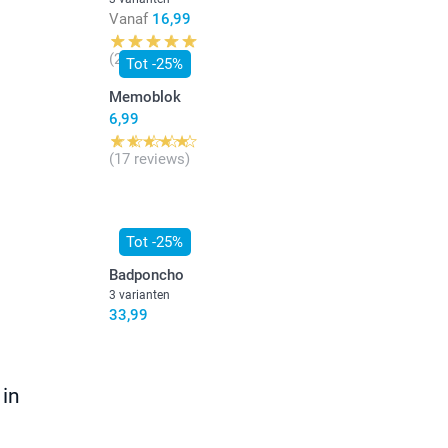
Vanaf
16,99
(21 reviews)
Tot -25%
Memoblok
6,99
(17 reviews)
Tot -25%
Badponcho
3 varianten
33,99
 in