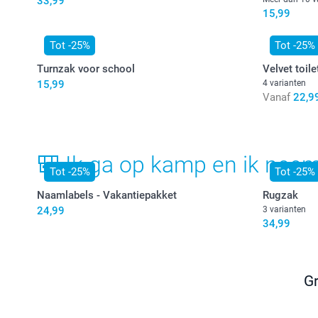
33,99
15,99
Tot -25%
Tot -25%
Turnzak voor school
Velvet toile
15,99
4 varianten
Vanaf
22,9
🎒 Ik ga op kamp en ik neem
Tot -25%
Tot -25%
Naamlabels - Vakantiepakket
Rugzak
24,99
3 varianten
34,99
Gr