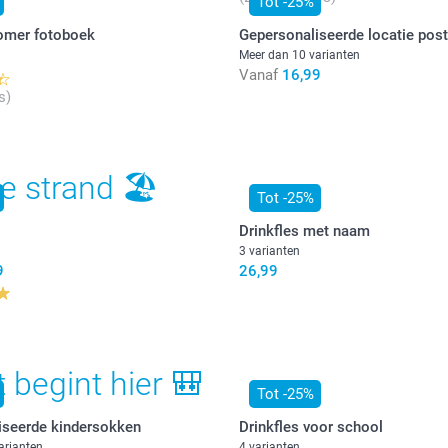
Tot -25%
omer fotoboek
Gepersonaliseerde locatie post
Meer dan 10 varianten
Vanaf
16,99
s)
e strand 🏖
Tot -25%
Drinkfles met naam
3 varianten
9
26,99
 begint hier 🎒
Tot -25%
iseerde kindersokken
Drinkfles voor school
arianten
4 varianten