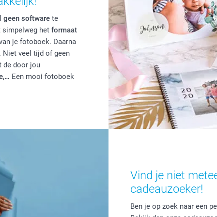
kelijk!
l
geen software
te
t simpelweg het
formaat
 van je fotoboek. Daarna
 Niet veel tijd of geen
 de door jou
e,…
Een mooi fotoboek
Vind je niet met
cadeauzoeker!
Ben je op zoek naar een pe