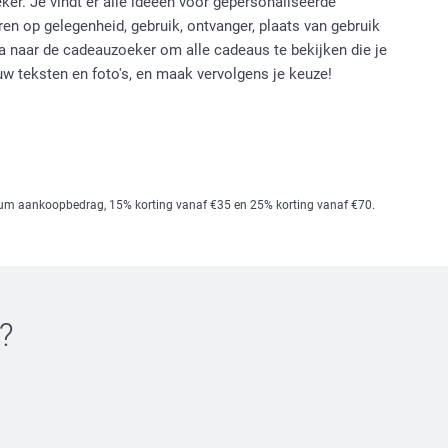
er. Je vindt er alle ideeën voor gepersonaliseerde
ren op gelegenheid, gebruik, ontvanger, plaats van gebruik
Ga naar de cadeauzoeker om alle cadeaus te bekijken die je
w teksten en foto's, en maak vervolgens je keuze!
mum aankoopbedrag, 15% korting vanaf €35 en 25% korting vanaf €70.
?