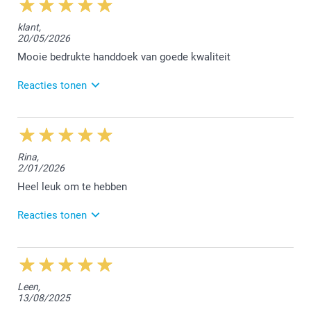
klant,
20/05/2026
Mooie bedrukte handdoek van goede kwaliteit
Reacties tonen
2/06/2026
14:24
Beste,
Rina,
2/01/2026
We zijn erg blij dat je tevreden bent over de bestelde
handdoek. We kijken ernaar uit om jou in de
Heel leuk om te hebben
toekomst opnieuw te mogen verwelkomen.
Reacties tonen
Vriendelijke groet!
Nathalie @smartphoto
19/02/2026
14:39
Hallo Rina,
Leen,
13/08/2025
Wat fijn te lezen dat je het leuk vindt om een