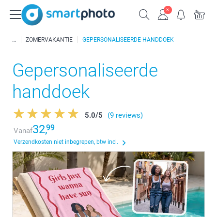
ZOMERVAKANTIE
GEPERSONALISEERDE HANDDOEK
Gepersonaliseerde
handdoek
5.0
/
5
(9 reviews)
32,
99
Vanaf
Verzendkosten niet inbegrepen, btw incl.