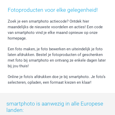
Smartphone cases
Geschenken voor haar
Sitemap
Contacteer ons
Stickers en Etiketten
Geschenken voor hem
Voorwaarden
smartgarantie
Fotoproducten voor elke gelegenheid!
Fotokaders, Decoratie en Snoepjes
Afstuderen
Herroepingsrecht
smartbonus
Fotokalenders & Fotoagenda's
Moederdag
Klachtenregeling
Betalingsmogelijkheden
Zoek je een smartphoto actiecode? Ontdek hier
maandelijks de nieuwste voordelen en acties! Een code
Vaderdag
Wettelijke garantie
Grote bestellingen
van smartphoto vind je elke maand opnieuw op onze
Verjaardag
Privacybeleid
Levering
homepage.
Geboorte
Cookiebeleid
Mijn orderstatus
Prijslijst
smartfriends
Een foto maken, je foto bewerken en uiteindelijk je foto
Jobs & Stages
laten afdrukken. Bestel je fotoproducten of geschenken
met foto bij smartphoto en ontvang ze enkele dagen later
Investor Relations
bij jou thuis!
Online je foto's afdrukken doe je bij smartphoto. Je foto’s
selecteren, opladen, een formaat kiezen en klaar!
smartphoto is aanwezig in alle Europese
landen: