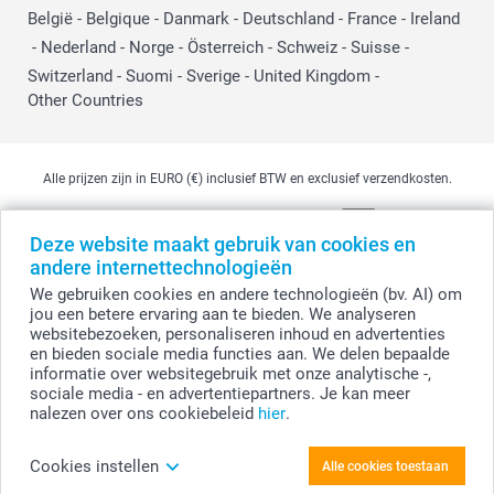
België
-
Belgique
-
Danmark
-
Deutschland
-
France
-
Ireland
-
Nederland
-
Norge
-
Österreich
-
Schweiz
-
Suisse
-
Switzerland
-
Suomi
-
Sverige
-
United Kingdom
-
Other Countries
Alle prijzen zijn in EURO (€) inclusief BTW en exclusief verzendkosten.
Deze website maakt gebruik van cookies en
© smartphoto group. Alle rechten voorbehouden
andere internettechnologieën
smartphoto group NV.
Kwatrechtsteenweg 160, 9230 Wetteren, België
We gebruiken cookies en andere technologieën (bv. AI) om
BTW-nummer BE 0405.706.755
jou een betere ervaring aan te bieden. We analyseren
Ondernemingsnummer 0405.706.755.
websitebezoeken, personaliseren inhoud en advertenties
Bankgegevens: IBAN BE71 2850 2711 5569 - BIC: GEBABEBB
en bieden sociale media functies aan. We delen bepaalde
informatie over websitegebruik met onze analytische -,
sociale media - en advertentiepartners. Je kan meer
nalezen over ons cookiebeleid
hier
.
Personaliseer je Bedrukte handdoek 70 x 140
cm
Cookies instellen
Alle cookies toestaan