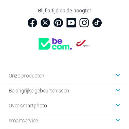
Blijf altijd op de hoogte!
Onze producten
Kaartjes
Belangrijke gebeurtenissen
Fotogeschenken
Fotoboeken
Kerst
Over smartphoto
Fotoprints, Fotoposter & Fotoalbum met fotoprints
Baby
Canvas & Wanddecoratie
Huwelijk
Over smartphoto
smartservice
MyNameBook
Communie- en Lentefeest
Duurzaamheid