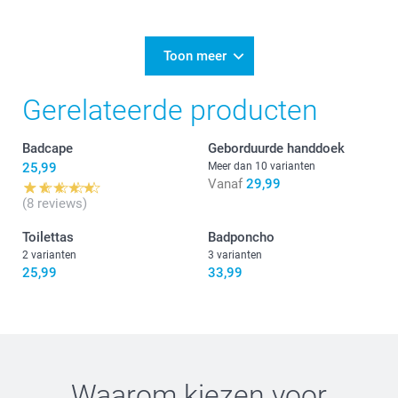
Nathalie @smartphoto
21/01/2025
11:26
Beste Chris,
Toon meer
Bedankt voor jouw mooie 5 sterren review. We
Gerelateerde producten
vonden het fijn de handdoek voor jou te borduren.
Vriendelijke groet!
Badcape
Geborduurde handdoek
Nathalie @smartphoot
25,99
Meer dan 10 varianten
Vanaf
29,99
(8 reviews)
Toilettas
Badponcho
2 varianten
3 varianten
25,99
33,99
Waarom kiezen voor