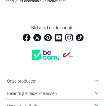
uitschrijflink onderaan elke nieuwsbrief.
Blijf altijd op de hoogte!
Onze producten
Kaartjes
Belangrijke gebeurtenissen
Fotogeschenken
Fotoboeken
Kerst
Over smartphoto