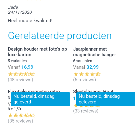
Jade,
24/11/2020
Heel mooie kwaliteit!
Gerelateerde producten
Design houder met foto's op
Jaarplanner met
luxe karton
magnetische hanger
5 varianten
6 varianten
Vanaf
16,99
Vanaf
32,99
(48 reviews)
(5 reviews)
Flexibele magneten retro
Sleutelhanger Hout
Nu besteld, dinsdag
Nu besteld, dinsdag
3 varianten
14,49
geleverd
geleverd
Vanaf
16,80
8 x 1,50
(33 reviews)
(35 reviews)