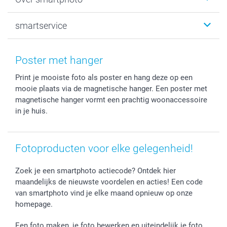
Fotoprints, Fotoposter & Fotoalbum met fotoprints
Baby
Canvas & Wanddecoratie
Huwelijk
Over smartphoto
smartservice
MyNameBook
Communie- en Lentefeest
Duurzaamheid
Smartphone cases
Geschenken voor haar
Sitemap
Contacteer ons
Stickers en Etiketten
Geschenken voor hem
Voorwaarden
smartgarantie
Poster met hanger
Fotokaders, Decoratie en Snoepjes
Afstuderen
Herroepingsrecht
smartbonus
Print je mooiste foto als poster en hang deze op een
Fotokalenders & Fotoagenda's
Moederdag
Klachtenregeling
Betalingsmogelijkheden
mooie plaats via de magnetische hanger. Een poster met
Vaderdag
Wettelijke garantie
Grote bestellingen
magnetische hanger vormt een prachtig woonaccessoire
Verjaardag
Privacybeleid
Levering
in je huis.
Geboorte
Cookiebeleid
Mijn orderstatus
Prijslijst
smartfriends
Fotoproducten voor elke gelegenheid!
Jobs & Stages
Investor Relations
Zoek je een smartphoto actiecode? Ontdek hier
maandelijks de nieuwste voordelen en acties! Een code
van smartphoto vind je elke maand opnieuw op onze
homepage.
Een foto maken, je foto bewerken en uiteindelijk je foto