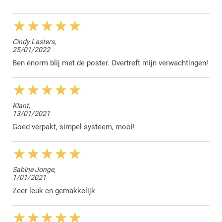
12/10/2023
14:24
Beste Mireille,
Cindy Lasters,
25/01/2022
Leuk om te lezen dat je het resultaat van de poster
met magnetische hanger prachtig vindt. Geniet van
Ben enorm blij met de poster. Overtreft mijn verwachtingen!
de mooie herinneringen.
Vriendelijke groet!
Nathalie @smartphoto
Klant,
13/01/2021
Goed verpakt, simpel systeem, mooi!
Sabine Jonge,
1/01/2021
Zeer leuk en gemakkelijk