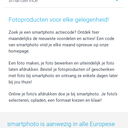
smartservice
MyNameBook
Communie- en Lentefeest
Duurzaamheid
Smartphone cases
Geschenken voor haar
Sitemap
Contacteer ons
Stickers en Etiketten
Geschenken voor hem
Voorwaarden
smartgarantie
Fotoproducten voor elke gelegenheid!
Fotokaders, Decoratie en Snoepjes
Afstuderen
Herroepingsrecht
smartbonus
Fotokalenders & Fotoagenda's
Moederdag
Klachtenregeling
Betalingsmogelijkheden
Zoek je een smartphoto actiecode? Ontdek hier
maandelijks de nieuwste voordelen en acties! Een code
Vaderdag
Wettelijke garantie
Grote bestellingen
van smartphoto vind je elke maand opnieuw op onze
Verjaardag
Privacybeleid
Levering
homepage.
Geboorte
Cookiebeleid
Mijn orderstatus
Prijslijst
smartfriends
Een foto maken, je foto bewerken en uiteindelijk je foto
Jobs & Stages
laten afdrukken. Bestel je fotoproducten of geschenken
met foto bij smartphoto en ontvang ze enkele dagen later
Investor Relations
bij jou thuis!
Online je foto's afdrukken doe je bij smartphoto. Je foto’s
selecteren, opladen, een formaat kiezen en klaar!
smartphoto is aanwezig in alle Europese