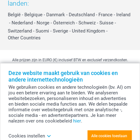
landen:
België
-
Belgique
-
Danmark
-
Deutschland
-
France
-
Ireland
-
Nederland
-
Norge
-
Österreich
-
Schweiz
-
Suisse
-
Switzerland
-
Suomi
-
Sverige
-
United Kingdom
-
Other Countries
Alle prijzen zijn in EURO (€) inclusief BTW en exclusief verzendkosten.
Deze website maakt gebruik van cookies en
andere internettechnologieën
© smartphoto group. Alle rechten voorbehouden
We gebruiken cookies en andere technologieën (bv. AI) om
smartphoto group NV.
Kwatrechtsteenweg 160, 9230 Wetteren, België
jou een betere ervaring aan te bieden. We analyseren
BTW-nummer BE 0405.706.755
websitebezoeken, personaliseren inhoud en advertenties
Ondernemingsnummer 0405.706.755.
en bieden sociale media functies aan. We delen bepaalde
Bankgegevens: IBAN BE71 2850 2711 5569 - BIC: GEBABEBB
informatie over websitegebruik met onze analytische -,
sociale media - en advertentiepartners. Je kan meer
nalezen over ons cookiebeleid
hier
.
Foto uploaden
Cookies instellen
Alle cookies toestaan