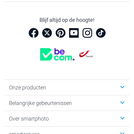
Blijf altijd op de hoogte!
Onze producten
Kaartjes
Belangrijke gebeurtenissen
Fotogeschenken
Fotoboeken
Kerst
Over smartphoto
Fotoprints, Fotoposter & Fotoalbum met fotoprints
Baby
Canvas & Wanddecoratie
Huwelijk
Over smartphoto