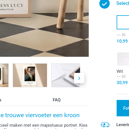
Selec
30
10,99
Wit
30
30,99
s
FAQ
Fo
 je trouwe viervoeter een kroon
Leveri
fficieel maken met een majestueus portret. Kies