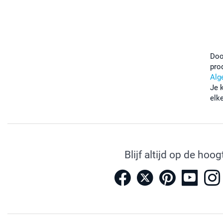
Doo
pro
Alg
Je 
elk
Blijf altijd op de hoog