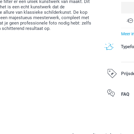
e filter er een uniek kunstwerk van maakt. Dit
, het is een echt kunstwerk dat de
e allure van klassieke schilderkunst. De kop
in een majestueus meesterwerk, compleet met
at je geen professionele foto nodig hebt: zelfs
 schitterend resultaat op.
Meer i
Typef
Prijsd
Alle prijzen zi
FAQ