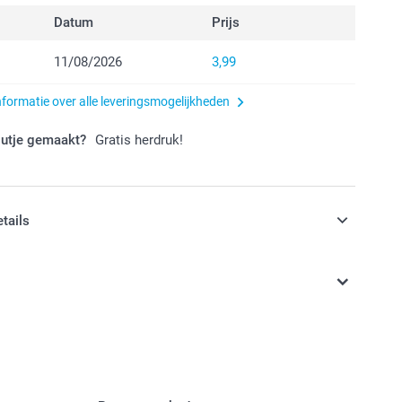
Datum
Prijs
11/08/2026
3,99
nformatie over alle leveringsmogelijkheden
outje gemaakt?
Gratis herdruk!
etails
jn in EURO (€) inclusief BTW en exclusief verzendkosten.