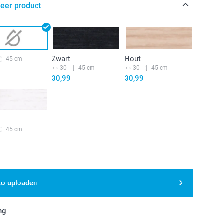
teer product
Zwart
Hout
45 cm
30
45 cm
30
45 cm
30,99
30,99
45 cm
to uploaden
ng