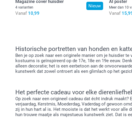
Magazine cover huisdier
AI poster
Nieuw
4 varianten
Meer dan 10 v
Vanaf
10,99
Vanaf
15,9
Historische portretten van honden en katt
Ben je op zoek naar een originele manier om je huisdier te 
kostuums is geïnspireerd op de 17e, 18e en 19e eeuw. Denk 
alleen decoratie; het is een eerbetoon aan de onvoorwaardeli
kunstwerk dat zowel ontroert als een glimlach op het gezich
Het perfecte cadeau voor elke dierenliefhe
Op zoek naar een origineel cadeau dat écht indruk maakt? Ee
verjaardag, Kerstmis, Moederdag, Vaderdag of gewoon omdat j
zij in hun hart al is. Het mooiste is dat het werkt voor all
hun trouwe maatje als majestueus kunstwerk ziet. Dat is ee