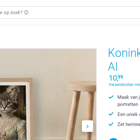
Konink
AI
10,
99
Verzendkosten niet
Maak van je
portretten
Een uniek 
Zet herinn