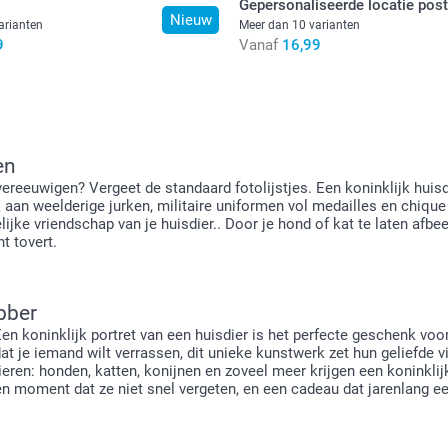
Gepersonaliseerde locatie post
Nieuw
arianten
Meer dan 10 varianten
9
Vanaf
16,99
en
vereeuwigen? Vergeet de standaard fotolijstjes. Een koninklijk huisd
aan weelderige jurken, militaire uniformen vol medailles en chique 
jke vriendschap van je huisdier.. Door je hond of kat te laten afbeel
t tovert.
bber
n koninklijk portret van een huisdier is het perfecte geschenk voor 
e iemand wilt verrassen, dit unieke kunstwerk zet hun geliefde vier
e dieren: honden, katten, konijnen en zoveel meer krijgen een koninkl
n moment dat ze niet snel vergeten, en een cadeau dat jarenlang een