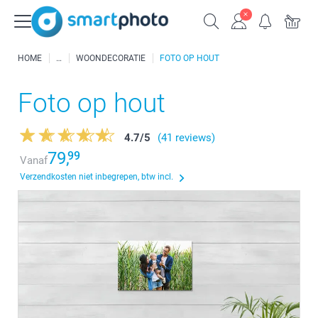
HOME
WOONDECORATIE
FOTO OP HOUT
Foto op hout
4.7
/
5
(41 reviews)
79,
99
Vanaf
Verzendkosten niet inbegrepen, btw incl.