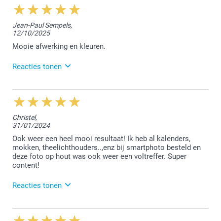
12:36
Beste Jean-Paul,
Jean-Paul Sempels,
12/10/2025
We vonden het fijn jouw bestelling te mogen
afwerken. Bedankt voor jouw positieve review en tot
Mooie afwerking en kleuren.
een volgende keer!
Reacties tonen
Nathalie @smartphoto
13/10/2025
12:34
Hallo Jean-Paul,
Christel,
31/01/2024
Wij zijn heel erg blij met jouw review, bedankt
hiervoor. We kijken ernaar uit om jou in de toekomst
Ook weer een heel mooi resultaat! Ik heb al kalenders,
opnieuw te mogen verwelkomen.
mokken, theelichthouders..,enz bij smartphoto besteld en
deze foto op hout was ook weer een voltreffer. Super
Vriendelijke groet!
content!
Nathalie @smartphoto
Reacties tonen
1/02/2024
14:51