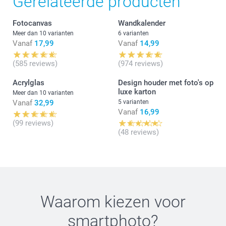
Gerelateerde producten
met hun fotocreaties. Geniet ervan!
Fotocanvas
Wandkalender
Vriendelijke groeten,
Meer dan 10 varianten
6 varianten
Chana @smartphoto
Vanaf
17,99
Vanaf
14,99
(585 reviews)
(974 reviews)
Acrylglas
Design houder met foto's op
luxe karton
Meer dan 10 varianten
Vanaf
32,99
5 varianten
Vanaf
16,99
(99 reviews)
(48 reviews)
Waarom kiezen voor
smartphoto
?