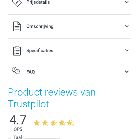
Prijsdetails
Alle prijzen zijn in EURO (€) inclusief BTW en exclusief
Omschrijving
verzendkosten.
Specificaties
FAQ
Product reviews van
Trustpilot
4.7
OP
5
Taal