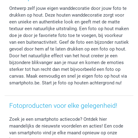
Fotokaders, Decoratie en Snoepjes
Afstuderen
Herroepingsrecht
smartbonus
Ontwerp zelf jouw eigen wanddecoratie door jouw foto te
Fotokalenders & Fotoagenda's
Moederdag
Klachtenregeling
Betalingsmogelijkheden
drukken op hout. Deze houten wanddecoratie zorgt voor
Vaderdag
Wettelijke garantie
Grote bestellingen
een unieke en authentieke look en geeft met de matte
Verjaardag
Privacybeleid
Levering
textuur een natuurlijke uitstraling. Een foto op hout maken
Geboorte
Cookiebeleid
Mijn orderstatus
doe je door je favoriete foto toe te voegen, bij voorkeur
van een buitenactiviteit. Geef de foto een bijzonder rustiek
Prijslijst
smartfriends
gevoel door hem af te laten drukken op een foto op hout.
Jobs & Stages
Door het natuurlijke effect van het hout creëer je een
Investor Relations
bijzondere blikvanger aan je muur en komen de emoties
sterker tot hun recht dan met bijvoorbeeld een foto op
canvas. Maak eenvoudig en snel je eigen foto op hout via
smartphoto.be. Start je foto op houten achtergrond nu!
Fotoproducten voor elke gelegenheid!
Zoek je een smartphoto actiecode? Ontdek hier
maandelijks de nieuwste voordelen en acties! Een code
van smartphoto vind je elke maand opnieuw op onze