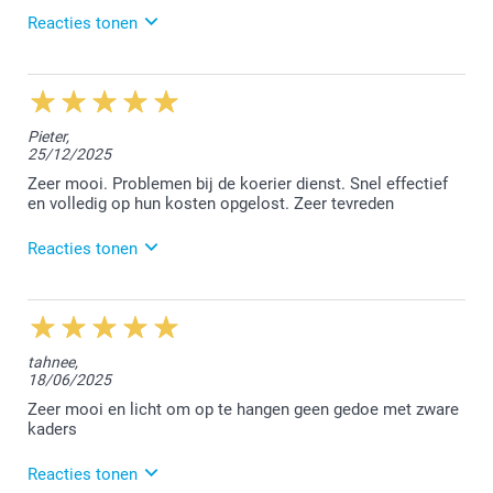
Reacties tonen
17/06/2026
13:12
Beste,
Pieter,
25/12/2025
Wat fijn dat je tevreden bent met jouw foto op forex.
Bedankt voor de mooie feedback.
Zeer mooi. Problemen bij de koerier dienst. Snel effectief
en volledig op hun kosten opgelost. Zeer tevreden
Met vriendelijke groeten,
Lucie@smartphoto
Reacties tonen
26/01/2026
14:23
Beste Pieter,
tahnee,
18/06/2025
Bedankt voor jouw review op Trustpilot. Wat jammer
dat Bpost jouw pakket niet heeft geleverd. Blij te
Zeer mooi en licht om op te hangen geen gedoe met zware
lezen dat, ondanks de fout van Bpost, wij dit voor
kaders
hebben opgelost en dat je hiermee tevreden bent. We
streven ernaar om onze klanten de best mogelijke
Reacties tonen
service aan te bieden.