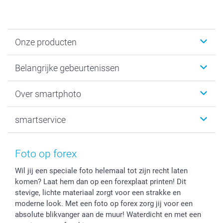
Onze producten
Kaartjes
Belangrijke gebeurtenissen
Fotogeschenken
Fotoboeken
Kerst
Over smartphoto
Fotoprints, Fotoposter & Fotoalbum met fotoprints
Baby
Canvas & Wanddecoratie
Huwelijk
Over smartphoto
smartservice
MyNameBook
Communie- en Lentefeest
Duurzaamheid
Smartphone cases
Geschenken voor haar
Sitemap
Contacteer ons
Stickers en Etiketten
Geschenken voor hem
Voorwaarden
smartgarantie
Foto op forex
Fotokaders, Decoratie en Snoepjes
Afstuderen
Herroepingsrecht
smartbonus
Wil jij een speciale foto helemaal tot zijn recht laten
Fotokalenders & Fotoagenda's
Moederdag
Klachtenregeling
Betalingsmogelijkheden
komen? Laat hem dan op een forexplaat printen! Dit
Vaderdag
Wettelijke garantie
Grote bestellingen
stevige, lichte materiaal zorgt voor een strakke en
Verjaardag
Privacybeleid
Levering
moderne look. Met een foto op forex zorg jij voor een
Geboorte
Cookiebeleid
Mijn orderstatus
absolute blikvanger aan de muur! Waterdicht en met een