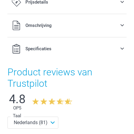
Prijsdetails
Alle prijzen zijn in EURO (€) inclusief BTW en exclusief
Omschrijving
verzendkosten.
Specificaties
Product reviews van
Trustpilot
4.8
OP
5
Taal