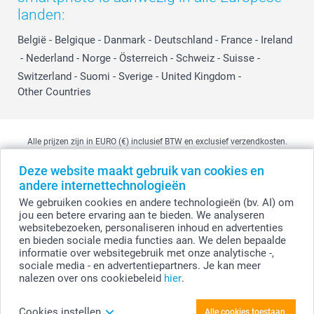
landen:
België
-
Belgique
-
Danmark
-
Deutschland
-
France
-
Ireland
-
Nederland
-
Norge
-
Österreich
-
Schweiz
-
Suisse
-
Switzerland
-
Suomi
-
Sverige
-
United Kingdom
-
Other Countries
Alle prijzen zijn in EURO (€) inclusief BTW en exclusief verzendkosten.
Deze website maakt gebruik van cookies en
andere internettechnologieën
© smartphoto group. Alle rechten voorbehouden
We gebruiken cookies en andere technologieën (bv. AI) om
smartphoto group NV.
Kwatrechtsteenweg 160, 9230 Wetteren, België
jou een betere ervaring aan te bieden. We analyseren
BTW-nummer BE 0405.706.755
websitebezoeken, personaliseren inhoud en advertenties
Ondernemingsnummer 0405.706.755.
en bieden sociale media functies aan. We delen bepaalde
Bankgegevens: IBAN BE71 2850 2711 5569 - BIC: GEBABEBB
informatie over websitegebruik met onze analytische -,
sociale media - en advertentiepartners. Je kan meer
nalezen over ons cookiebeleid
hier
.
Personaliseer je Foto op forex 40 x 60 cm
Cookies instellen
Alle cookies toestaan