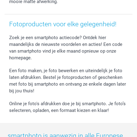
mooie matte afwerking.
Prijslijst
smartfriends
Jobs & Stages
Investor Relations
Fotoproducten voor elke gelegenheid!
Zoek je een smartphoto actiecode? Ontdek hier
maandelijks de nieuwste voordelen en acties! Een code
van smartphoto vind je elke maand opnieuw op onze
homepage.
Een foto maken, je foto bewerken en uiteindelijk je foto
laten afdrukken. Bestel je fotoproducten of geschenken
met foto bij smartphoto en ontvang ze enkele dagen later
bij jou thuis!
Online je foto's afdrukken doe je bij smartphoto. Je foto’s
selecteren, opladen, een formaat kiezen en klaar!
smartphoto is aanwezig in alle Europese