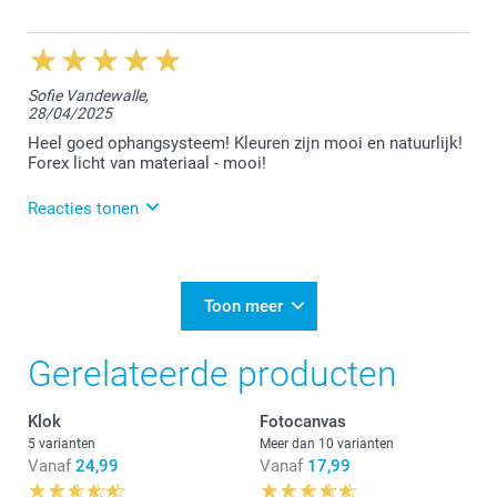
Nog een prettige dag!
23/06/2025
Nathalie @smartphoto
12:22
Hallo,
Sofie Vandewalle,
28/04/2025
Bedankt voor jouw positieve review, hier zijn we heel
erg blij mee :-)
Heel goed ophangsysteem! Kleuren zijn mooi en natuurlijk!
Geniet van de mooie herinneringen.
Forex licht van materiaal - mooi!
Hartelijke groet!
Reacties tonen
Nathalie @smartphoto
5/05/2025
15:57
Hey Sofie,
Toon meer
Bedankt voor de 5 sterren die je ons geeft. Geniet
Gerelateerde producten
van de mooie herinneringen!
Hartelijke groeten,
Klok
Fotocanvas
Chana @smartphoto
5 varianten
Meer dan 10 varianten
Vanaf
24,99
Vanaf
17,99