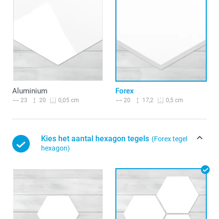
Aluminium
Forex
23
20
20
17,2
0,05 cm
0,5 cm
Kies het aantal hexagon tegels
(Forex tegel
hexagon)