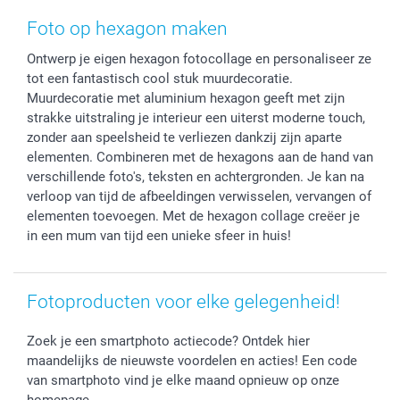
Stickers en Etiketten
Geschenken voor hem
Voorwaarden
smartgarantie
Foto op hexagon maken
Fotokaders, Decoratie en Snoepjes
Afstuderen
Herroepingsrecht
smartbonus
Ontwerp je eigen hexagon fotocollage en personaliseer ze
Fotokalenders & Fotoagenda's
Moederdag
Klachtenregeling
Betalingsmogelijkheden
tot een fantastisch cool stuk muurdecoratie.
Vaderdag
Wettelijke garantie
Grote bestellingen
Muurdecoratie met aluminium hexagon geeft met zijn
Verjaardag
Privacybeleid
Levering
strakke uitstraling je interieur een uiterst moderne touch,
Geboorte
Cookiebeleid
Mijn orderstatus
zonder aan speelsheid te verliezen dankzij zijn aparte
elementen. Combineren met de hexagons aan de hand van
Prijslijst
smartfriends
verschillende foto's, teksten en achtergronden. Je kan na
Jobs & Stages
verloop van tijd de afbeeldingen verwisselen, vervangen of
Investor Relations
elementen toevoegen. Met de hexagon collage creëer je
in een mum van tijd een unieke sfeer in huis!
Fotoproducten voor elke gelegenheid!
Zoek je een smartphoto actiecode? Ontdek hier
maandelijks de nieuwste voordelen en acties! Een code
van smartphoto vind je elke maand opnieuw op onze