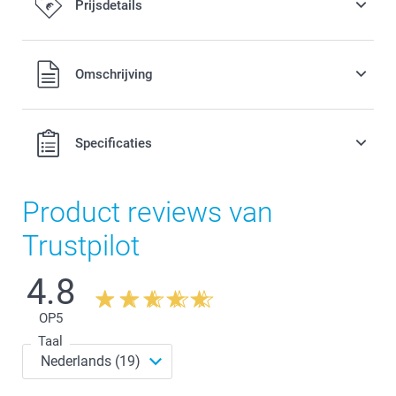
Prijsdetails
Alle prijzen zijn in EURO (€) inclusief BTW en exclusief
Omschrijving
verzendkosten.
Specificaties
Product reviews van
Trustpilot
4.8
OP
5
Taal