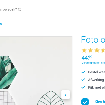
ON
Foto 
44,
99
Verzendkosten niet
Bestel waa
Afwerking 
Kijk met p
Kies 