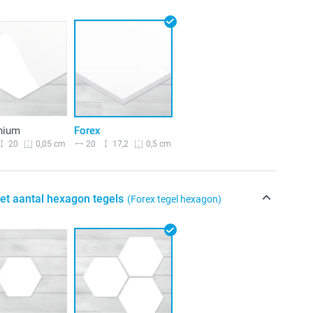
nium
Forex
20
20
17,2
0,05 cm
0,5 cm
het aantal hexagon tegels
(Forex tegel hexagon)