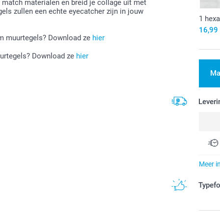
match materialen en breid je collage uit met
ls zullen een echte eyecatcher zijn in jouw
1 hex
16,99
ium muurtegels? Download ze
hier
muurtegels? Download ze
hier
Ma
Leveri
Meer i
Typef