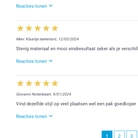
Vriendelijke groeten,
Reacties tonen
Chana @smartphoto
14/05/2024
11:34
18:20
Beste Veerle,
Wat zo is mag zeker gezegd worden. Alvast bedankt e
Mevr. Klaartje Iserentant,
12/03/2024
Hartelijk dank voor jouw mooie woorden. Tot een vo
Stevig materiaal en mooi eindresultaat zeker als je verschi
Nathalie @smartphoto
Reacties tonen
12/03/2024
08:12
Beste Klaartje,
Giovanni Notenbaert,
9/01/2024
Het doet ons plezier te lezen dat alles naar wens is
Vind dezelfde stijl op veel plaatsen wel een pak goedkoper
mooie herinneringen.
Hartelijke groet!
Reacties tonen
Nathalie @smartphoto
19/01/2024
1
2
3
12:55