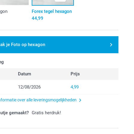
agon
Forex tegel hexagon
44,99
ak je Foto op hexagon
ng
Datum
Prijs
12/08/2026
4,99
nformatie over alle leveringsmogelijkheden
outje gemaakt?
Gratis herdruk!