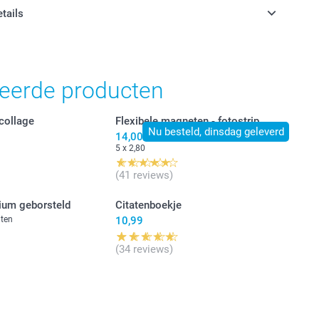
etails
jn in EURO (€) inclusief BTW en exclusief verzendkosten.
teerde producten
 collage
Flexibele magneten - fotostrip
Nu besteld, dinsdag geleverd
14,00
5 x 2,80
(41 reviews)
ium geborsteld
Citatenboekje
nten
10,99
(34 reviews)