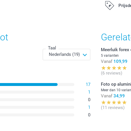
Prijsd
Alle prijzen zi
ot
Gerela
Taal
Meerluik forex
5 varianten
Vanaf
109,99
(6 reviews)
Foto op alumin
17
Meer dan 10 varia
1
Vanaf
34,99
0
1
(11 reviews)
0