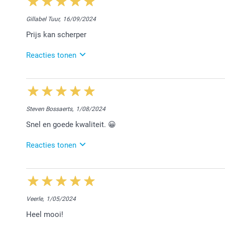
Gillabel Tuur,
16/09/2024
Prijs kan scherper
Reacties tonen
17/09/2024
13:10
Dag Tuur,
Steven Bossaerts,
1/08/2024
Bedankt voor jouw eerlijke feedback. Ik begrijp jouw
Snel en goede kwaliteit. 😀
onze site alvorens de bestelling door te sturen. Ik 
diensten.
Reacties tonen
Vriendelijke groet!
Nathalie @smartphoto
2/08/2024
11:59
Dag Steven,
Veerle,
1/05/2024
Hartelijk dank voor jouw eerlijke, lieve woorden. H
Heel mooi!
helpen met hun fotocreaties. Geniet ervan!