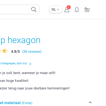
NL
op hexagon
4.8
/
5
(36 reviews)
 inbegrepen, btw incl.
r je ook bent, wanneer je maar wilt!
van hoge kwaliteit
lezier terug naar jouw dierbare herinneringen!
het materiaal
(Forex)