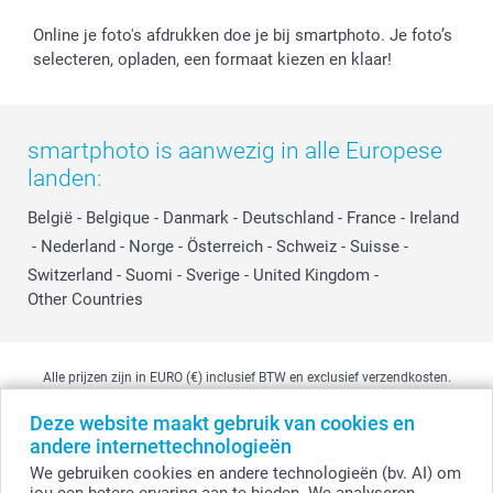
Online je foto's afdrukken doe je bij smartphoto. Je foto’s
selecteren, opladen, een formaat kiezen en klaar!
smartphoto is aanwezig in alle Europese
landen:
België
-
Belgique
-
Danmark
-
Deutschland
-
France
-
Ireland
-
Nederland
-
Norge
-
Österreich
-
Schweiz
-
Suisse
-
Switzerland
-
Suomi
-
Sverige
-
United Kingdom
-
Other Countries
Alle prijzen zijn in EURO (€) inclusief BTW en exclusief verzendkosten.
Deze website maakt gebruik van cookies en
andere internettechnologieën
© smartphoto group. Alle rechten voorbehouden
We gebruiken cookies en andere technologieën (bv. AI) om
smartphoto group NV.
Kwatrechtsteenweg 160, 9230 Wetteren, België