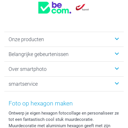
Onze producten
Kaartjes
Belangrijke gebeurtenissen
Fotogeschenken
Fotoboeken
Kerst
Over smartphoto
Fotoprints, Fotoposter & Fotoalbum met fotoprints
Baby
Canvas & Wanddecoratie
Huwelijk
Over smartphoto
smartservice
MyNameBook
Communie- en Lentefeest
Duurzaamheid
Smartphone cases
Geschenken voor haar
Sitemap
Contacteer ons
Stickers en Etiketten
Geschenken voor hem
Voorwaarden
smartgarantie
Foto op hexagon maken
Fotokaders, Decoratie en Snoepjes
Afstuderen
Herroepingsrecht
smartbonus
Ontwerp je eigen hexagon fotocollage en personaliseer ze
Fotokalenders & Fotoagenda's
Moederdag
Klachtenregeling
Betalingsmogelijkheden
tot een fantastisch cool stuk muurdecoratie.
Vaderdag
Wettelijke garantie
Grote bestellingen
Muurdecoratie met aluminium hexagon geeft met zijn