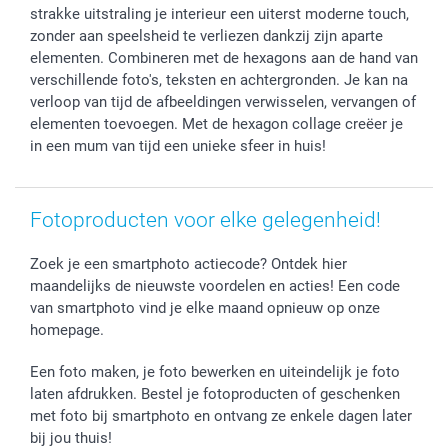
Verjaardag
Privacybeleid
Levering
strakke uitstraling je interieur een uiterst moderne touch,
Geboorte
Cookiebeleid
Mijn orderstatus
zonder aan speelsheid te verliezen dankzij zijn aparte
elementen. Combineren met de hexagons aan de hand van
Prijslijst
smartfriends
verschillende foto's, teksten en achtergronden. Je kan na
Jobs & Stages
verloop van tijd de afbeeldingen verwisselen, vervangen of
Investor Relations
elementen toevoegen. Met de hexagon collage creëer je
in een mum van tijd een unieke sfeer in huis!
Fotoproducten voor elke gelegenheid!
Zoek je een smartphoto actiecode? Ontdek hier
maandelijks de nieuwste voordelen en acties! Een code
van smartphoto vind je elke maand opnieuw op onze
homepage.
Een foto maken, je foto bewerken en uiteindelijk je foto
laten afdrukken. Bestel je fotoproducten of geschenken
met foto bij smartphoto en ontvang ze enkele dagen later
bij jou thuis!