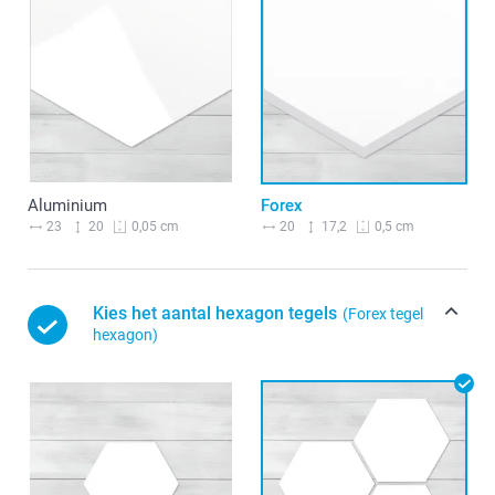
Aluminium
Forex
23
20
20
17,2
0,05 cm
0,5 cm
Kies het aantal hexagon tegels
(Forex tegel
hexagon)