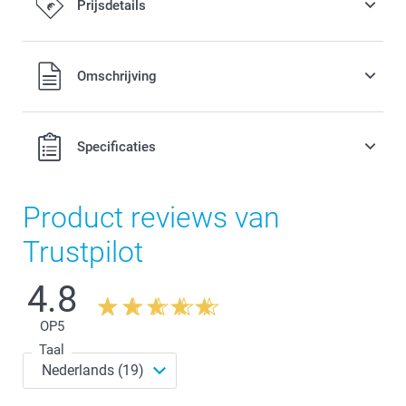
Prijsdetails
Alle prijzen zijn in EURO (€) inclusief BTW en exclusief
Omschrijving
verzendkosten.
Specificaties
Product reviews van
Trustpilot
4.8
OP
5
Taal