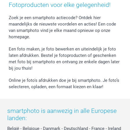
Fotoproducten voor elke gelegenheid!
Jobs & Stages
Investor Relations
Zoek je een smartphoto actiecode? Ontdek hier
maandelijks de nieuwste voordelen en acties! Een code
van smartphoto vind je elke maand opnieuw op onze
homepage.
Een foto maken, je foto bewerken en uiteindelijk je foto
laten afdrukken. Bestel je fotoproducten of geschenken
met foto bij smartphoto en ontvang ze enkele dagen later
bij jou thuis!
Online je foto's afdrukken doe je bij smartphoto. Je foto’s
selecteren, opladen, een formaat kiezen en klaar!
smartphoto is aanwezig in alle Europese
landen:
België
-
Belgique
-
Danmark
-
Deutschland
-
France
-
Ireland