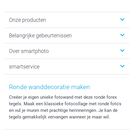
Onze producten
Kaartjes
Belangrijke gebeurtenissen
Fotogeschenken
Fotoboeken
Kerst
Over smartphoto
Fotoprints, Fotoposter & Fotoalbum met fotoprints
Baby
Canvas & Wanddecoratie
Huwelijk
Over smartphoto
smartservice
MyNameBook
Communie- en Lentefeest
Duurzaamheid
Smartphone cases
Geschenken voor haar
Sitemap
Contacteer ons
Stickers en Etiketten
Geschenken voor hem
Voorwaarden
smartgarantie
Ronde wanddecoratie maken
Fotokaders, Decoratie en Snoepjes
Afstuderen
Herroepingsrecht
smartbonus
Creëer je eigen unieke fotowand met deze ronde forex
Fotokalenders & Fotoagenda's
Moederdag
Klachtenregeling
Betalingsmogelijkheden
tegels. Maak een klassieke fotocollage met ronde foto's
Vaderdag
Wettelijke garantie
Grote bestellingen
en vul je muren met prachtige herinneringen. Je kan de
Verjaardag
Privacybeleid
Levering
tegels gemakkelijk vervangen wanneer je maar wil.
Geboorte
Cookiebeleid
Mijn orderstatus
Prijslijst
smartfriends