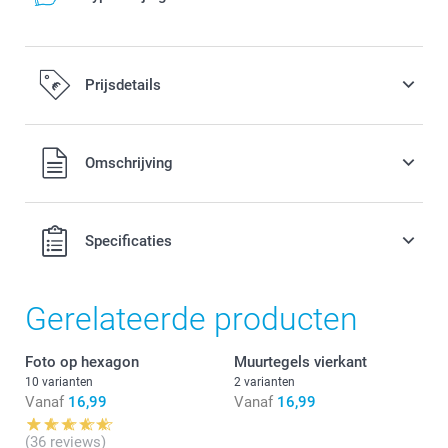
Prijsdetails
Alle prijzen zijn in EURO (€) inclusief BTW en exclusief
Omschrijving
verzendkosten.
Specificaties
Gerelateerde producten
Foto op hexagon
Muurtegels vierkant
10 varianten
2 varianten
Vanaf
16,99
Vanaf
16,99
(36 reviews)