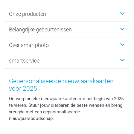
Onze producten
Kaartjes
Belangrijke gebeurtenissen
Fotogeschenken
Fotoboeken
Kerst
Over smartphoto
Fotoprints, Fotoposter & Fotoalbum met fotoprints
Baby
Canvas & Wanddecoratie
Huwelijk
Over smartphoto
smartservice
MyNameBook
Communie- en Lentefeest
Duurzaamheid
Smartphone cases
Geschenken voor haar
Sitemap
Contacteer ons
Stickers en Etiketten
Geschenken voor hem
Voorwaarden
smartgarantie
Gepersonaliseerde nieuwjaarskaarten
Fotokaders, Decoratie en Snoepjes
Afstuderen
Herroepingsrecht
smartbonus
voor 2025
Fotokalenders & Fotoagenda's
Moederdag
Klachtenregeling
Betalingsmogelijkheden
Ontwerp unieke nieuwjaarskaarten om het begin van 2025
Vaderdag
Wettelijke garantie
Grote bestellingen
te vieren. Stuur jouw dierbaren de beste wensen en breng
Verjaardag
Privacybeleid
Levering
vreugde met een gepersonaliseerde
Geboorte
Cookiebeleid
Mijn orderstatus
nieuwjaarsboodschap.
Prijslijst
smartfriends
Jobs & Stages