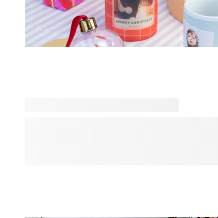
Een kerstkaart versturen is altijd leuk, maar je dierbaren v
kerstkaarten is nog veel leuker! Ben jij in een creatieve bui
eigen kerstkaarten eenvoudig en snel met je leukste foto's 
kerstgroet. Kies uit onze kerst- en nieuwjaardesigns of ma
hebben we mooie adresstickers die je kunt personaliseren. 
kerstkaartje in stijl!