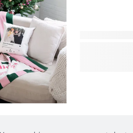
Met gepersonaliseerde kerst
alleen de kerstboom kan s
decoraties, je kunt je gehel
kerstfoto's op kussens, ka
bloempotten. Als je op zoe