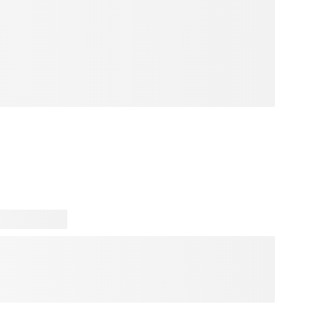
rigineel en persoonlijk kerstcadeau? Of je nou een cadeau
eren, ouders of beste vriend(in): bij ons ontdek je voor
nk. Ontwerp jouw kerstcadeau helemaal zelf met je
ie tekst en verras jouw dierbaren deze kerst!