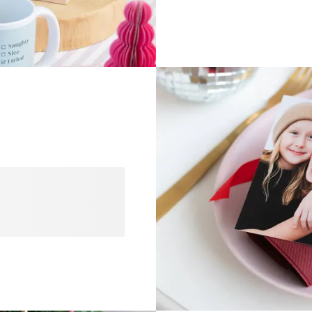
errassen met je eigen
? Bij ons maak je jouw
en een persoonlijke
ak je eigen ontwerp. Ook
Zo verstuur jij jouw