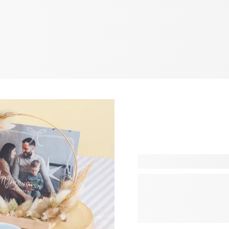
Ben jij op zoek naar een o
zoekt voor je partner, kind
iedereen een uniek gesche
favoriete foto's of een moo