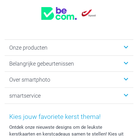
Onze producten
Kaartjes
Belangrijke gebeurtenissen
Fotogeschenken
Fotoboeken
Kerst
Over smartphoto
Fotoprints, Fotoposter & Fotoalbum met fotoprints
Baby
Canvas & Wanddecoratie
Huwelijk
Over smartphoto
smartservice
MyNameBook
Communie- en Lentefeest
Duurzaamheid
Smartphone cases
Geschenken voor haar
Sitemap
Contacteer ons
Stickers en Etiketten
Geschenken voor hem
Voorwaarden
smartgarantie
Kies jouw favoriete kerst thema!
Fotokaders, Decoratie en Snoepjes
Afstuderen
Herroepingsrecht
smartbonus
Ontdek onze nieuwste designs om de leukste
Fotokalenders & Fotoagenda's
Moederdag
Klachtenregeling
Betalingsmogelijkheden
kerstkaarten en kerstcadeaus samen te stellen! Kies uit