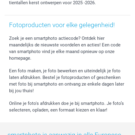
Vaderdag
Wettelijke garantie
Grote bestellingen
tientallen kerst ontwerpen voor 2025 -2026.
Verjaardag
Privacybeleid
Levering
Geboorte
Cookiebeleid
Mijn orderstatus
Prijslijst
smartfriends
Fotoproducten voor elke gelegenheid!
Jobs & Stages
Zoek je een smartphoto actiecode? Ontdek hier
Investor Relations
maandelijks de nieuwste voordelen en acties! Een code
van smartphoto vind je elke maand opnieuw op onze
homepage.
Een foto maken, je foto bewerken en uiteindelijk je foto
laten afdrukken. Bestel je fotoproducten of geschenken
met foto bij smartphoto en ontvang ze enkele dagen later
bij jou thuis!
Online je foto's afdrukken doe je bij smartphoto. Je foto’s
selecteren, opladen, een formaat kiezen en klaar!