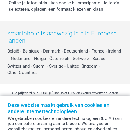
Online je foto's afdrukken doe je bij smartphoto. Je foto’s
selecteren, opladen, een formaat kiezen en klaar!
smartphoto is aanwezig in alle Europese
landen:
België
-
Belgique
-
Danmark
-
Deutschland
-
France
-
Ireland
-
Nederland
-
Norge
-
Österreich
-
Schweiz
-
Suisse
-
Switzerland
-
Suomi
-
Sverige
-
United Kingdom
-
Other Countries
Alle prijzen zijn in EURO (€) inclusief BTW en exclusief verzendkosten.
Deze website maakt gebruik van cookies en
andere internettechnologieën
© smartphoto group. Alle rechten voorbehouden
We gebruiken cookies en andere technologieën (bv. AI) om
smartphoto group NV.
Kwatrechtsteenweg 160, 9230 Wetteren, België
jou een betere ervaring aan te bieden. We analyseren
BTW-nummer BE 0405.706.755
websitebezoeken, personaliseren inhoud en advertenties