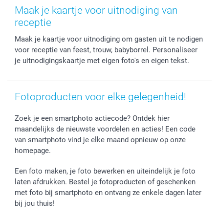
Stickers en Etiketten
Geschenken voor hem
Voorwaarden
smartgarantie
Maak je kaartje voor uitnodiging van
Fotokaders, Decoratie en Snoepjes
Afstuderen
Herroepingsrecht
smartbonus
receptie
Fotokalenders & Fotoagenda's
Moederdag
Klachtenregeling
Betalingsmogelijkheden
Maak je kaartje voor uitnodiging om gasten uit te nodigen
Vaderdag
Wettelijke garantie
Grote bestellingen
voor receptie van feest, trouw, babyborrel. Personaliseer
Verjaardag
Privacybeleid
Levering
je uitnodigingskaartje met eigen foto's en eigen tekst.
Geboorte
Cookiebeleid
Mijn orderstatus
Prijslijst
smartfriends
Jobs & Stages
Fotoproducten voor elke gelegenheid!
Investor Relations
Zoek je een smartphoto actiecode? Ontdek hier
maandelijks de nieuwste voordelen en acties! Een code
van smartphoto vind je elke maand opnieuw op onze
homepage.
Een foto maken, je foto bewerken en uiteindelijk je foto
laten afdrukken. Bestel je fotoproducten of geschenken
met foto bij smartphoto en ontvang ze enkele dagen later
bij jou thuis!