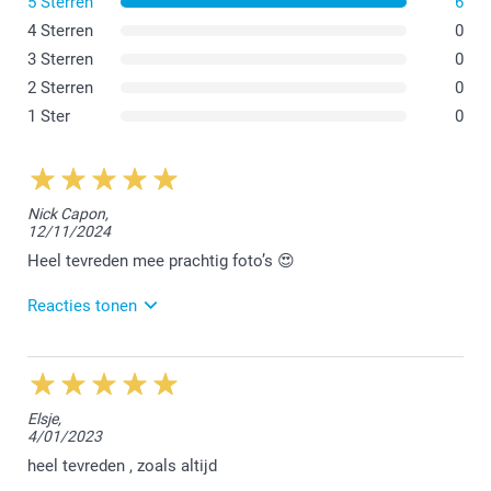
5 Sterren
6
4 Sterren
0
3 Sterren
0
2 Sterren
0
1 Ster
0
Nick Capon,
12/11/2024
Heel tevreden mee prachtig foto’s 😍
Reacties tonen
19/11/2024
12:56
Hallo Nick,
Elsje,
4/01/2023
We vonden het fijn jouw bestelling te mogen
afwerken. Bedankt en tot een volgende keer!
heel tevreden , zoals altijd