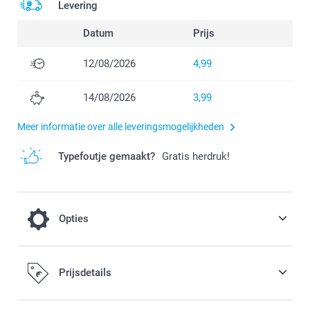
Levering
Datum
Prijs
12/08/2026
4,99
14/08/2026
3,99
Meer informatie over alle leveringsmogelijkheden
Typefoutje gemaakt?
Gratis herdruk!
Opties
Geef jouw Uitnodigingskaartje een extra
Prijsdetails
feestelijk tintje of een moderne en trendy
look door voor Luxe Parelmoer of Stevig