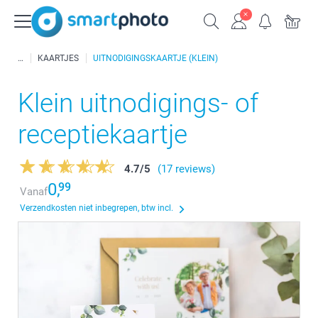
KAARTJES
UITNODIGINGSKAARTJE (KLEIN)
Klein uitnodigings- of
receptiekaartje
4.7
/
5
(17 reviews)
0,
99
Vanaf
Verzendkosten niet inbegrepen, btw incl.