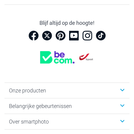
Blijf altijd op de hoogte!
Onze producten
Kaartjes
Belangrijke gebeurtenissen
Fotogeschenken
Fotoboeken
Kerst
Over smartphoto
Fotoprints, Fotoposter & Fotoalbum met fotoprints
Baby
Canvas & Wanddecoratie
Huwelijk
Over smartphoto