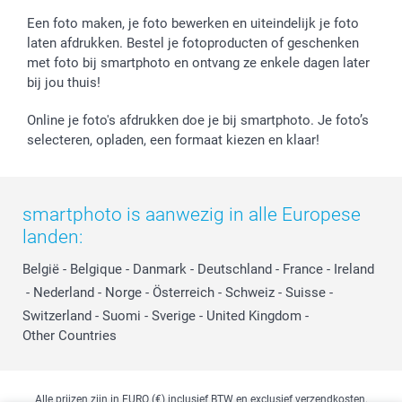
Een foto maken, je foto bewerken en uiteindelijk je foto
laten afdrukken. Bestel je fotoproducten of geschenken
met foto bij smartphoto en ontvang ze enkele dagen later
bij jou thuis!
Online je foto's afdrukken doe je bij smartphoto. Je foto’s
selecteren, opladen, een formaat kiezen en klaar!
smartphoto is aanwezig in alle Europese
landen:
België
-
Belgique
-
Danmark
-
Deutschland
-
France
-
Ireland
-
Nederland
-
Norge
-
Österreich
-
Schweiz
-
Suisse
-
Switzerland
-
Suomi
-
Sverige
-
United Kingdom
-
Other Countries
Alle prijzen zijn in EURO (€) inclusief BTW en exclusief verzendkosten.