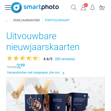
OUDEJAARSAVOND
PORTFOLIOKAART
Uitvouwbare
nieuwjaarskaarten
4.6
/
5
(60 reviews)
3,
99
Vanaf
Verzendkosten niet inbegrepen, btw incl.