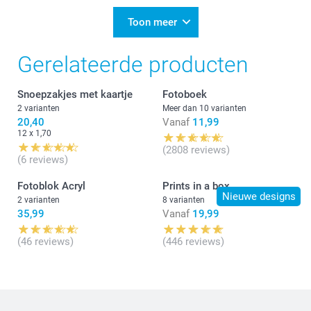
13:55
Beste Marina,
Toon meer
Fijn om te lezen dat je tevreden bent over de
Gerelateerde producten
bestelde kaartjes :-) We kijken er naar uit om jou in
de toekomst opnieuw te mogen verwelkomen.
Snoepzakjes met kaartje
Fotoboek
Warme groet!
Nathalie @smartphoto
2 varianten
Meer dan 10 varianten
20,40
Vanaf
11,99
12 x 1,70
(2808 reviews)
(6 reviews)
Fotoblok Acryl
Prints in a box
Nieuwe designs
2 varianten
8 varianten
35,99
Vanaf
19,99
(46 reviews)
(446 reviews)