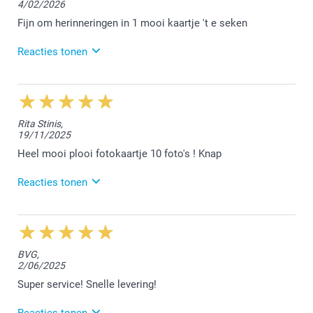
4/02/2026
Fijn om herinneringen in 1 mooi kaartje 't e seken
Reacties tonen
20/03/2026
12:24
Hallo Brigitte,
Rita Stinis,
19/11/2025
We zijn blij dat je tevreden bent over het bestelde
kaartje. Geniet van de fijne herinneringen.
Heel mooi plooi fotokaartje 10 foto's ! Knap
Vriendelijke groet!
Reacties tonen
Nathalie @smartphoto
24/11/2025
14:30
Hallo Rita,
BVG,
2/06/2025
Bedankt voor jouw positieve feedback op Trustpilot.
We vonden het fijn jouw kaartjes te mogen afwerken.
Super service! Snelle levering!
Vriendelijke groet!
Reacties tonen