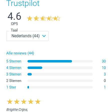
Trustpilot
1 - 11
Vanaf
€ 3,99
4.6
12+
Vanaf
€ 2,99
OP
5
Taal
Alle reviews (44)
5 Sterren
30
4 Sterren
10
3 Sterren
3
2 Sterren
0
1 Ster
1
Brigitte Crijns,