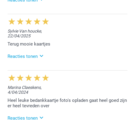
Nathalie @smartphoto
4/06/2025
13:32
Hi BVG,
Sylvie Van houcke,
22/04/2025
Bedankt voor deze waardevolle feedback :-) ! We
vinden het fantastisch te vernemen dat je tevreden
Terug mooie kaartjes
bent over onze producten en diensten. Heel graag tot
een volgende keer!
Reacties tonen
Gastvrije groeten,
30/04/2025
Chana @smartphoto
15:31
Hoi Sylvie,
Marina Claeskens,
4/04/2024
Heel erg bedankt voor jouw mooie review en voor
jouw vertrouwen. Geniet van al jouw fotocreaties bij
Heel leuke bedankkaartje foto's opladen gaat heel goed zijn
ons!
er heel tevreden over
Warme groet,
Reacties tonen
Chana @smartphoto
5/04/2024