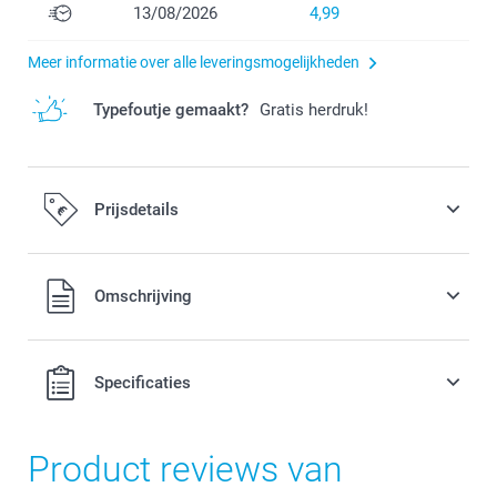
13/08/2026
4,99
Meer informatie over alle leveringsmogelijkheden
Typefoutje gemaakt?
Gratis herdruk!
Prijsdetails
Omschrijving
Alle prijzen zijn in EURO (€) inclusief BTW en exclusief
Specificaties
verzendkosten.
Product reviews van
Hoeveelheid
Prijs per stuk