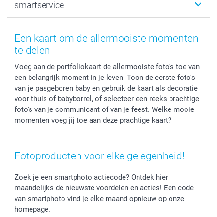
smartservice
MyNameBook
Communie- en Lentefeest
Duurzaamheid
Smartphone cases
Geschenken voor haar
Sitemap
Contacteer ons
Stickers en Etiketten
Geschenken voor hem
Voorwaarden
smartgarantie
Een kaart om de allermooiste momenten
Fotokaders, Decoratie en Snoepjes
Afstuderen
Herroepingsrecht
smartbonus
te delen
Fotokalenders & Fotoagenda's
Moederdag
Klachtenregeling
Betalingsmogelijkheden
Voeg aan de portfoliokaart de allermooiste foto's toe van
Vaderdag
Wettelijke garantie
Grote bestellingen
een belangrijk moment in je leven. Toon de eerste foto's
Verjaardag
Privacybeleid
Levering
van je pasgeboren baby en gebruik de kaart als decoratie
Geboorte
Cookiebeleid
Mijn orderstatus
voor thuis of babyborrel, of selecteer een reeks prachtige
Prijslijst
smartfriends
foto's van je communicant of van je feest. Welke mooie
momenten voeg jij toe aan deze prachtige kaart?
Jobs & Stages
Investor Relations
Fotoproducten voor elke gelegenheid!
Zoek je een smartphoto actiecode? Ontdek hier
maandelijks de nieuwste voordelen en acties! Een code
van smartphoto vind je elke maand opnieuw op onze
homepage.