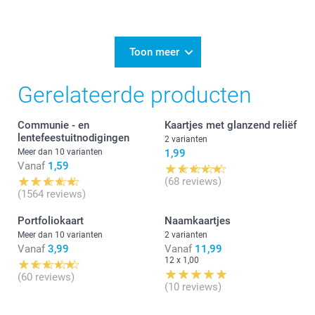
9/01/2026
10:43
Dag Elke,
Toon meer
We vonden het fijn jouw bestelling te mogen
Gerelateerde producten
afwerken. Bedankt voor jouw review en tot een
volgende keer!
Communie - en
Kaartjes met glanzend reliëf
Nathalie @smartfoto
lentefeestuitnodigingen
2 varianten
Meer dan 10 varianten
1,99
Vanaf
1,59
(68 reviews)
(1564 reviews)
Portfoliokaart
Naamkaartjes
Meer dan 10 varianten
2 varianten
Vanaf
3,99
Vanaf
11,99
12 x 1,00
(60 reviews)
(10 reviews)