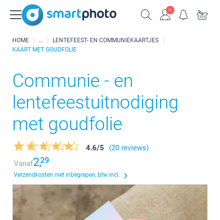
HOME
LENTEFEEST- EN COMMUNIEKAARTJES
KAART MET GOUDFOLIE
Communie - en
lentefeestuitnodiging
met goudfolie
4.6
/
5
(20 reviews)
2,
29
Vanaf
Verzendkosten niet inbegrepen, btw incl.