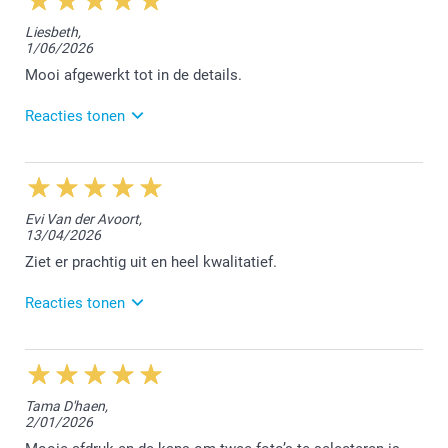
Liesbeth,
1/06/2026
Mooi afgewerkt tot in de details.
Reacties tonen
9/06/2026
12:55
Dag Liedbeth,
Evi Van der Avoort,
13/04/2026
We zijn blij dat we aan jouw verwachtingen hebben
voldaan. Bedankt voor jouw mooie 5 sterren review
Ziet er prachtig uit en heel kwalitatief.
en tot een volgende keer!
Reacties tonen
Nathalie @smartphoto
5/05/2026
13:52
Beste Evi,
Tama D'haen,
2/01/2026
Het doet ons plezier te lezen dat je blij bent met de
bestelde kaartjes met goudfolie. We vonden het fijn