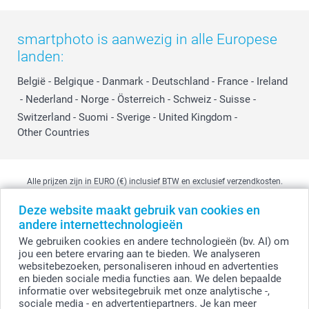
smartphoto is aanwezig in alle Europese
landen:
België
-
Belgique
-
Danmark
-
Deutschland
-
France
-
Ireland
-
Nederland
-
Norge
-
Österreich
-
Schweiz
-
Suisse
-
Switzerland
-
Suomi
-
Sverige
-
United Kingdom
-
Other Countries
Alle prijzen zijn in EURO (€) inclusief BTW en exclusief verzendkosten.
Deze website maakt gebruik van cookies en
andere internettechnologieën
© smartphoto group. Alle rechten voorbehouden
We gebruiken cookies en andere technologieën (bv. AI) om
smartphoto group NV.
Kwatrechtsteenweg 160, 9230 Wetteren, België
jou een betere ervaring aan te bieden. We analyseren
BTW-nummer BE 0405.706.755
websitebezoeken, personaliseren inhoud en advertenties
Ondernemingsnummer 0405.706.755.
en bieden sociale media functies aan. We delen bepaalde
Bankgegevens: IBAN BE71 2850 2711 5569 - BIC: GEBABEBB
informatie over websitegebruik met onze analytische -,
sociale media - en advertentiepartners. Je kan meer